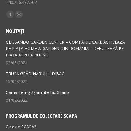
+40.256.497.702
Find us on:
Facebook
Mail
page
page
NOUTAȚI
opens
opens
in
in
GLISSANDO GARDEN CENTER – COMPANIE CARE ACTIVEAZĂ
new
new
PE PIAȚA HOME & GARDEN DIN ROMÂNIA – DEBUTEAZĂ PE
PIAȚA AERO A BURSEI
window
window
03/06/2024
TRUSA GRĂDINARULUI DIBACI
15/04/2022
Gama de îngrășăminte BioGuano
01/02/2022
PROGRAMUL DE COLECTARE SCAPA
Ce este SCAPA?