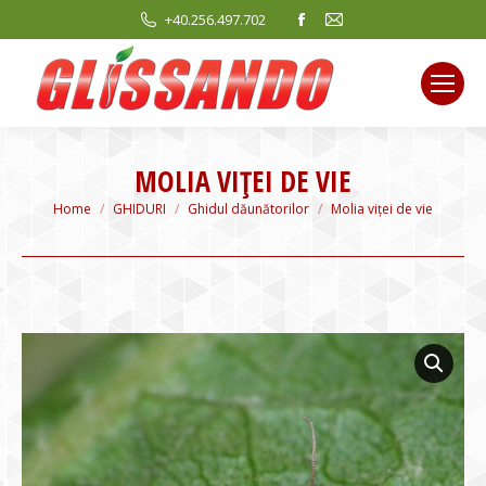
Facebook
Mail
+40.256.497.702
page
page
opens
opens
in
in
new
new
window
window
MOLIA VIŢEI DE VIE
You are here:
Home
GHIDURI
Ghidul dăunătorilor
Molia viţei de vie