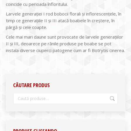
coincide cu perioada înfloritului.
Larvele generaţiei I rod bobocii florali şi inflorescenţele, în
timp ce generaţiile II şi III atacă boabele în creştere, în
pârgă şi cele coapte.
Cele mai mari daune sunt provocate de larvele generaţiilor
II şi III, deoarece pe rănile produse pe boabe se pot
instala diverse ciuperci patogene cum ar fi Botrytis cinerea.
CĂUTARE PRODUS