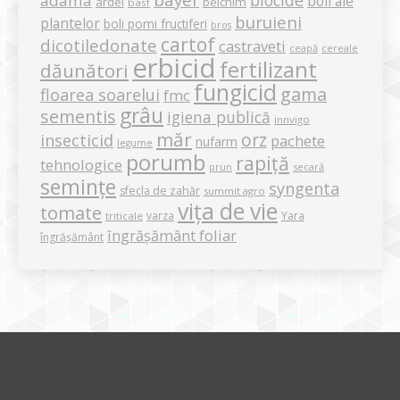
bayer
biocide
adama
boli ale
ardei
belchim
basf
buruieni
plantelor
boli pomi fructiferi
bros
cartof
dicotiledonate
castraveti
ceapă
cereale
erbicid
fertilizant
dăunători
fungicid
gama
floarea soarelui
fmc
grâu
sementis
igiena publică
innvigo
măr
orz
insecticid
pachete
nufarm
legume
porumb
rapiță
tehnologice
secară
prun
semințe
syngenta
sfecla de zahăr
summit agro
vița de vie
tomate
varza
Yara
triticale
îngrășământ foliar
îngrășământ