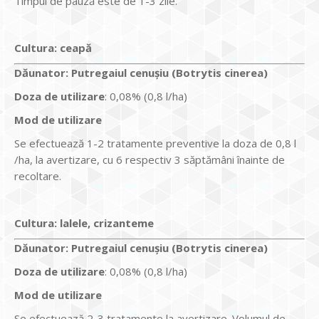
Timpul de pauză este de 1-3 zile.
Cultura:
ceapă
Dăunator
:
Putregaiul cenuşiu (Botrytis cinerea)
Doza de utilizare
: 0,08% (0,8 l/ha)
Mod de utilizare
Se efectuează 1-2 tratamente preventive la doza de 0,8 l
/ha, la avertizare, cu 6 respectiv 3 săptămâni înainte de
recoltare.
Cultura:
lalele, crizanteme
Dăunator
:
Putregaiul cenuşiu (Botrytis cinerea)
Doza de utilizare
: 0,08% (0,8 l/ha)
Mod de utilizare
Se efectuează 2-3 tratamente la avertizare. Volumul de