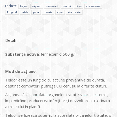
Etichete:
bayer
căpșun
castraveti
ceapă
cireș
crizanteme
fungicid
lalele
prun
tomate
vişin
vița de vie
Detalii
Substanţa activă
: fenhexamid 500 g/l
Mod de ac
ţ
iune:
Teldor este un fungicid cu acţiune preventivă de durată,
destinat combaterii putregaiului cenuşiu la diferite culturi.
Acţionează la suprafaţa organelor tratate şi local sistemic,
împiedicând producerea infecţiilor şi dezvoltarea ulterioara
a miceliului în plantă.
Teldor se fixează puternic la suprafaţa organelor tratate, o