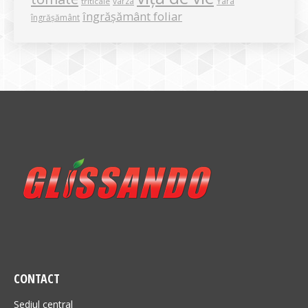
varza
Yara
triticale
îngrășământ foliar
îngrășământ
CONTACT
Sediul central