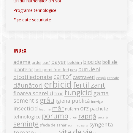
Ghidul nutrienților din sol
Programe tehnologice
Fișe date securitate
INDEX
bayer
biocide
adama
boli ale
ardei
belchim
basf
buruieni
plantelor
boli pomi fructiferi
bros
cartof
dicotiledonate
castraveti
ceapă
cereale
erbicid
fertilizant
dăunători
fungicid
gama
floarea soarelui
fmc
grâu
sementis
igiena publică
innvigo
măr
orz
insecticid
pachete
nufarm
legume
porumb
rapiță
tehnologice
secară
prun
semințe
syngenta
sfecla de zahăr
summit agro
vița de vie
tomate