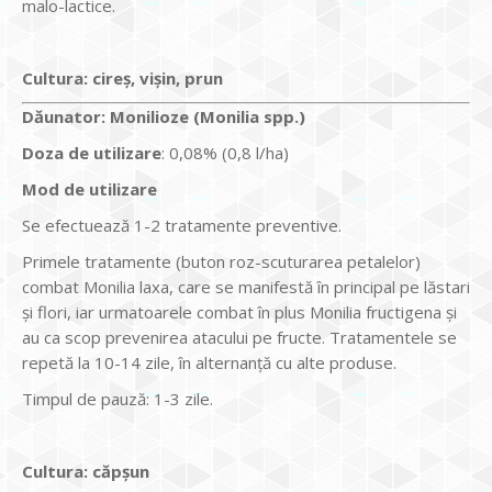
malo-lactice.
Cultura:
cireş, vişin, prun
Dăunator
:
Monilioze (Monilia spp.)
Doza de utilizare
: 0,08% (0,8 l/ha)
Mod de utilizare
Se efectuează 1-2 tratamente preventive.
Primele tratamente (buton roz-scuturarea petalelor)
combat Monilia laxa, care se manifestă în principal pe lăstari
şi flori, iar urmatoarele combat în plus Monilia fructigena şi
au ca scop prevenirea atacului pe fructe. Tratamentele se
repetă la 10-14 zile, în alternanţă cu alte produse.
Timpul de pauză: 1-3 zile.
Cultura:
căpşun