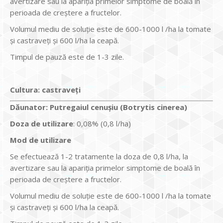
avertizare sau la apariţia primelor simptome de boală în
perioada de creştere a fructelor.
Volumul mediu de soluţie este de 600-1000 l /ha la tomate
şi castraveţi şi 600 l/ha la ceapă.
Timpul de pauză este de 1-3 zile.
Cultura:
castraveţi
Dăunator
:
Putregaiul cenuşiu (Botrytis cinerea)
Doza de utilizare
: 0,08% (0,8 l/ha)
Mod de utilizare
Se efectuează 1-2 tratamente la doza de 0,8 l/ha, la
avertizare sau la apariţia primelor simptome de boală în
perioada de creştere a fructelor.
Volumul mediu de soluţie este de 600-1000 l /ha la tomate
şi castraveţi şi 600 l/ha la ceapă.