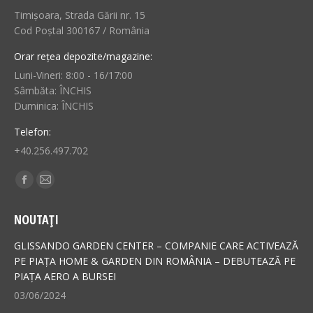
Timișoara, Strada Gării nr. 15
Cod Poștal 300167 / România
Orar rețea depozite/magazine:
Luni-Vineri: 8:00 - 16/17:00
Sâmbăta: ÎNCHIS
Duminica: ÎNCHIS
Telefon:
+40.256.497.702
Find us on:
Facebook
Mail
page
page
NOUTAȚI
opens
opens
in
in
GLISSANDO GARDEN CENTER – COMPANIE CARE ACTIVEAZĂ
new
new
PE PIAȚA HOME & GARDEN DIN ROMÂNIA – DEBUTEAZĂ PE
PIAȚA AERO A BURSEI
window
window
03/06/2024