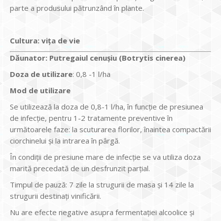
parte a produsului pătrunzând în plante.
Cultura:
viţa de vie
Dăunator
:
Putregaiul cenu
ş
iu (Botrytis cinerea)
Doza de utilizare
: 0,8 -1 l/ha
Mod de utilizare
Se utilizează la doza de 0,8-1 l/ha, în funcţie de presiunea
de infecţie, pentru 1-2 tratamente preventive în
următoarele faze: la scuturarea florilor, înaintea compactării
ciorchinelui şi la intrarea în pârgă.
În condiţii de presiune mare de infecţie se va utiliza doza
marită precedată de un desfrunzit parţial.
Timpul de pauză: 7 zile la strugurii de masa şi 14 zile la
strugurii destinaţi vinificării.
Nu are efecte negative asupra fermentaţiei alcoolice şi