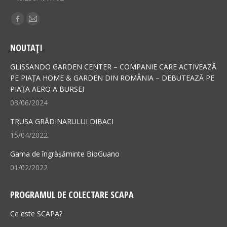
Find us on:
Facebook
Mail
page
page
NOUTAȚI
opens
opens
in
in
GLISSANDO GARDEN CENTER – COMPANIE CARE ACTIVEAZĂ
new
new
PE PIAȚA HOME & GARDEN DIN ROMÂNIA – DEBUTEAZĂ PE
PIAȚA AERO A BURSEI
window
window
03/06/2024
TRUSA GRĂDINARULUI DIBACI
15/04/2022
Gama de îngrășăminte BioGuano
01/02/2022
PROGRAMUL DE COLECTARE SCAPA
Ce este SCAPA?