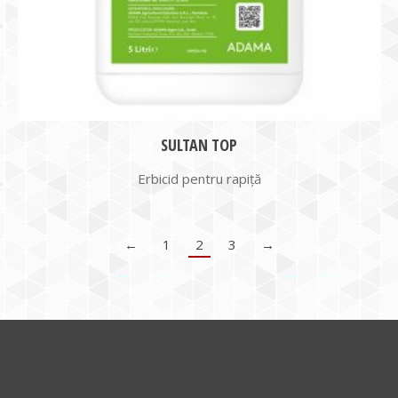
SULTAN TOP
Erbicid pentru rapiță
←
1
2
3
→