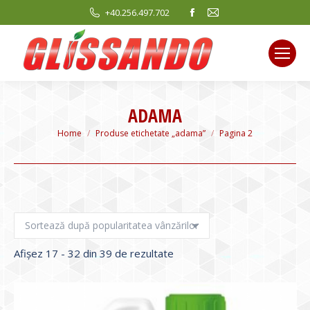
Facebook
Mail
+40.256.497.702
page
page
opens
opens
in
in
new
new
window
window
ADAMA
You are here:
Home
Produse etichetate „adama”
Pagina 2
Sortat
Afișez 17 - 32 din 39 de rezultate
după
evaluarea
medie