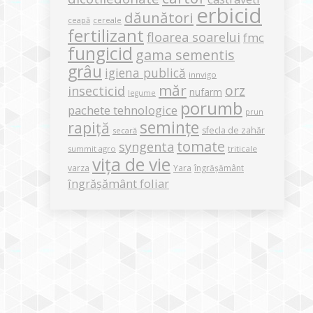
erbicid
dăunători
ceapă
cereale
fertilizant
floarea soarelui
fmc
fungicid
gama sementis
grâu
igiena publică
innvigo
măr
orz
insecticid
nufarm
legume
porumb
pachete tehnologice
prun
semințe
rapiță
sfecla de zahăr
secară
tomate
syngenta
summit agro
triticale
vița de vie
varza
Yara
îngrășământ
îngrășământ foliar