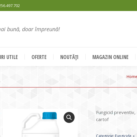
256.497.702
mai bună, doar împreună!
RI UTILE
OFERTE
NOUTĂȚI
MAGAZIN ONLINE
You 
Hom
Fungicid preventiv,
cartof
Categorie:
Fungicide