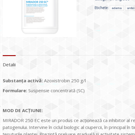
Etichete:
adama
ardei
Detalii
Substan
ţa activă:
Azoxistrobin 250 g/l
Formulare:
Suspensie concentrată (SC)
MOD DE ACŢIUNE:
MIRADOR 250 EC este un produs ce acționează ca inhibitor al resp
patogenului. Intervine în ciclul biologic al ciupercii, în principal în t
țesuturile plantei. Prezintă preluare graduală și activitate sistemi