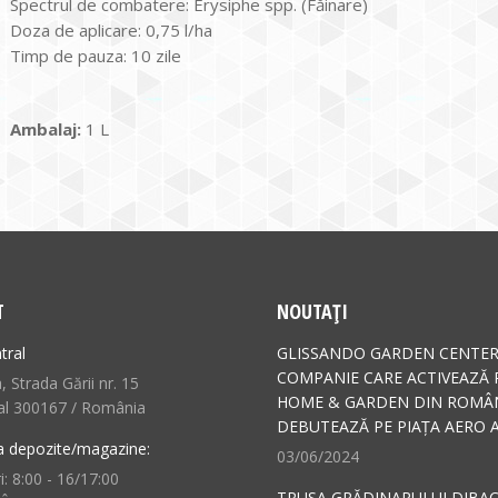
Spectrul de combatere: Erysiphe spp. (Făinare)
Doza de aplicare: 0,75 l/ha
Timp de pauza: 10 zile
Ambalaj:
1 L
T
NOUTAȚI
tral
GLISSANDO GARDEN CENTER
COMPANIE CARE ACTIVEAZĂ 
 Strada Gării nr. 15
HOME & GARDEN DIN ROMÂN
al 300167 / România
DEBUTEAZĂ PE PIAȚA AERO A
a depozite/magazine:
03/06/2024
i: 8:00 - 16/17:00
TRUSA GRĂDINARULUI DIBAC