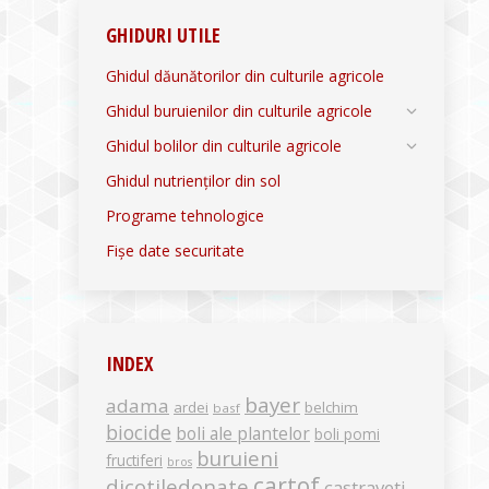
GHIDURI UTILE
Ghidul dăunătorilor din culturile agricole
Ghidul buruienilor din culturile agricole
Ghidul bolilor din culturile agricole
Ghidul nutrienților din sol
Programe tehnologice
Fișe date securitate
INDEX
bayer
adama
ardei
belchim
basf
biocide
boli ale plantelor
boli pomi
buruieni
fructiferi
bros
cartof
dicotiledonate
castraveti