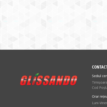
CONTAC
Sediul cen
Timișoara,
Cod Poșt
Orar rețe
Luni-Viner