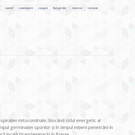
cartof
castraveti
ceapă
fungicide
morcov
tomate
irației mitocondriale, blocând ciclul energetic al
impul germinației sporilor și în timpul inițierii penetrării în
că locală (translaminară) în frunze.