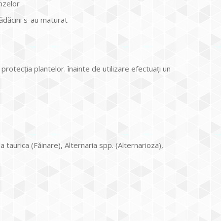
unzelor
ădăcini s-au maturat
tecția plantelor. înainte de utilizare efectuați un
taurica (Făinare), Alternaria spp. (Alternarioza),