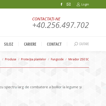
Login
Facebook
Mail
page
page
CONTACTAȚI-NE
opens
opens
+40.256.497.702
in
in
new
new
window
window
SILOZ
CARIERE
CONTACT
CĂUTARE
Search:
are here:
e
Produse
Protecția plantelor
Fungicide
Mirador 250 SC
 cu spectru larg de combatere a bolilor la legume și