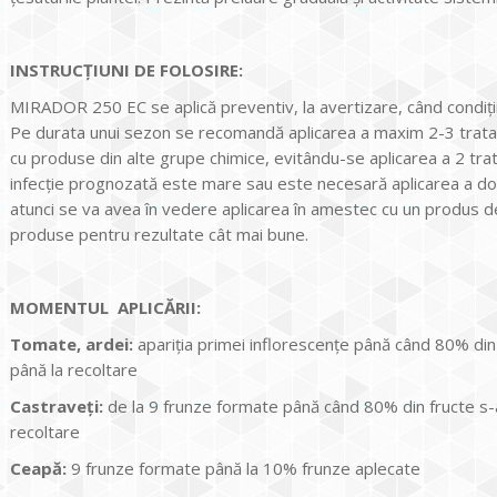
INSTRUCŢIUNI DE FOLOSIRE:
MIRADOR 250 EC se aplică preventiv, la avertizare, când condiții
Pe durata unui sezon se recomandă aplicarea a maxim 2-3 tra
cu produse din alte grupe chimice, evitându-se aplicarea a 2 tra
infecție prognozată este mare sau este necesară aplicarea a două
atunci se va avea în vedere aplicarea în amestec cu un produs de
produse pentru rezultate cât mai bune.
MOMENTUL APLICĂRII:
Tomate, ardei:
apariția primei inflorescențe până când 80% din
până la recoltare
Castraveți:
de la 9 frunze formate până când 80% din fructe s-
recoltare
Ceapă:
9 frunze formate până la 10% frunze aplecate