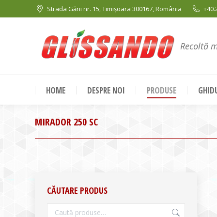
Strada Gării nr. 15, Timișoara 300167, România
+40.
Recoltă 
HOME
DESPRE NOI
PRODUSE
GHIDU
MIRADOR 250 SC
CĂUTARE PRODUS