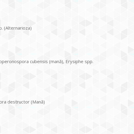
p. (Alternarioza)
doperonospora cubensis (mană), Erysiphe spp.
pora destructor (Mană)