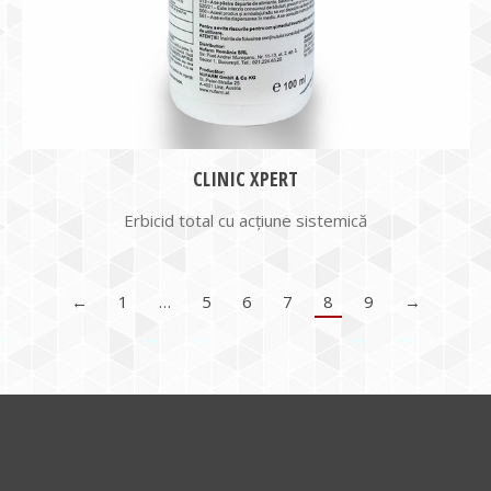
CLINIC XPERT
Erbicid total cu acţiune sistemică
←
1
…
5
6
7
8
9
→