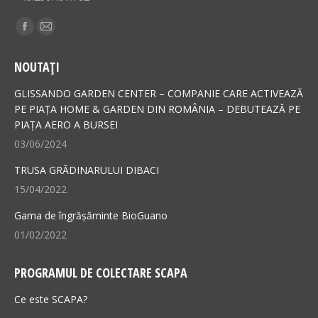
Find us on:
Facebook
Mail
page
page
NOUTAȚI
opens
opens
in
in
GLISSANDO GARDEN CENTER – COMPANIE CARE ACTIVEAZĂ
new
new
PE PIAȚA HOME & GARDEN DIN ROMÂNIA – DEBUTEAZĂ PE
PIAȚA AERO A BURSEI
window
window
03/06/2024
TRUSA GRĂDINARULUI DIBACI
15/04/2022
Gama de îngrășăminte BioGuano
01/02/2022
PROGRAMUL DE COLECTARE SCAPA
Ce este SCAPA?