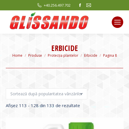
Facebook
Mail
+40.256.497.702
page
page
opens
opens
in
in
new
new
window
window
ERBICIDE
You are here:
Home
Produse
Protecția plantelor
Erbicide
Pagina 8
Sortat
Afișez 113 - 128 din 133 de rezultate
după
evaluarea
medie