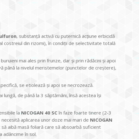
ulfuron
, substanţă activă cu puternică acţiune erbicidă
ostreiul din rizomi), în condiţii de selectivitate totală
ruieni mai ales prin frunze, dar şi prin rădăcini şi apoi
ă până la nivelul meristemelor (punctelor de creştere),
specifică, se etiolează şi apoi se necrozează.
i lungă, de până la 3 săptămâni, însă acestea îşi
ensibile la
NICOGAN 40 SC
în faze foarte tinere (2-3
omi necesită aplicarea unor doze mai mari de
NICOGAN
t să aibă masă foliară care să absoarbă suficient
a adâncime în sol.