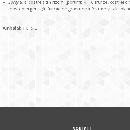
Sorghum
(costrei) din rizomi (porumb 4 – 6 frunze, costrei d
(postemergent) (în funcţie de gradul de infestare şi talia plan
Ambalaj:
1 L, 5 L
T
NOUTAȚI