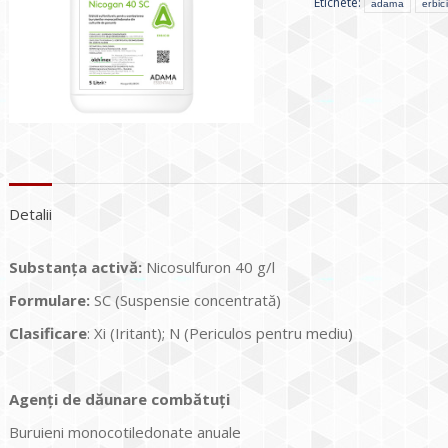
Etichete:
adama
erbic
Detalii
Substanța activă:
Nicosulfuron 40 g/l
Formulare:
SC (Suspensie concentrată)
Clasificare
: Xi (Iritant); N (Periculos pentru mediu)
Agenți de dăunare combătuți
Buruieni monocotiledonate anuale