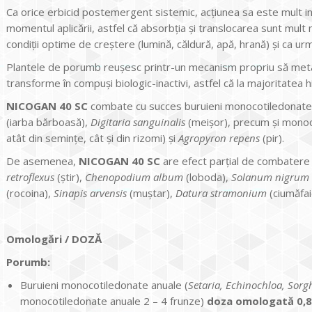
Ca orice erbicid postemergent sistemic, acţiunea sa este mult infl
momentul aplicării, astfel că absorbţia şi translocarea sunt mult 
condiţii optime de creştere (lumină, căldură, apă, hrană) şi ca 
Plantele de porumb reuşesc printr-un mecanism propriu să meta
transforme în compuşi biologic-inactivi, astfel că la majoritatea h
NICOGAN 40 SC
combate cu succes buruieni monocotiledonate
(iarba bărboasă),
Digitaria sanguinalis
(meişor), precum şi mono
atât din seminţe, cât şi din rizomi) şi
Agropyron repens
(pir).
De asemenea,
NICOGAN 40 SC
are efect parţial de combatere 
retroflexus
(ştir),
Chenopodium album
(loboda),
Solanum nigrum
(rocoina),
Sinapis arvensis
(muştar),
Datura stramonium
(ciumăfai
Omolog
ări / DOZĂ
Porumb:
Buruieni monocotiledonate anuale (
Setaria, Echinochloa, Sor
monocotiledonate anuale 2 – 4 frunze)
doza omologată 0,8