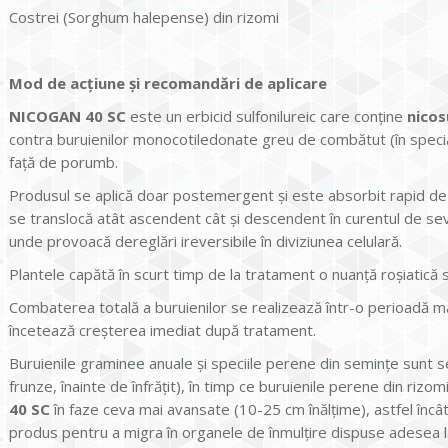
Costrei (Sorghum halepense) din rizomi
Mod de acțiune și recomandări de aplicare
NICOGAN 40 SC
este un erbicid sulfonilureic care conţine
nicos
contra buruienilor monocotiledonate greu de combătut (în special c
faţă de porumb.
Produsul se aplică doar postemergent şi este absorbit rapid de bu
se translocă atât ascendent cât şi descendent în curentul de sev
unde provoacă dereglări ireversibile în diviziunea celulară.
Plantele capătă în scurt timp de la tratament o nuanţă roşiatică 
Combaterea totală a buruienilor se realizează într-o perioadă ma
încetează creşterea imediat după tratament.
Buruienile graminee anuale şi speciile perene din seminţe sunt s
frunze, înainte de înfrăţit), în timp ce buruienile perene din riz
40 SC
în faze ceva mai avansate (10-25 cm înălţime), astfel încâ
produs pentru a migra în organele de înmulţire dispuse adesea l