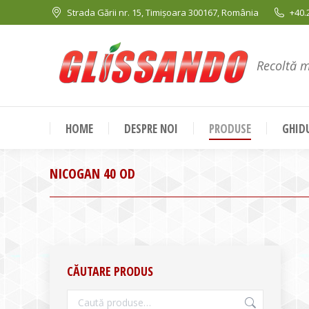
Strada Gării nr. 15, Timișoara 300167, România
+40.
Recoltă 
HOME
DESPRE NOI
PRODUSE
GHIDU
NICOGAN 40 OD
CĂUTARE PRODUS