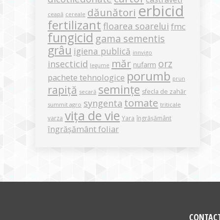
erbicid
dăunători
ceapă
cereale
fertilizant
floarea soarelui
fmc
fungicid
gama sementis
grâu
igiena publică
innvigo
măr
orz
insecticid
nufarm
legume
porumb
pachete tehnologice
prun
semințe
rapiță
sfecla de zahăr
secară
tomate
syngenta
summit agro
triticale
vița de vie
varza
Yara
îngrășământ
îngrășământ foliar
CONTAC