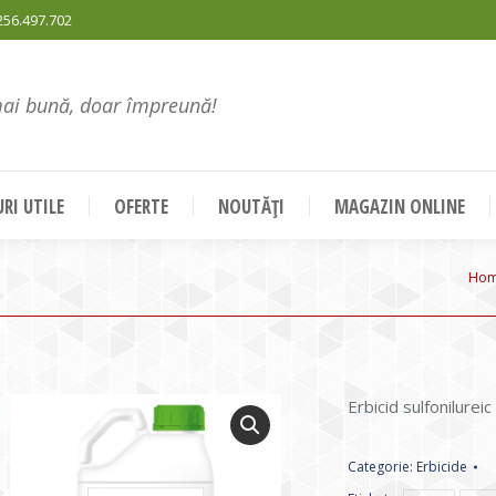
256.497.702
mai bună, doar împreună!
RI UTILE
OFERTE
NOUTĂȚI
MAGAZIN ONLINE
You
Ho
Erbicid sulfonilure
Categorie:
Erbicide