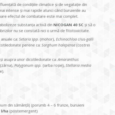
uenţată de condiţiile climatice şi de vegataţie din
mai intense şi mai rapide atunci când buruienile au
urmare efectul de combatare este mai complet.
bolizeze substanţa activă din
NICOGAN 40 SC
şi să o
ibrizilor nu se constată nici o urmă de fitotoxicitate.
 anuale ca:
Setaria spp
. (mohor),
Echinochloa crus-galli
cotiledonate perene ca:
Sorghum halepense
(costrei
şi asupra unor dicotiledonate ca:
Amaranthus
(zârna),
Polygonum spp.
(iarba roşie),
Stellaria media
e).
ghum
din sămânţă) (porumb 4 – 6 frunze, buruieni
 l/ha
(postemergent)