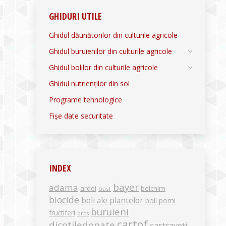
GHIDURI UTILE
Ghidul dăunătorilor din culturile agricole
Ghidul buruienilor din culturile agricole
Ghidul bolilor din culturile agricole
Ghidul nutrienților din sol
Programe tehnologice
Fișe date securitate
INDEX
bayer
adama
ardei
belchim
basf
biocide
boli ale plantelor
boli pomi
buruieni
fructiferi
bros
cartof
dicotiledonate
castraveti