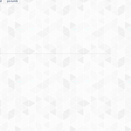
id
porumb