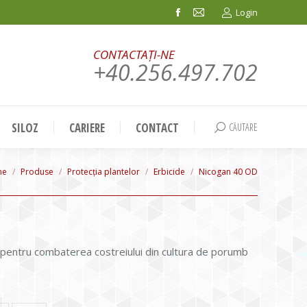
Login
Facebook
Mail
page
page
CONTACTAȚI-NE
opens
opens
+40.256.497.702
in
in
new
new
window
window
SILOZ
CARIERE
CONTACT
CĂUTARE
Search:
 are here:
me
Produse
Protecția plantelor
Erbicide
Nicogan 40 OD
ic pentru combaterea costreiului din cultura de porumb