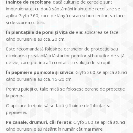
Înainte de recoltare
: dacă culturile de cereale sunt
îmburuienate, cu două săptămâni înainte de recoltare se
aplica Glyfo 360, care pe lângă uscarea buruienilor, va face
și desicarea culturii.
În plantațiile de pomi și vița de vie
: aplicarea se face
când buruienile au cca. 20 cm.
Este recomandată folosirea ecranelor de protecție sau
eliminarea prealabilă a lăstarilor pomilor și butucilor de viță
de vie, care pot intra în contact cu soluția de stropit.
În pepiniere pomicole și silvice
: Glyfo 360 se aplică atunci
când buruienile au cca. 15-20 cm.
Pentru puieții cu talie mică se folosesc ecrane de protecție
la pompa.
O aplicare trebuie să se facă și înainte de înființarea
pepinierei.
Pe canale, drumuri, căi ferate
: Glyfo 360 se aplică atunci
când buruienile au răsărit în număr cât mai mare.