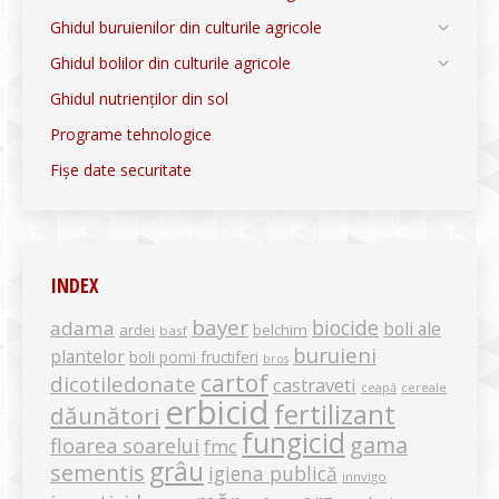
Ghidul buruienilor din culturile agricole
Ghidul bolilor din culturile agricole
Ghidul nutrienților din sol
Programe tehnologice
Fișe date securitate
INDEX
bayer
biocide
adama
boli ale
ardei
belchim
basf
buruieni
plantelor
boli pomi fructiferi
bros
cartof
dicotiledonate
castraveti
ceapă
cereale
erbicid
fertilizant
dăunători
fungicid
gama
floarea soarelui
fmc
grâu
sementis
igiena publică
innvigo