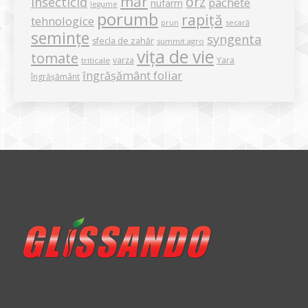
măr
orz
insecticid
pachete
nufarm
legume
porumb
rapiță
tehnologice
secară
prun
semințe
syngenta
sfecla de zahăr
summit agro
vița de vie
tomate
varza
Yara
triticale
îngrășământ foliar
îngrășământ