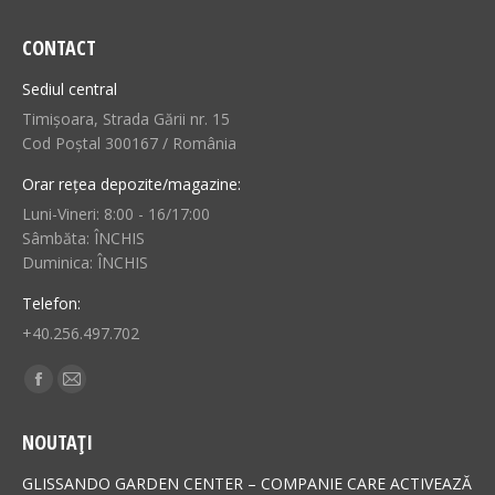
CONTACT
Sediul central
Timișoara, Strada Gării nr. 15
Cod Poștal 300167 / România
Orar rețea depozite/magazine:
Luni-Vineri: 8:00 - 16/17:00
Sâmbăta: ÎNCHIS
Duminica: ÎNCHIS
Telefon:
+40.256.497.702
Find us on:
Facebook
Mail
page
page
NOUTAȚI
opens
opens
in
in
GLISSANDO GARDEN CENTER – COMPANIE CARE ACTIVEAZĂ