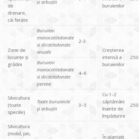
si arbuștii
de
buruienilor
drenare,
căi ferate
Buruieni
monocotiledonate
2-3
si dicotiledonate
Zone de
Creșterea
anuale
locuințe și
intensă a
250
Buruieni
grădini
buruienilor
monocotiledonate
4–6
si dicotiledonate
perene
Cu 1-2
Silvicultura
Toate buruienile
săptămâni
(toate
3–5
250
și arbuștii
înainte de
speciile)
împădurire
Silvicultura
(molid, pin,
În plantații