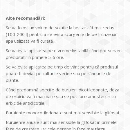
Alte recomandări:
Se va folosi un volum de soluție la hectar cât mai redus
(100-200 l) pentru a se evita scurgerile de pe frunze iar
apa utilizată va fi curată.
Se va evita aplicarea pe o vreme instabilă când pot surveni
precipitații în primele 5-6 ore.
Se va evita aplicarea pe timp de vânt pentru că produsul
poate fi deviat pe culturile vecine sau pe rândurile de
plante.
Când predomină speciile de buruieni dicotiledonate, doza
de erbicid va fi mai mare sau se pot face amestecuri cu
erbicide antidicotile.
Buruienile monocotiledonate sunt mai sensibile la glifosat.
Buruienile anuale sunt mai sensibile la glifosat în primele
faze de creștere, iar cele perene în faze mai târzii.