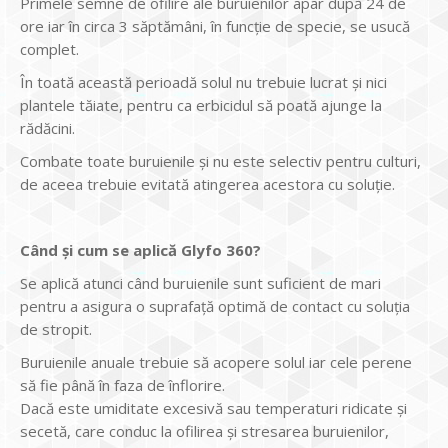
Primele semne de ofilire ale buruienilor apar după 24 de
ore iar în circa 3 săptămâni, în funcție de specie, se usucă
complet.
În toată această perioadă solul nu trebuie lucrat și nici
plantele tăiate, pentru ca erbicidul să poată ajunge la
rădăcini.
Combate toate buruienile și nu este selectiv pentru culturi,
de aceea trebuie evitată atingerea acestora cu soluție.
Când și cum se aplică Glyfo 360?
Se aplică atunci când buruienile sunt suficient de mari
pentru a asigura o suprafață optimă de contact cu soluția
de stropit.
Buruienile anuale trebuie să acopere solul iar cele perene
să fie până în faza de înflorire.
Dacă este umiditate excesivă sau temperaturi ridicate și
secetă, care conduc la ofilirea și stresarea buruienilor,