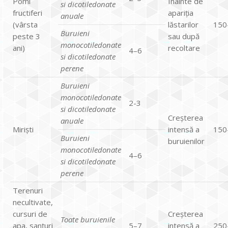
Pomi
Înainte de
si dicotiledonate
fructiferi
apariția
anuale
(vârsta
lăstarilor
150
Buruieni
peste 3
sau după
monocotiledonate
ani)
recoltare
4–6
si dicotiledonate
perene
Buruieni
monocotiledonate
2-3
si dicotiledonate
Creșterea
anuale
Miriști
intensă a
150
Buruieni
buruienilor
monocotiledonate
4–6
si dicotiledonate
perene
Terenuri
necultivate,
cursuri de
Creșterea
Toate buruienile
apa, sanțuri
5–7
intensă a
250