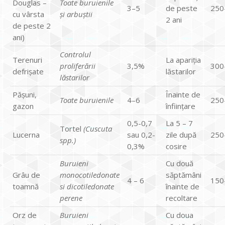
Douglas –
Toate buruienile
3–5
de peste
250
cu vârsta
și arbuștii
2 ani
de peste 2
ani)
Controlul
Terenuri
La apariția
proliferării
3,5%
300
defrișate
lăstarilor
lăstarilor
Pășuni,
Înainte de
Toate buruienile
4–6
250
gazon
înființare
0,5-0,7
La 5 – 7
Tortel
(Cuscuta
Lucerna
sau 0,2-
zile după
250
spp.)
0,3%
cosire
Buruieni
Cu două
Grâu de
monocotiledonate
săptămâni
4 – 6
150
toamnă
si dicotiledonate
înainte de
perene
recoltare
Orz de
Buruieni
Cu doua