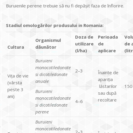
Buruienile perene trebuie să nu fi depășit faza de înflorire.
Stadiul omologărilor produsului in Romania:
Doza de
Perioada
Vol
Organismul
utilizare
de
de 
Cultura
dăunător
(l/ha)
aplicare
(lit
Buruieni
monocotiledonate
2–3
Înainte de
si dicotiledonate
Vița de vie
apariția
anuale
(vârsta
lăstarilor
150
peste 3
Buruieni
sau după
ani)
monocotiledonate
recoltare
4–6
si dicotiledonate
perene
Buruieni
monocotiledonate
2–3