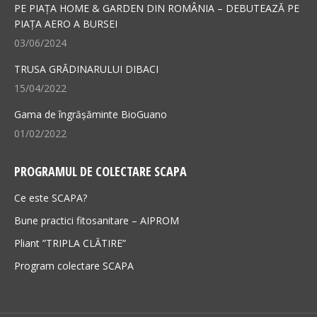
new
new
PE PIAȚA HOME & GARDEN DIN ROMÂNIA – DEBUTEAZĂ PE
PIAȚA AERO A BURSEI
window
window
03/06/2024
TRUSA GRĂDINARULUI DIBACI
15/04/2022
Gama de îngrășăminte BioGuano
01/02/2022
PROGRAMUL DE COLECTARE SCAPA
Ce este SCAPA?
Bune practici fitosanitare – AIPROM
Pliant ”TRIPLA CLĂTIRE”
Program colectare SCAPA