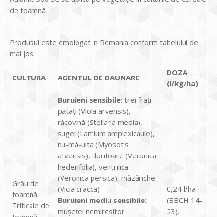
de toamnă.
Produsul este omologat in Romania conform tabelului de
mai jos:
D
OZA
CULTURA
AGENTUL DE DAUNARE
(l/kg/ha)
Buruieni sensibile:
trei frați
pătați (Viola arvensis),
răcovină (Stellaria media),
sugel (Lamium amplexicaule),
nu-mă-uita (Myosotis
arvensis), doritoare (Veronica
hederifolia), ventrilica
(Veronica persica), măzăriche
Grâu de
(Vicia cracca)
0,24 l/ha
toamnă
Buruieni mediu sensibile:
(BBCH 14-
Triticale de
mușețel nemirositor
23).
toamnă