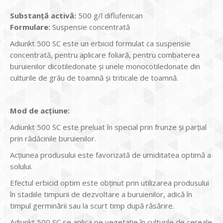
Substanță activă:
500 g/l diflufenican
Formulare:
Suspensie concentrată
Adiunkt 500 SC este un erbicid formulat ca suspensie
concentrată, pentru aplicare foliară, pentru combaterea
buruienilor dicotiledonate și unele monocotiledonate din
culturile de grâu de toamnă și triticale de toamnă.
Mod de acțiune:
Adiunkt 500 SC este preluat în special prin frunze și parțial
prin rădăcinile buruienilor.
Acțiunea produsului este favorizată de umiditatea optimă a
solului.
Efectul erbicid optim este obținut prin utilizarea produsului
în stadiile timpurii de dezvoltare a buruienilor, adică în
timpul germinării sau la scurt timp după răsărire.
Adiunkt 500 SC se aplica pe vegetație în culturile de cereale