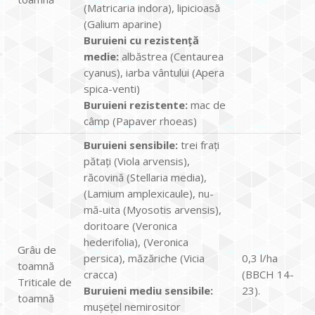
(Matricaria indora), lipicioasă
(Galium aparine)
Buruieni cu rezistenţă
medie:
albăstrea (Centaurea
cyanus), iarba vântului (Apera
spica-venti)
Buruieni rezistente:
mac de
câmp (Papaver rhoeas)
Buruieni sensibile:
trei frați
pătați (Viola arvensis),
răcovină (Stellaria media),
(Lamium amplexicaule), nu-
mă-uita (Myosotis arvensis),
doritoare (Veronica
hederifolia), (Veronica
Grâu de
persica), măzăriche (Vicia
0,3 l/ha
toamnă
cracca)
(BBCH 14-
Triticale de
Buruieni mediu sensibile:
23).
toamnă
mușețel nemirositor