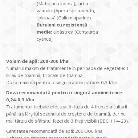
(Matricaria indora), iarba
vântului (Apera spica-venti),
lipicioasă (Galium aparine)
Buruieni cu rezistență
medie:
albăstrea (Centaurea
cyanus)
Volum de apă: 200-300 l/ha
Numărul maxim de tratamente în perioada de vegetație: 1
Grâu de toamnă, triticale de toamnă
Doza maximă pentru o singură administrare: 0,3 l/ha
Doza recomandată pentru o singură administrare:
0,24-0,3 l/ha
Tratamentul trebuie efectuat în faza de 4 frunze a culturii
până la sfârșitul sezonului de creștere de toamnă, dar nu
mai târziu de sfârșitul fazei de 3 frați vizibili (BBCH 14-23).
Cantitatea recomandată de apă: 200-300 l/ha