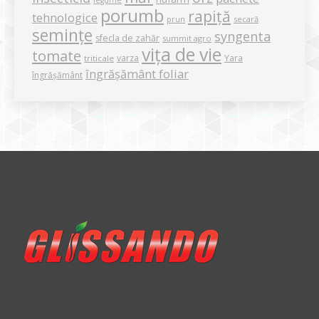
legume
porumb
rapiță
tehnologice
secară
prun
semințe
syngenta
sfecla de zahăr
summit agro
vița de vie
tomate
varza
Yara
triticale
îngrășământ foliar
îngrășământ