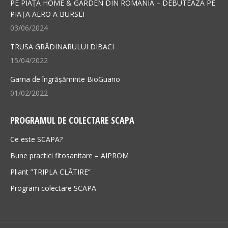
new
new
PE PIAȚA HOME & GARDEN DIN ROMÂNIA – DEBUTEAZĂ PE
PIAȚA AERO A BURSEI
window
window
03/06/2024
TRUSA GRĂDINARULUI DIBACI
15/04/2022
Gama de îngrășăminte BioGuano
01/02/2022
PROGRAMUL DE COLECTARE SCAPA
Ce este SCAPA?
Bune practici fitosanitare – AIPROM
Pliant ”TRIPLA CLĂTIRE”
Program colectare SCAPA