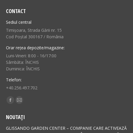
CONTACT
Sediul central
Timișoara, Strada Gării nr. 15
Cod Poștal 300167 / România
Orar rețea depozite/magazine:
Luni-Vineri: 8:00 - 16/17:00
Sâmbăta: ÎNCHIS
Duminica: ÎNCHIS
Telefon:
+40.256.497.702
Find us on:
Facebook
Mail
page
page
NOUTAȚI
opens
opens
in
in
GLISSANDO GARDEN CENTER – COMPANIE CARE ACTIVEAZĂ