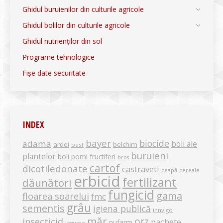
Ghidul buruienilor din culturile agricole
Ghidul bolilor din culturile agricole
Ghidul nutrienților din sol
Programe tehnologice
Fișe date securitate
INDEX
bayer
biocide
adama
boli ale
ardei
belchim
basf
buruieni
plantelor
boli pomi fructiferi
bros
cartof
dicotiledonate
castraveti
ceapă
cereale
erbicid
fertilizant
dăunători
fungicid
gama
floarea soarelui
fmc
grâu
sementis
igiena publică
innvigo
măr
orz
insecticid
pachete
nufarm