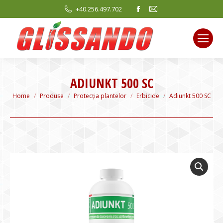
Facebook
Mail
+40.256.497.702
page
page
opens
opens
in
in
new
new
window
window
ADIUNKT 500 SC
You are here:
Home
Produse
Protecția plantelor
Erbicide
Adiunkt 500 SC