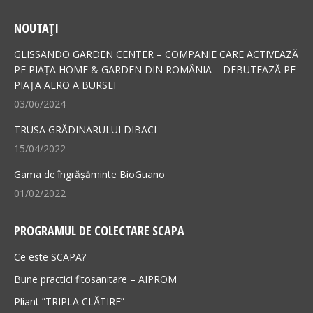
page
page
NOUTAȚI
opens
opens
in
in
GLISSANDO GARDEN CENTER – COMPANIE CARE ACTIVEAZĂ
new
new
PE PIAȚA HOME & GARDEN DIN ROMÂNIA – DEBUTEAZĂ PE
PIAȚA AERO A BURSEI
window
window
03/06/2024
TRUSA GRĂDINARULUI DIBACI
15/04/2022
Gama de îngrășăminte BioGuano
01/02/2022
PROGRAMUL DE COLECTARE SCAPA
Ce este SCAPA?
Bune practici fitosanitare – AIPROM
Pliant ”TRIPLA CLĂTIRE”