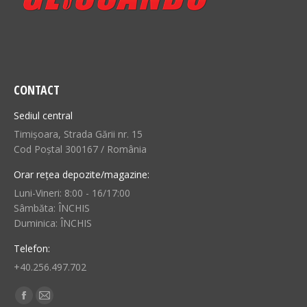
CONTACT
Sediul central
Timișoara, Strada Gării nr. 15
Cod Poștal 300167 / România
Orar rețea depozite/magazine:
Luni-Vineri: 8:00 - 16/17:00
Sâmbăta: ÎNCHIS
Duminica: ÎNCHIS
Telefon:
+40.256.497.702
Find us on:
Facebook
Mail