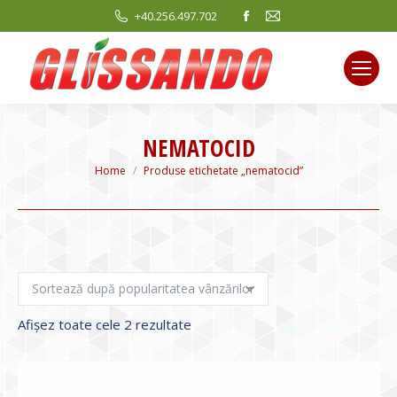
Facebook
Mail
+40.256.497.702
page
page
opens
opens
in
in
new
new
window
window
NEMATOCID
You are here:
Home
Produse etichetate „nematocid”
Sortat
Afișez toate cele 2 rezultate
după
evaluarea
medie