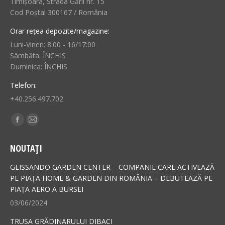
Timișoara, Strada Gării nr. 15
Cod Poștal 300167 / România
Orar rețea depozite/magazine:
Luni-Vineri: 8:00 - 16/17:00
Sâmbăta: ÎNCHIS
Duminica: ÎNCHIS
Telefon:
+40.256.497.702
Find us on:
Facebook
Mail
page
page
NOUTAȚI
opens
opens
in
in
GLISSANDO GARDEN CENTER – COMPANIE CARE ACTIVEAZĂ
new
new
PE PIAȚA HOME & GARDEN DIN ROMÂNIA – DEBUTEAZĂ PE
PIAȚA AERO A BURSEI
window
window
03/06/2024
TRUSA GRĂDINARULUI DIBACI