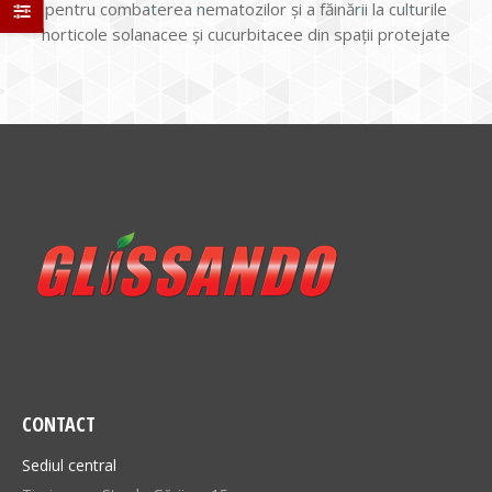
pentru combaterea nematozilor şi a făinării la culturile
horticole solanacee şi cucurbitacee din spaţii protejate
CONTACT
Sediul central