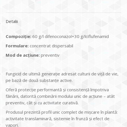
Detalii
Compoziție:
60 g/l difenoconazol+30 g/lciflufenamid
Formulare:
concentrat dispersabil
Mod de acțiune:
preventiv
Fungicid de ultimă generaţie adresat culturii de viţă de vie,
pe bază de două substanţe active.
Oferă protecţie performantă şi consistenţă împotriva
făinării, datorită combinării modului unic de acţiune – atât
preventiv, cât şi cu activitate curativă.
Produsul prezintă profil unic complet de mişcare în plantă:
activitate translaminară, sistemie în frunză şi efect de
vapori.