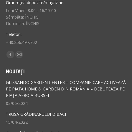
Orar rețea depozite/magazine:
Luni-Vineri: 8:00 - 16/17:00
Sâmbăta: ÎNCHIS
Duminica: ÎNCHIS
Telefon:
+40.256.497.702
Find us on:
Facebook
Mail
page
page
NOUTAȚI
opens
opens
in
in
GLISSANDO GARDEN CENTER – COMPANIE CARE ACTIVEAZĂ
new
new
PE PIAȚA HOME & GARDEN DIN ROMÂNIA – DEBUTEAZĂ PE
PIAȚA AERO A BURSEI
window
window
03/06/2024
TRUSA GRĂDINARULUI DIBACI
15/04/2022