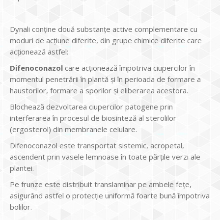
Dynali conţine două substanţe active complementare cu
moduri de acţiune diferite, din grupe chimice diferite care
acţionează astfel:
Difenoconazol
care acţionează împotriva ciupercilor în
momentul penetrării în plantă şi în perioada de formare a
haustorilor, formare a sporilor şi eliberarea acestora.
Blochează dezvoltarea ciupercilor patogene prin
interferarea în procesul de biosinteză al sterolilor
(ergosterol) din membranele celulare.
Difenoconazol este transportat sistemic, acropetal,
ascendent prin vasele lemnoase în toate părţile verzi ale
plantei.
Pe frunze este distribuit translaminar pe ambele feţe,
asigurând astfel o protecţie uniformă foarte bună împotriva
bolilor.