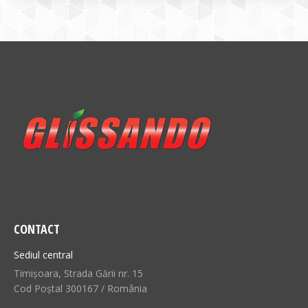
CONTACT
Sediul central
Timișoara, Strada Gării nr. 15
Cod Poștal 300167 / România