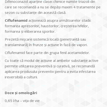
Difenoconazol aparţine clasei chimice numite triazoli din
care se recomandă a nu se depăşi maxim 4 tratamente pe
sezon cu substanţe din această clasă.
Ciflufenamid
acţionează asupra următoarelor stadii:
formarea apresorilor, haustorilor, creşterea hifelor,
formarea şi eliberarea sporilor.
Prezintă mişcare sistemică locală (penetrantă sau
translaminară) în frunze şi acţiune în fază de vapori.
Ciflufenamid face parte din grupa fenil acetamidelor.
Cu toate că modul de acţiune al ambelor substanţe active
permite utilizarea preventivă şi curativă, se recomandă
aplicarea produsului preventiv pentru a evita infestarea
ireversibilă a culturii.
Doze şi omologări
0,65 l/ha – viţa de vie