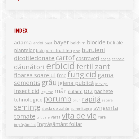
INDEX
bayer
biocide
adama
boli ale
ardei
belchim
basf
buruieni
plantelor
boli pomi fructiferi
bros
cartof
dicotiledonate
castraveti
ceapă
cereale
erbicid
fertilizant
dăunători
fungicid
gama
floarea soarelui
fmc
grâu
sementis
igiena publică
innvigo
măr
orz
insecticid
pachete
nufarm
legume
porumb
rapiță
tehnologice
secară
prun
semințe
syngenta
sfecla de zahăr
summit agro
vița de vie
tomate
varza
Yara
triticale
îngrășământ foliar
îngrășământ