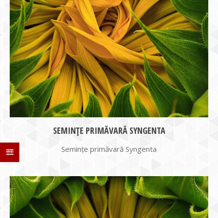
SEMINȚE PRIMĂVARĂ SYNGENTA
Semințe primăvară Syngenta