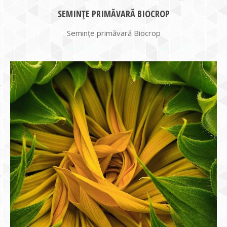
SEMINȚE PRIMĂVARĂ BIOCROP
Semințe primăvară Biocrop