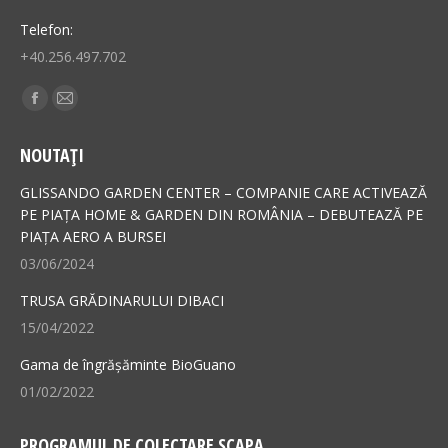
Telefon:
+40.256.497.702
Find us on:
Facebook
Mail
page
page
NOUTAȚI
opens
opens
in
in
GLISSANDO GARDEN CENTER – COMPANIE CARE ACTIVEAZĂ
new
new
PE PIAȚA HOME & GARDEN DIN ROMÂNIA – DEBUTEAZĂ PE
PIAȚA AERO A BURSEI
window
window
03/06/2024
TRUSA GRĂDINARULUI DIBACI
15/04/2022
Gama de îngrășăminte BioGuano
01/02/2022
PROGRAMUL DE COLECTARE SCAPA