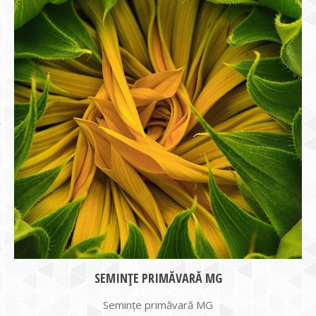
SEMINȚE PRIMĂVARĂ MG
Semințe primăvară MG