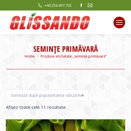
Facebook
Mail
+40.256.497.702
page
page
opens
opens
in
in
new
new
window
window
SEMINȚE PRIMĂVARĂ
You are here:
Home
Produse etichetate „semințe primăvară”
Sortat
Afișez toate cele 11 rezultate
după
evaluarea
medie