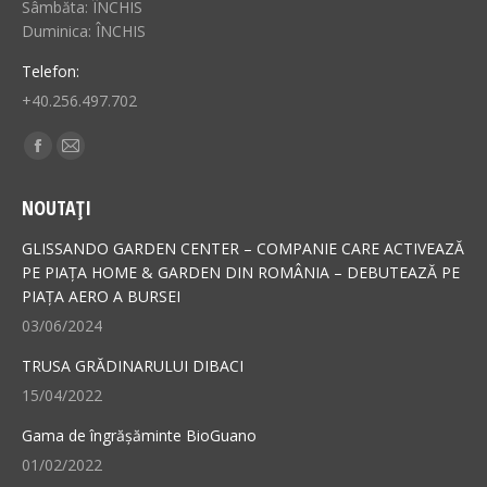
Sâmbăta: ÎNCHIS
Duminica: ÎNCHIS
Telefon:
+40.256.497.702
Find us on:
Facebook
Mail
page
page
NOUTAȚI
opens
opens
in
in
GLISSANDO GARDEN CENTER – COMPANIE CARE ACTIVEAZĂ
new
new
PE PIAȚA HOME & GARDEN DIN ROMÂNIA – DEBUTEAZĂ PE
PIAȚA AERO A BURSEI
window
window
03/06/2024
TRUSA GRĂDINARULUI DIBACI
15/04/2022
Gama de îngrășăminte BioGuano
01/02/2022