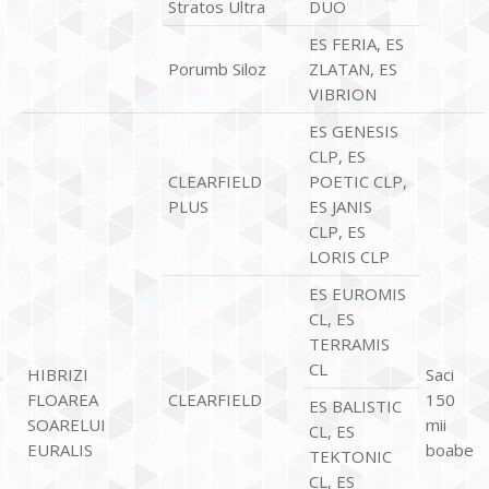
Stratos Ultra
DUO
ES FERIA, ES
Porumb Siloz
ZLATAN, ES
VIBRION
ES GENESIS
CLP, ES
CLEARFIELD
POETIC CLP,
PLUS
ES JANIS
CLP, ES
LORIS CLP
ES EUROMIS
CL, ES
TERRAMIS
CL
HIBRIZI
Saci
FLOAREA
CLEARFIELD
150
ES BALISTIC
SOARELUI
mii
CL, ES
EURALIS
boabe
TEKTONIC
CL, ES