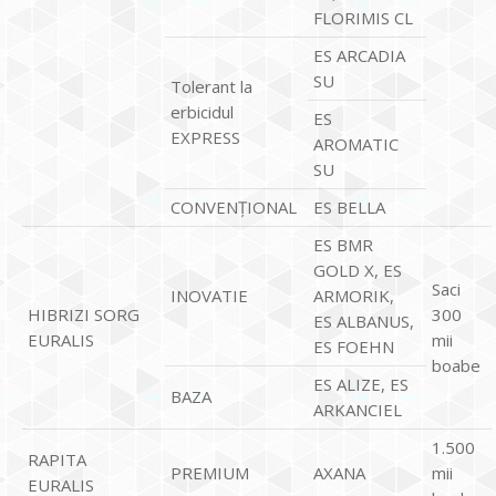
FLORIMIS CL
ES ARCADIA
SU
Tolerant la
erbicidul
ES
EXPRESS
AROMATIC
SU
CONVENŢIONAL
ES BELLA
ES BMR
GOLD X, ES
Saci
INOVATIE
ARMORIK,
HIBRIZI SORG
300
ES ALBANUS,
EURALIS
mii
ES FOEHN
boabe
ES ALIZE, ES
BAZA
ARKANCIEL
1.500
RAPITA
PREMIUM
AXANA
mii
EURALIS