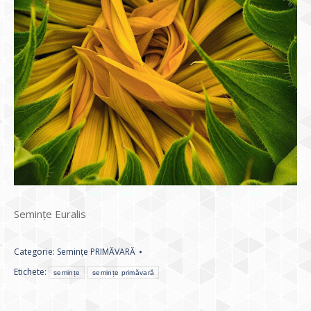
Semințe Euralis
Categorie:
Semințe PRIMĂVARĂ
Etichete:
semințe
semințe primăvară