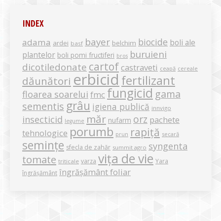
INDEX
bayer
biocide
adama
boli ale
ardei
belchim
basf
buruieni
plantelor
boli pomi fructiferi
bros
cartof
dicotiledonate
castraveti
ceapă
cereale
erbicid
fertilizant
dăunători
fungicid
gama
floarea soarelui
fmc
grâu
sementis
igiena publică
innvigo
măr
orz
insecticid
pachete
nufarm
legume
porumb
rapiță
tehnologice
secară
prun
semințe
syngenta
sfecla de zahăr
summit agro
vița de vie
tomate
varza
Yara
triticale
îngrășământ foliar
îngrășământ