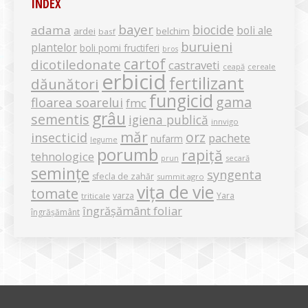
INDEX
bayer
biocide
adama
boli ale
ardei
belchim
basf
buruieni
plantelor
boli pomi fructiferi
bros
cartof
dicotiledonate
castraveti
ceapă
cereale
erbicid
fertilizant
dăunători
fungicid
gama
floarea soarelui
fmc
grâu
sementis
igiena publică
innvigo
măr
orz
insecticid
pachete
nufarm
legume
porumb
rapiță
tehnologice
secară
prun
semințe
syngenta
sfecla de zahăr
summit agro
vița de vie
tomate
varza
Yara
triticale
îngrășământ foliar
îngrășământ