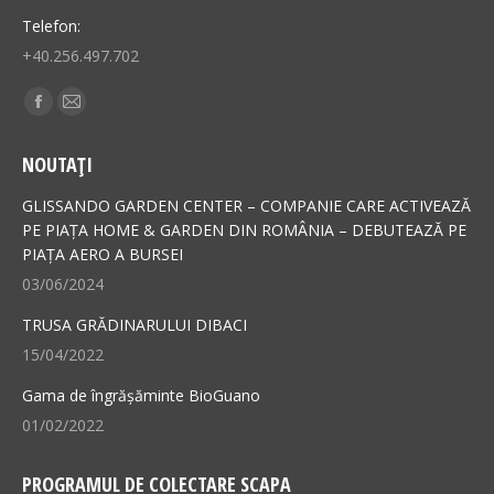
Telefon:
+40.256.497.702
Find us on:
Facebook
Mail
page
page
NOUTAȚI
opens
opens
in
in
GLISSANDO GARDEN CENTER – COMPANIE CARE ACTIVEAZĂ
new
new
PE PIAȚA HOME & GARDEN DIN ROMÂNIA – DEBUTEAZĂ PE
PIAȚA AERO A BURSEI
window
window
03/06/2024
TRUSA GRĂDINARULUI DIBACI
15/04/2022
Gama de îngrășăminte BioGuano
01/02/2022
PROGRAMUL DE COLECTARE SCAPA