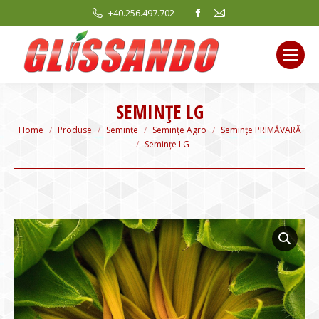
Facebook
Mail
+40.256.497.702
page
page
opens
opens
in
in
new
new
window
window
SEMINȚE LG
You are here:
Home
Produse
Semințe
Semințe Agro
Semințe PRIMĂVARĂ
Semințe LG