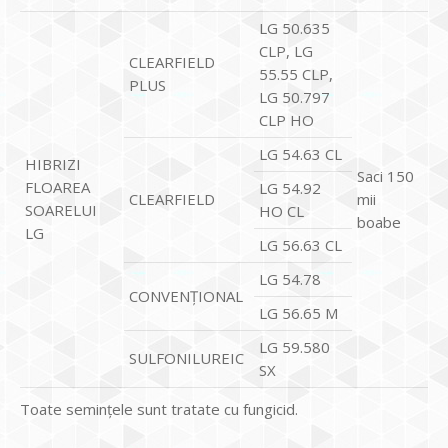
LG 50.635
CLP, LG
CLEARFIELD
55.55 CLP,
PLUS
LG 50.797
CLP HO
LG 54.63 CL
HIBRIZI
Saci 150
FLOAREA
LG 54.92
CLEARFIELD
mii
SOARELUI
HO CL
boabe
LG
LG 56.63 CL
LG 54.78
CONVENŢIONAL
LG 56.65 M
LG 59.580
SULFONILUREIC
SX
Toate seminţele sunt tratate cu fungicid.