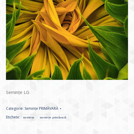
Semințe LG
Categorie:
Semințe PRIMĂVARĂ
Etichete:
semințe
semințe primăvară