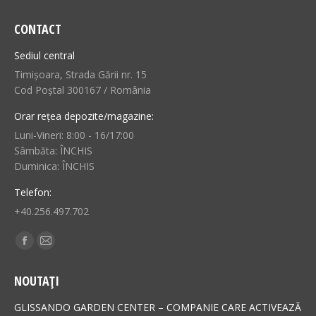
CONTACT
Sediul central
Timișoara, Strada Gării nr. 15
Cod Poștal 300167 / România
Orar rețea depozite/magazine:
Luni-Vineri: 8:00 - 16/17:00
Sâmbăta: ÎNCHIS
Duminica: ÎNCHIS
Telefon:
+40.256.497.702
Find us on:
Facebook
Mail
page
page
NOUTAȚI
opens
opens
in
in
GLISSANDO GARDEN CENTER – COMPANIE CARE ACTIVEAZĂ