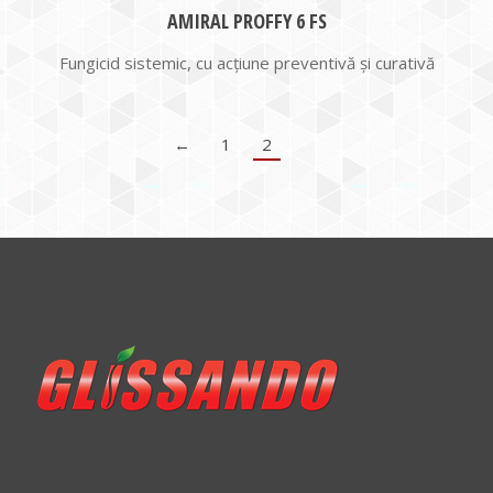
AMIRAL PROFFY 6 FS
Fungicid sistemic, cu acţiune preventivă şi curativă
←
1
2