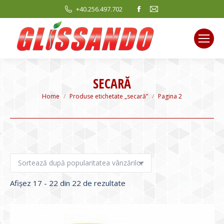
Facebook
Mail
+40.256.497.702
page
page
opens
opens
in
in
new
new
window
window
SECARĂ
You are here:
Home
Produse etichetate „secară”
Pagina 2
Sortat
Afișez 17 - 22 din 22 de rezultate
după
evaluarea
medie