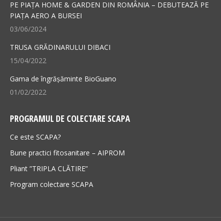
new
new
PE PIAȚA HOME & GARDEN DIN ROMÂNIA – DEBUTEAZĂ PE
PIAȚA AERO A BURSEI
window
window
03/06/2024
TRUSA GRĂDINARULUI DIBACI
15/04/2022
Gama de îngrășăminte BioGuano
01/02/2022
PROGRAMUL DE COLECTARE SCAPA
Ce este SCAPA?
Bune practici fitosanitare – AIPROM
Pliant ”TRIPLA CLĂTIRE”
Program colectare SCAPA