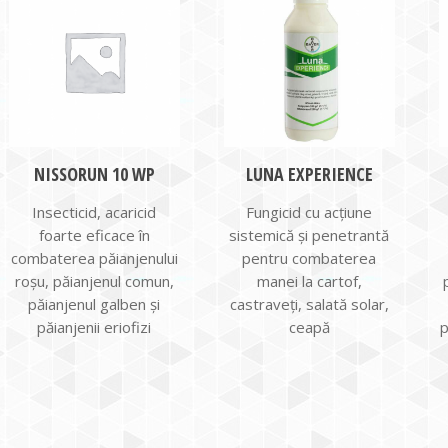
NISSORUN 10 WP
LUNA EXPERIENCE
Insecticid, acaricid
Fungicid cu acţiune
foarte eficace în
sistemică şi penetrantă
combaterea păianjenului
pentru combaterea
roşu, păianjenul comun,
manei la cartof,
păianjenul galben şi
castraveţi, salată solar,
păianjenii eriofizi
ceapă
p