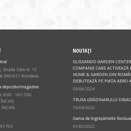
T
NOUTAȚI
tral
GLISSANDO GARDEN CENTER
COMPANIE CARE ACTIVEAZĂ 
 Strada Gării nr. 15
HOME & GARDEN DIN ROMÂN
al 300167 / România
DEBUTEAZĂ PE PIAȚA AERO A
a depozite/magazine:
03/06/2024
i: 8:00 - 16/17:00
TRUSA GRĂDINARULUI DIBAC
 ÎNCHIS
: ÎNCHIS
15/04/2022
Gama de îngrășăminte BioGu
497.702
01/02/2022