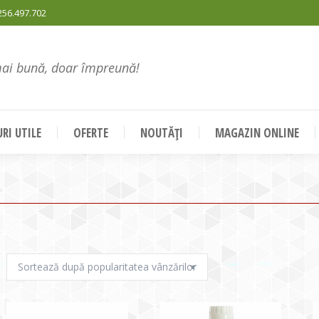
256.497.702
mai bună, doar împreună!
RI UTILE
OFERTE
NOUTĂȚI
MAGAZIN ONLINE