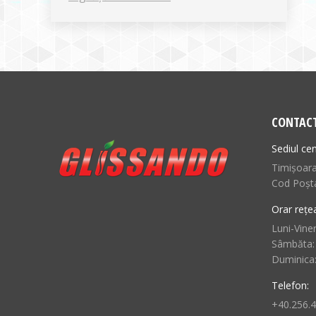
CONTAC
Sediul cen
Timișoara,
Cod Poșt
Orar rețe
Luni-Viner
Sâmbăta:
Duminica
Telefon:
+40.256.