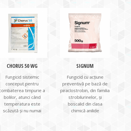
CHORUS 50 WG
SIGNUM
Fungicid sistemic
Fungicid cu acțiune
conceput pentru
preventivă pe bază de
combaterea timpurie a
piraclostrobin, din familia
bolilor, atunci când
strobilurinelor, și
temperatura este
boscalid din clasa
scăzută şi nu numai
chimică anilide