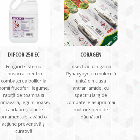
DIFCOR 250 EC
CORAGEN
Fungicid sistemic
Insecticid din gama
consacrat pentru
Rynaxypyr, cu moleculă
combaterea bolilor la
unică din clasa
pomii fructiferi, legume,
antranilamide, cu
rapiţă de toamnă şi
spectru larg de
rimăvară, leguminoase,
combatere asupra mai
trandafiri şi plante
multor specii de
ornamentale, având o
dăunători
acţiune preventivă şi
curativă