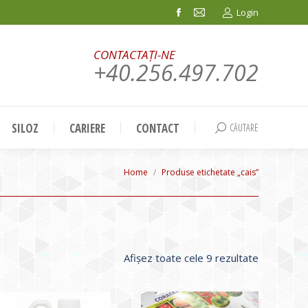
Login
Facebook
Mail
page
page
CONTACTAȚI-NE
opens
opens
+40.256.497.702
in
in
new
new
window
window
SILOZ
CARIERE
CONTACT
CĂUTARE
Search:
You are here:
Home
Produse etichetate „cais”
Sortat
Afișez toate cele 9 rezultate
după
evaluarea
medie