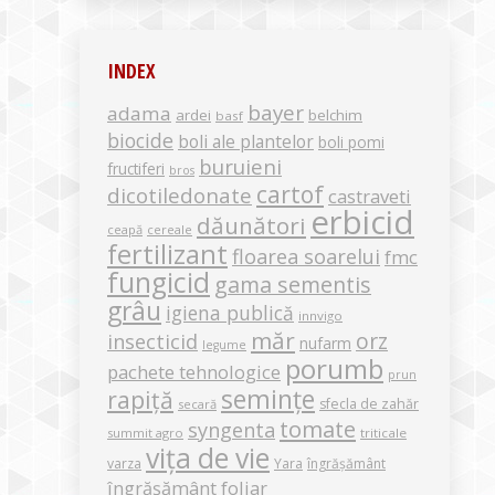
INDEX
bayer
adama
ardei
belchim
basf
biocide
boli ale plantelor
boli pomi
buruieni
fructiferi
bros
cartof
dicotiledonate
castraveti
erbicid
dăunători
ceapă
cereale
fertilizant
floarea soarelui
fmc
fungicid
gama sementis
grâu
igiena publică
innvigo
măr
orz
insecticid
nufarm
legume
porumb
pachete tehnologice
prun
semințe
rapiță
sfecla de zahăr
secară
tomate
syngenta
summit agro
triticale
vița de vie
varza
Yara
îngrășământ
îngrășământ foliar