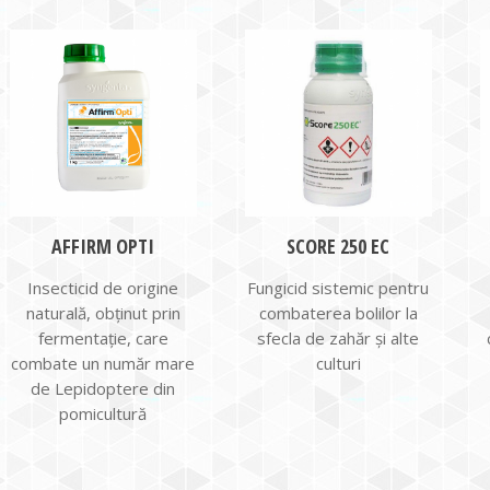
AFFIRM OPTI
SCORE 250 EC
Insecticid de origine
Fungicid sistemic pentru
naturală, obţinut prin
combaterea bolilor la
fermentaţie, care
sfecla de zahăr şi alte
combate un număr mare
culturi
de Lepidoptere din
pomicultură