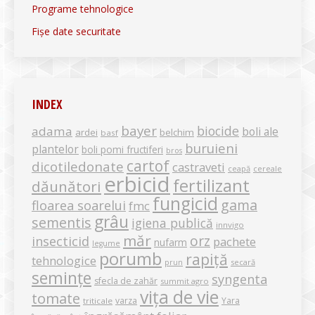
Programe tehnologice
Fișe date securitate
INDEX
bayer
biocide
adama
boli ale
ardei
belchim
basf
buruieni
plantelor
boli pomi fructiferi
bros
cartof
dicotiledonate
castraveti
ceapă
cereale
erbicid
fertilizant
dăunători
fungicid
gama
floarea soarelui
fmc
grâu
sementis
igiena publică
innvigo
măr
orz
insecticid
pachete
nufarm
legume
porumb
rapiță
tehnologice
secară
prun
semințe
syngenta
sfecla de zahăr
summit agro
vița de vie
tomate
varza
Yara
triticale