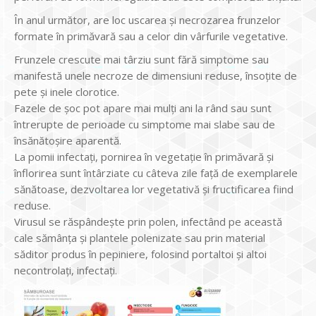
În anul următor, are loc uscarea și necrozarea frunzelor
formate în primăvară sau a celor din vârfurile vegetative.
Frunzele crescute mai târziu sunt fără simptome sau
manifestă unele necroze de dimensiuni reduse, însoțite de
pete și inele clorotice.
Fazele de șoc pot apare mai mulți ani la rând sau sunt
întrerupte de perioade cu simptome mai slabe sau de
însănătoșire aparentă.
La pomii infectați, pornirea în vegetație în primăvară și
înflorirea sunt întârziate cu câteva zile față de exemplarele
sănătoase, dezvoltarea lor vegetativă și fructificarea fiind
reduse.
Virusul se răspândește prin polen, infectând pe această
cale sămânța și plantele polenizate sau prin material
săditor produs în pepiniere, folosind portaltoi și altoi
necontrolați, infectați.