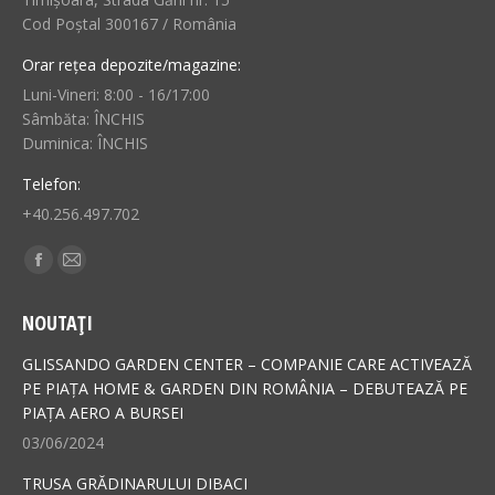
Cod Poștal 300167 / România
Orar rețea depozite/magazine:
Luni-Vineri: 8:00 - 16/17:00
Sâmbăta: ÎNCHIS
Duminica: ÎNCHIS
Telefon:
+40.256.497.702
Find us on:
Facebook
Mail
page
page
NOUTAȚI
opens
opens
in
in
GLISSANDO GARDEN CENTER – COMPANIE CARE ACTIVEAZĂ
new
new
PE PIAȚA HOME & GARDEN DIN ROMÂNIA – DEBUTEAZĂ PE
PIAȚA AERO A BURSEI
window
window
03/06/2024
TRUSA GRĂDINARULUI DIBACI