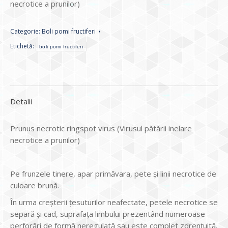
necrotice a prunilor)
Categorie:
Boli pomi fructiferi
Etichetă:
boli pomi fructiferi
Detalii
Prunus necrotic ringspot virus (Virusul pătării inelare
necrotice a prunilor)
Pe frunzele tinere, apar primăvara, pete și linii necrotice de
culoare brună.
În urma creșterii țesuturilor neafectate, petele necrotice se
separă și cad, suprafața limbului prezentând numeroase
perforări de formă neregulată sau este complet zdrențuită.