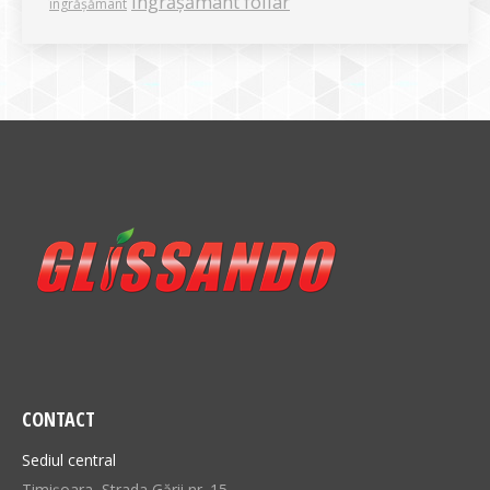
îngrășământ foliar
îngrășământ
CONTACT
Sediul central
Timișoara, Strada Gării nr. 15