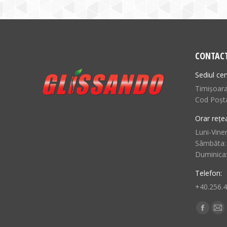
CONTAC
Sediul cen
Timișoara,
Cod Poșt
Orar rețe
Luni-Viner
Sâmbăta:
Duminica
Telefon:
+40.256.
Find us o
Facebo
Ma
page
pa