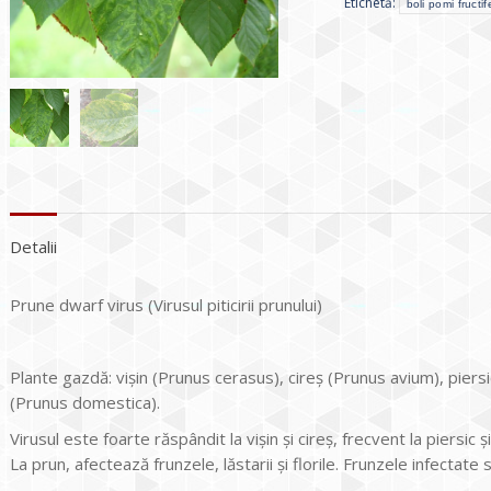
Etichetă:
boli pomi fructife
Detalii
Prune dwarf virus (Virusul piticirii prunului)
Plante gazdă: vișin (Prunus cerasus), cireș (Prunus avium), piers
(Prunus domestica).
Virusul este foarte răspândit la vișin și cireș, frecvent la piersic și
La prun, afectează frunzele, lăstarii și florile. Frunzele infectate