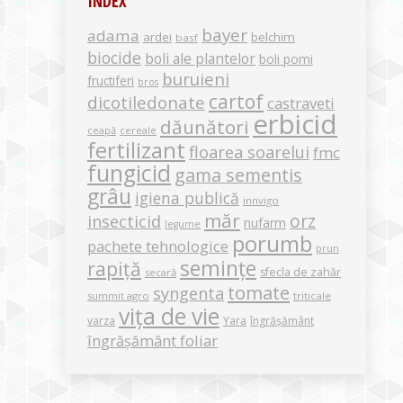
INDEX
bayer
adama
ardei
belchim
basf
biocide
boli ale plantelor
boli pomi
buruieni
fructiferi
bros
cartof
dicotiledonate
castraveti
erbicid
dăunători
ceapă
cereale
fertilizant
floarea soarelui
fmc
fungicid
gama sementis
grâu
igiena publică
innvigo
măr
orz
insecticid
nufarm
legume
porumb
pachete tehnologice
prun
semințe
rapiță
sfecla de zahăr
secară
tomate
syngenta
summit agro
triticale
vița de vie
varza
Yara
îngrășământ
îngrășământ foliar