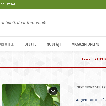
256.497.702
mai bună, doar împreună!
RI UTILE
OFERTE
NOUTĂȚI
MAGAZIN ONLINE
You are here:
Home
GHIDUR
Prune dwarf virus (Vi
Categorie:
Boli pomi fru