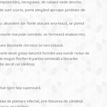
împestrițări), neregulate, de culoare vede deschis.
odiile sunt scurte, pomii atingând aproape jumătate din
esc abundent dar florile atacate avortează, iar pomul
oiurile mai puțin sensibile, se formează enațiuni mici,
oare țesuturile clorotice se necrozează.
 pomii devin golași datorită formării unui număr redus de
 muguri floriferi în partea terminală a lăstarilor.
ție decât cei sănătoși.
rbat spre fața superioară.
lului de plantare infectat, prin folosirea de sămânță
avi la cei sănătoși.