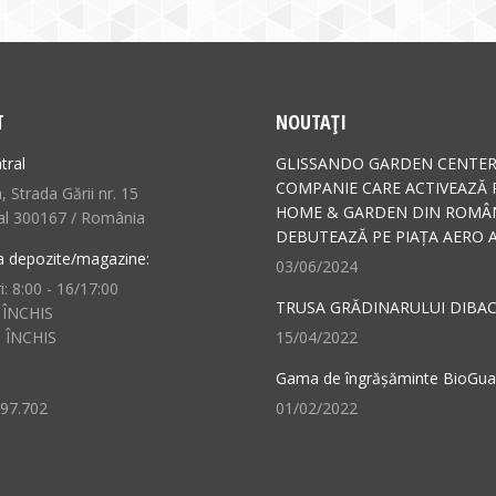
T
NOUTAȚI
tral
GLISSANDO GARDEN CENTER
COMPANIE CARE ACTIVEAZĂ 
 Strada Gării nr. 15
HOME & GARDEN DIN ROMÂN
al 300167 / România
DEBUTEAZĂ PE PIAȚA AERO A
a depozite/magazine:
03/06/2024
i: 8:00 - 16/17:00
TRUSA GRĂDINARULUI DIBAC
 ÎNCHIS
: ÎNCHIS
15/04/2022
Gama de îngrășăminte BioGu
497.702
01/02/2022
n:
ok
il
ge