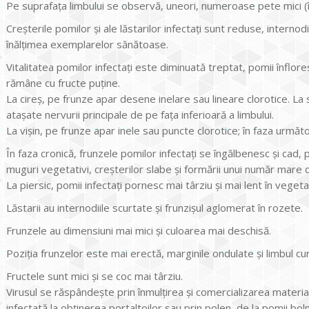
Pe suprafața limbului se observă, uneori, numeroase pete mici (
Creșterile pomilor și ale lăstarilor infectați sunt reduse, intern
înălțimea exemplarelor sănătoase.
Vitalitatea pomilor infectați este diminuată treptat, pomii înflor
rămâne cu fructe puține.
La cireș, pe frunze apar desene inelare sau lineare clorotice. La s
atașate nervurii principale de pe fața inferioară a limbului.
La vișin, pe frunze apar inele sau puncte clorotice; în faza următ
În faza cronică, frunzele pomilor infectați se îngălbenesc și cad,
muguri vegetativi, creșterilor slabe și formării unui număr mare de
La piersic, pomii infectați pornesc mai târziu și mai lent în vegeta
Lăstarii au internodiile scurtate și frunzișul aglomerat în rozete.
Frunzele au dimensiuni mai mici și culoarea mai deschisă.
Poziția frunzelor este mai erectă, marginile ondulate și limbul cu
Fructele sunt mici și se coc mai târziu.
Virusul se răspândește prin înmulțirea și comercializarea materia
infectată la obținerea portaltoilor sau prin polen, de la pomii boln