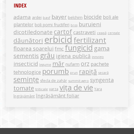
INDEX
bayer
biocide
adama
boli ale
ardei
belchim
basf
buruieni
plantelor
boli pomi fructiferi
bros
cartof
dicotiledonate
castraveti
ceapă
cereale
erbicid
fertilizant
dăunători
fungicid
gama
floarea soarelui
fmc
grâu
sementis
igiena publică
innvigo
măr
orz
insecticid
pachete
nufarm
legume
porumb
rapiță
tehnologice
secară
prun
semințe
syngenta
sfecla de zahăr
summit agro
vița de vie
tomate
varza
Yara
triticale
îngrășământ foliar
îngrășământ