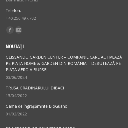
Telefon:
+40.256.497.702
Find us on:
Facebook
Mail
page
page
NOUTAȚI
opens
opens
in
in
GLISSANDO GARDEN CENTER – COMPANIE CARE ACTIVEAZĂ
new
new
PE PIAȚA HOME & GARDEN DIN ROMÂNIA – DEBUTEAZĂ PE
PIAȚA AERO A BURSEI
window
window
03/06/2024
TRUSA GRĂDINARULUI DIBACI
15/04/2022
Gama de îngrășăminte BioGuano
01/02/2022