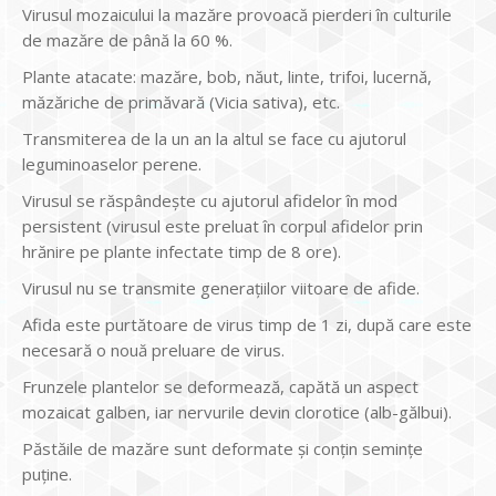
Virusul mozaicului la mazăre provoacă pierderi în culturile
de mazăre de până la 60 %.
Plante atacate: mazăre, bob, năut, linte, trifoi, lucernă,
măzăriche de primăvară (Vicia sativa), etc.
Transmiterea de la un an la altul se face cu ajutorul
leguminoaselor perene.
Virusul se răspândește cu ajutorul afidelor în mod
persistent (virusul este preluat în corpul afidelor prin
hrănire pe plante infectate timp de 8 ore).
Virusul nu se transmite generațiilor viitoare de afide.
Afida este purtătoare de virus timp de 1 zi, după care este
necesară o nouă preluare de virus.
Frunzele plantelor se deformează, capătă un aspect
mozaicat galben, iar nervurile devin clorotice (alb-gălbui).
Păstăile de mazăre sunt deformate și conțin semințe
puține.