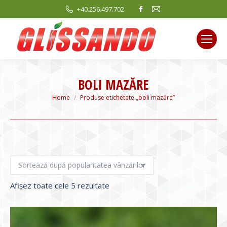
Facebook
Mail
+40.256.497.702
page
page
opens
opens
in
in
new
new
window
window
BOLI MAZĂRE
You are here:
Home
Produse etichetate „boli mazăre”
Sortat
Afișez toate cele 5 rezultate
după
evaluarea
medie