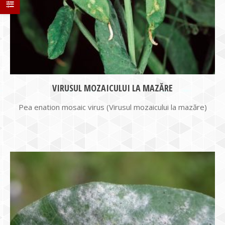
VIRUSUL MOZAICULUI LA MAZĂRE
Pea enation mosaic virus (Virusul mozaicului la mazăre)