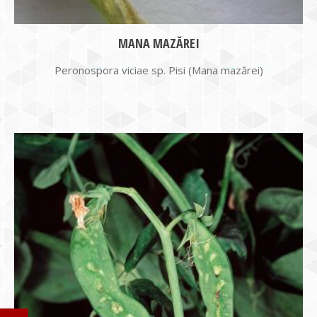
MANA MAZĂREI
Peronospora viciae sp. Pisi (Mana mazărei)