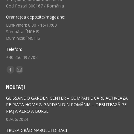
Cod Poștal 300167 / România
Orar rețea depozite/magazine:
Luni-Vineri: 8:00 - 16/17:00
Sâmbăta: ÎNCHIS
Duminica: ÎNCHIS
Telefon:
+40.256.497.702
Find us on:
Facebook
Mail
page
page
NOUTAȚI
opens
opens
in
in
GLISSANDO GARDEN CENTER – COMPANIE CARE ACTIVEAZĂ
new
new
PE PIAȚA HOME & GARDEN DIN ROMÂNIA – DEBUTEAZĂ PE
PIAȚA AERO A BURSEI
window
window
03/06/2024
TRUSA GRĂDINARULUI DIBACI