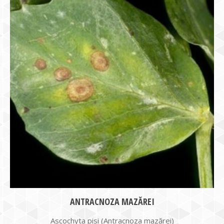
ANTRACNOZA MAZĂREI
Ascochyta pisi (Antracnoza mazărei)