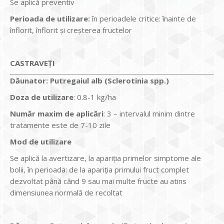
Se aplică preventiv
Perioada de utilizare:
în perioadele critice: înainte de
înflorit, înflorit și creșterea fructelor
CASTRAVEȚI
Dăunator
:
Putregaiul alb (Sclerotinia spp.)
Doza de utilizare
: 0.8-1 kg/ha
Num
ăr maxim de aplicări
: 3 – intervalul minim dintre
tratamente este de 7-10 zile
Mod de utilizare
Se aplică la avertizare, la apariţia primelor simptome ale
bolii, în perioada: de la apariţia primului fruct complet
dezvoltat până când 9 sau mai multe fructe au atins
dimensiunea normală de recoltat