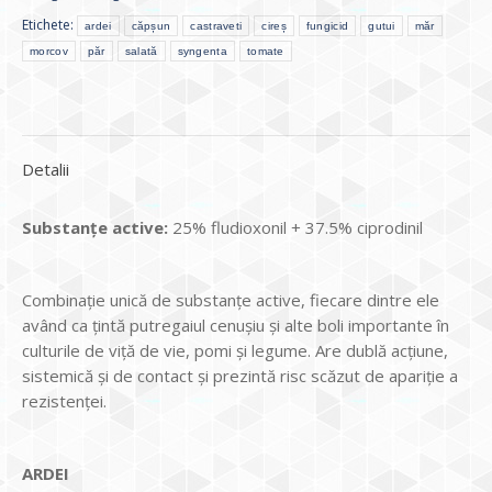
Etichete:
ardei
căpșun
castraveti
cireș
fungicid
gutui
măr
morcov
păr
salată
syngenta
tomate
Detalii
Substanțe active:
25% fludioxonil + 37.5% ciprodinil
Combinație unică de substanțe active, fiecare dintre ele
având ca țintă putregaiul cenușiu și alte boli importante în
culturile de viță de vie, pomi și legume. Are dublă acțiune,
sistemică și de contact și prezintă risc scăzut de apariție a
rezistenței.
ARDEI