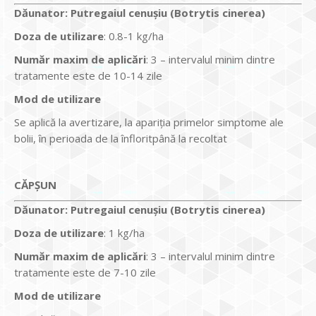
Dăunator
:
Putregaiul cenușiu (Botrytis cinerea)
Doza de utilizare
: 0.8-1 kg/ha
Num
ăr maxim de aplicări
: 3 – intervalul minim dintre
tratamente este de 10-14 zile
Mod de utilizare
Se aplică la avertizare, la apariţia primelor simptome ale
bolii, în perioada de la înfloritpână la recoltat
CĂPȘUN
Dăunator
:
Putregaiul cenușiu (Botrytis cinerea)
Doza de utilizare
: 1 kg/ha
Num
ăr maxim de aplicări
: 3 – intervalul minim dintre
tratamente este de 7-10 zile
Mod de utilizare