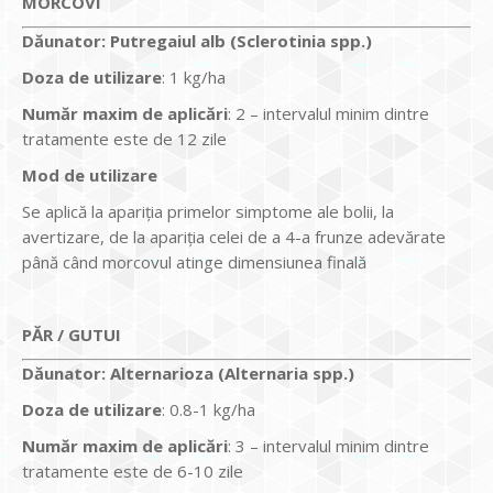
MORCOVI
Dăunator
:
Putregaiul alb (Sclerotinia spp.)
Doza de utiliz
are
: 1 kg/ha
Num
ăr maxim de aplicări
: 2 – intervalul minim dintre
tratamente este de 12 zile
Mod de utilizare
Se aplică la apariţia primelor simptome ale bolii, la
avertizare, de la apariţia celei de a 4-a frunze adevărate
până când morcovul atinge dimensiunea finală
PĂR / GUTUI
Dăunator
:
Alternarioza (Alternaria spp.)
Doza de utilizare
: 0.8-1 kg/ha
Num
ăr maxim de aplicări
: 3 – intervalul minim dintre
tratamente este de 6-10 zile