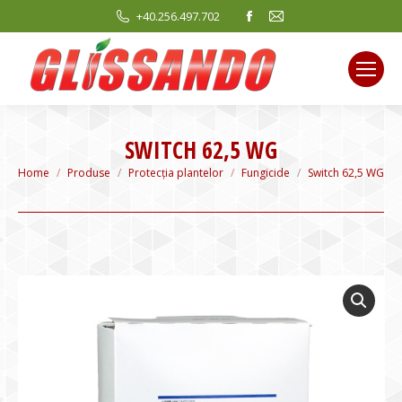
Facebook
Mail
+40.256.497.702
page
page
opens
opens
in
in
new
new
window
window
SWITCH 62,5 WG
You are here:
Home
Produse
Protecția plantelor
Fungicide
Switch 62,5 WG