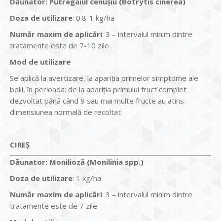
Dăunator
:
Putregaiul cenușiu (Botrytis cinerea)
Doza de utilizare
: 0.8-1 kg/ha
Num
ăr maxim de aplicări
: 3 – intervalul minim dintre
tratamente este de 7-10 zile
Mod de utilizare
Se aplică la avertizare, la apariţia primelor simptome ale
bolii, în perioada: de la apariţia primului fruct complet
dezvoltat până când 9 sau mai multe fructe au atins
dimensiunea normală de recoltat
CIREȘ
Dăunator
:
Monilioză (Monilinia spp.)
Doza de utilizare
: 1 kg/ha
Num
ăr maxim de aplicări
: 3 – intervalul minim dintre
tratamente este de 7 zile