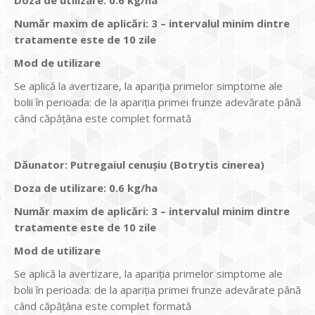
Doza de utilizare
:
0.6 kg/ha
Num
ăr maxim de aplicări
:
3 – intervalul minim dintre
tratamente este de 10 zile
Mod de utilizare
Se aplică la avertizare, la apariţia primelor simptome ale
bolii în perioada: de la apariţia primei frunze adevărate până
când căpăţâna este complet formată
Dăunator
:
Putregaiul cenușiu (Botrytis cinerea)
Doza de utilizare
:
0.6 kg/ha
Num
ăr maxim de aplicări
:
3 – intervalul minim dintre
tratamente este de 10 zile
Mod de utilizare
Se aplică la avertizare, la apariţia primelor simptome ale
bolii în perioada: de la apariţia primei frunze adevărate până
când căpăţâna este complet formată