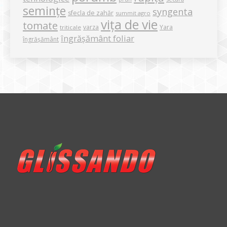
semințe
syngenta
sfecla de zahăr
summit agro
vița de vie
tomate
varza
Yara
triticale
îngrășământ foliar
îngrășământ