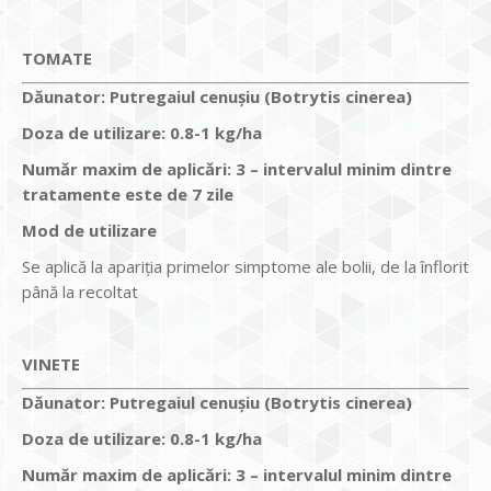
TOMATE
Dăunator
:
Putregaiul cenușiu (Botrytis cinerea)
Doza de utilizare
:
0.8-1 kg/ha
Num
ăr maxim de aplicări
:
3 – intervalul minim dintre
tratamente este de 7 zile
Mod de utilizare
Se aplică la apariţia primelor simptome ale bolii, de la înflorit
până la recoltat
VINETE
Dăunator
:
Putregaiul cenușiu (Botrytis cinerea)
Doza de utilizare
:
0.8-1 kg/ha
Num
ăr maxim de aplicări
:
3 – intervalul minim dintre