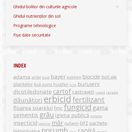
Ghidul bolilor din culturile agricole
Ghidul nutrienților din sol
Programe tehnologice
Fișe date securitate
INDEX
bayer
biocide
adama
boli ale
ardei
belchim
basf
buruieni
plantelor
boli pomi fructiferi
bros
cartof
dicotiledonate
castraveti
ceapă
cereale
erbicid
fertilizant
dăunători
fungicid
gama
floarea soarelui
fmc
grâu
sementis
igiena publică
innvigo
măr
orz
insecticid
pachete
nufarm
legume
porumb
rapiță
tehnologice
secară
prun