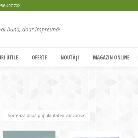
256.497.702
mai bună, doar împreună!
RI UTILE
OFERTE
NOUTĂȚI
MAGAZIN ONLINE