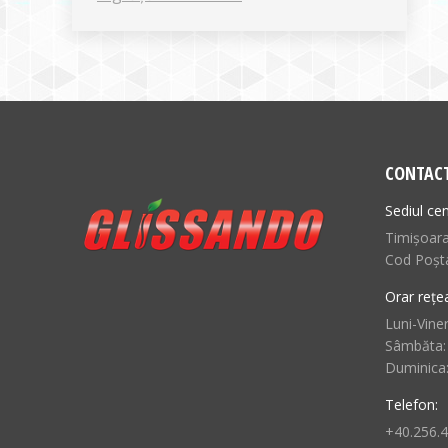
CONTAC
Sediul cen
Timișoara,
Cod Poșt
Orar rețe
Luni-Viner
Sâmbăta:
Duminica
Telefon:
+40.256.