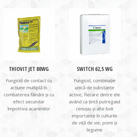
THIOVIT JET 80WG
SWITCH 62,5 WG
Fungicid de contact cu
Fungicid, combinație
acţiune multiplă în
unică de substanțe
combaterea făinării şi cu
active, fiecare dintre ele
efect secundar
având ca țintă putregaiul
împotriva acarienilor
cenușiu și alte boli
importante în culturile
de viță de vie, pomi și
legume