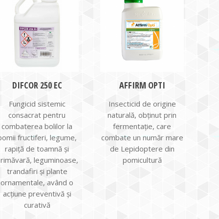
DIFCOR 250 EC
AFFIRM OPTI
Fungicid sistemic
Insecticid de origine
consacrat pentru
naturală, obţinut prin
combaterea bolilor la
fermentaţie, care
pomii fructiferi, legume,
combate un număr mare
rapiţă de toamnă şi
de Lepidoptere din
rimăvară, leguminoase,
pomicultură
trandafiri şi plante
ornamentale, având o
acţiune preventivă şi
curativă