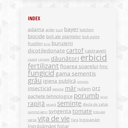
INDEX
bayer
adama
ardei
belchim
basf
biocide
boli ale plantelor
boli pomi
buruieni
fructiferi
bros
cartof
dicotiledonate
castraveti
erbicid
dăunători
ceapă
cereale
fertilizant
floarea soarelui
fmc
fungicid
gama sementis
grâu
igiena publică
innvigo
măr
orz
insecticid
nufarm
legume
porumb
pachete tehnologice
prun
semințe
rapiță
sfecla de zahăr
secară
tomate
syngenta
summit agro
triticale
vița de vie
varza
Yara
îngrășământ
îngrășământ foliar