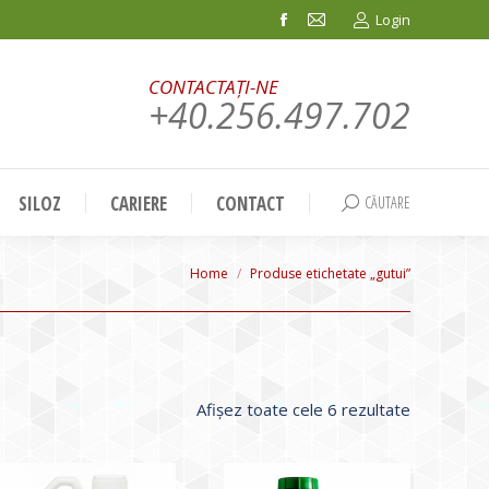
Login
Facebook
Mail
page
page
CONTACTAȚI-NE
opens
opens
+40.256.497.702
in
in
new
new
window
window
SILOZ
CARIERE
CONTACT
CĂUTARE
Search:
You are here:
Home
Produse etichetate „gutui”
Sortat
Afișez toate cele 6 rezultate
după
evaluarea
medie