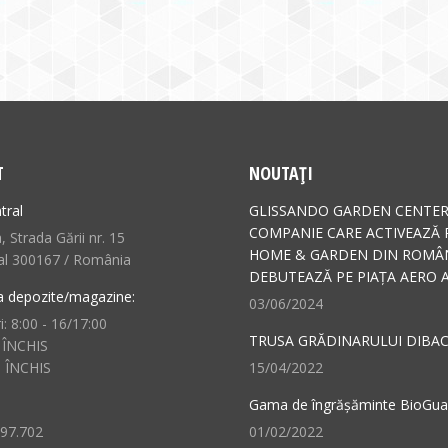
T
NOUTAȚI
tral
GLISSANDO GARDEN CENTER
COMPANIE CARE ACTIVEAZĂ 
 Strada Gării nr. 15
HOME & GARDEN DIN ROMÂN
al 300167 / România
DEBUTEAZĂ PE PIAȚA AERO A
a depozite/magazine:
03/06/2024
i: 8:00 - 16/17:00
TRUSA GRĂDINARULUI DIBAC
 ÎNCHIS
: ÎNCHIS
15/04/2022
Gama de îngrășăminte BioGu
497.702
01/02/2022