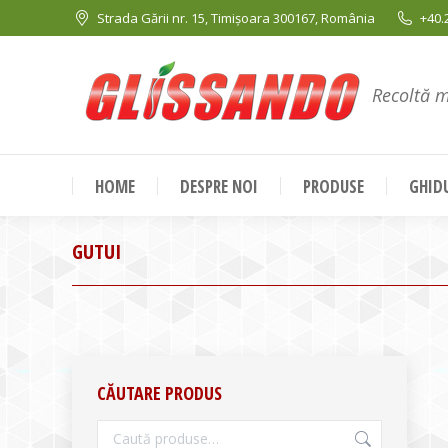
Strada Gării nr. 15, Timișoara 300167, România
+40.
Recoltă 
HOME
DESPRE NOI
PRODUSE
GHIDU
GUTUI
CĂUTARE PRODUS