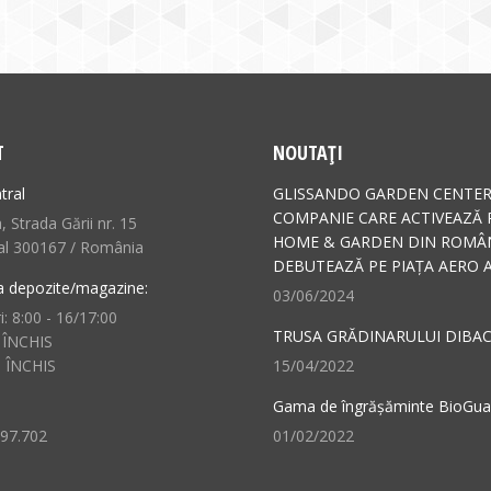
T
NOUTAȚI
tral
GLISSANDO GARDEN CENTER
COMPANIE CARE ACTIVEAZĂ 
 Strada Gării nr. 15
HOME & GARDEN DIN ROMÂN
al 300167 / România
DEBUTEAZĂ PE PIAȚA AERO A
a depozite/magazine:
03/06/2024
i: 8:00 - 16/17:00
TRUSA GRĂDINARULUI DIBAC
 ÎNCHIS
: ÎNCHIS
15/04/2022
Gama de îngrășăminte BioGu
497.702
01/02/2022
n: