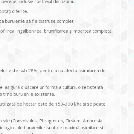
erene, inclusiv costreiul din rizomi.
ităţi diferite.
 ca buruienile să fie distruse complet.
ofilirea, ingalbenirea, brunificarea şi moartea completă.
lor este sub 28%, pentru a nu afecta asimilarea de
 asigură o uscare uniformă a culturii, o rezistenţă
şi timp buruienile existente.
utilizată pe hectar este de 150-300 l/ha şi se poate
reale (Convolvulus, Phragmites, Cirsium, Ambrosia
iologice ale buruienilor sunt de maximă asimilare şi