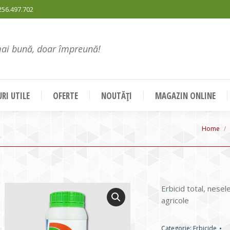
256.497.702
mai bună, doar împreună!
RI UTILE
OFERTE
NOUTĂȚI
MAGAZIN ONLINE
You are
Home
Erbicid total, neselec
agricole
Categorie:
Erbicide