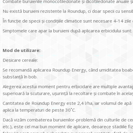
Combate buruienile monocotiledonate şi dicotiledonate anuale şi p
Nu există buruieni rezistente la Roundup, ci doar specii cu sensibil
În funcţie de specii şi condițiile climatice sunt necesare 4-14 zile
Simptomele care apar la buruieni după aplicarea erbicidului sunt: 
Mod de utilizare:
Desicare cereale:
Se recomandă aplicarea Roundup Energy, când umiditatea boabe
substanţă în bob.
Alegerea acestui moment pentru erbicidare are multiple avantaje:
superioară la scuturare, uşurinţă la recoltare şi combate în acela
Cantitatea de Roundup Energy este 2,4 l/ha, iar volumul de apă 
aplica la temperaturi de peste 30˚C.
Dacă vizăm combaterea buruienilor-problemă din culturile de ce
etc.), este cel mai bun moment de aplicare, deoarece stadiile fiz