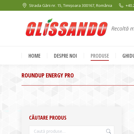
Strada Gării nr. 15, Timișoara 300167, România
+40.
Recoltă 
HOME
DESPRE NOI
PRODUSE
GHIDU
ROUNDUP ENERGY PRO
CĂUTARE PRODUS