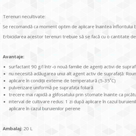
Terenuri necultivate:
Se recomandă ca moment optim de aplicare înaintea înfloritului bu
Erbicidarea acestor terenuri trebuie să se facă cu o cantitate d
Avantaje:
surfactant 90 g/l într-o nouă familie de agenţi activi de supr
nu necesită adăugarea unui alt agent activ de suprafaţă: Rou
aplicare în condiţii exteme de temperatură (5-35˚C)
pulverizare uniformă pe suprafaţa foliară
trecere mai rapidă a glifosatului prin stomate înainte ca pică
interval de cultivare redus: 1 zi după aplicare în cazul buruien
aplicare în cazul buruienilor perene
Ambalaj:
20 L