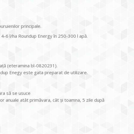
ruienilor principale.
e 4-6 l/ha Roundup Energy în 250-300 l apă.
afaţă (eteramina bl-0820231).
ndup Enegy este gata preparat de utilizare.
tura să se usuce
ilor anuale atât primăvara, cât şi toamna, 5 zile după