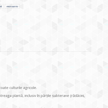
id
monsanto
toate culturile agricole.
treaga plantă, inclusiv în părţile subterane (rădăcini,