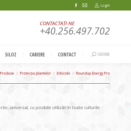
Login
Facebook
Mail
page
page
CONTACTAȚI-NE
opens
opens
+40.256.497.702
in
in
new
new
window
window
SILOZ
CARIERE
CONTACT
CĂUTARE
Search:
 here:
Produse
Protecția plantelor
Erbicide
Roundup Energy Pro
tiv, universal, cu posibile utilizări în toate culturile