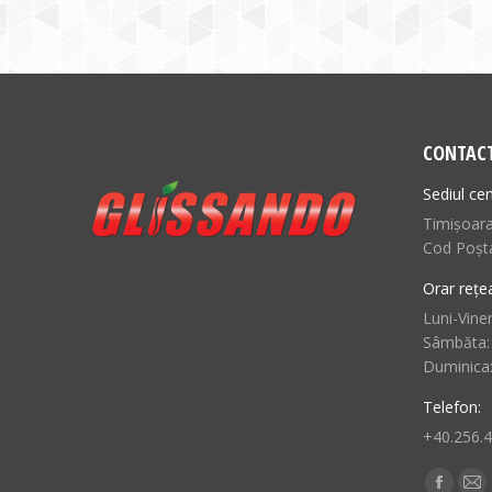
CONTAC
Sediul cen
Timișoara,
Cod Poșt
Orar rețe
Luni-Viner
Sâmbăta:
Duminica
Telefon:
+40.256.
Find us o