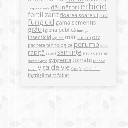
erbicid
dăunători
ceapă
cereale
fertilizant
floarea soarelui
fmc
fungicid
gama sementis
grâu
igiena publică
innvigo
măr
orz
insecticid
nufarm
legume
porumb
pachete tehnologice
prun
semințe
rapiță
sfecla de zahăr
secară
tomate
syngenta
summit agro
triticale
vița de vie
varza
Yara
îngrășământ
îngrășământ foliar