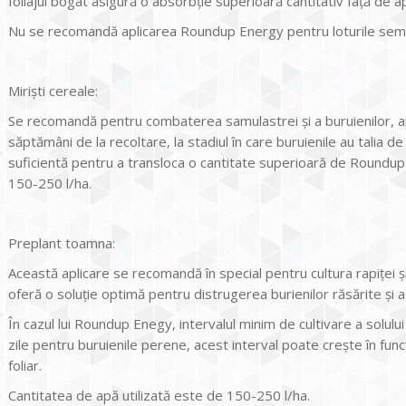
foliajul bogat asigură o absorbţie superioară cantitativ faţă de ap
Nu se recomandă aplicarea Roundup Energy pentru loturile sem
Mirişti cereale:
Se recomandă pentru combaterea samulastrei şi a buruienilor, a
săptămâni de la recoltare, la stadiul în care buruienile au talia
suficientă pentru a transloca o cantitate superioară de Roundup
150-250 l/ha.
Preplant toamna:
Această aplicare se recomandă în special pentru cultura rapiţei 
oferă o soluţie optimă pentru distrugerea burienilor răsărite şi a
În cazul lui Roundup Enegy, intervalul minim de cultivare a solului
zile pentru buruienile perene, acest interval poate creşte în func
foliar.
Cantitatea de apă utilizată este de 150-250 l/ha.