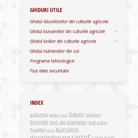
GHIDURI UTILE
Ghidul dăunătorilor din culturile agricole
Ghidul buruienilor din culturile agricole
Ghidul bolilor din culturile agricole
Ghidul nutrienților din sol
Programe tehnologice
Fișe date securitate
INDEX
bayer
adama
ardei
belchim
basf
biocide
boli ale plantelor
boli pomi
buruieni
fructiferi
bros
cartof
dicotiledonate
castraveti