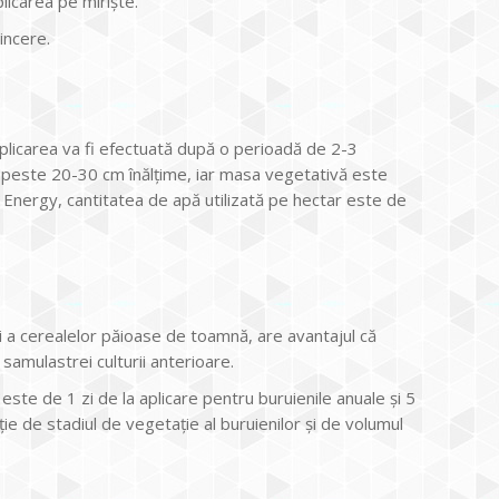
licarea pe mirişte.
incere.
plicarea va fi efectuată după o perioadă de 2-3
 de peste 20-30 cm înălţime, iar masa vegetativă este
 Energy, cantitatea de apă utilizată pe hectar este de
şi a cerealelor păioase de toamnă, are avantajul că
 samulastrei culturii anterioare.
 este de 1 zi de la aplicare pentru buruienile anuale şi 5
ţie de stadiul de vegetaţie al buruienilor şi de volumul