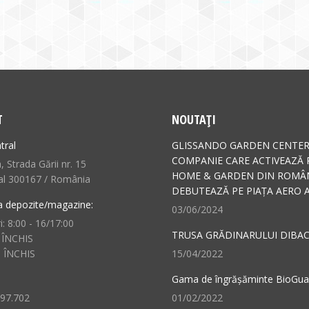
T
NOUTAȚI
tral
GLISSANDO GARDEN CENTER
COMPANIE CARE ACTIVEAZĂ 
 Strada Gării nr. 15
HOME & GARDEN DIN ROMÂN
al 300167 / România
DEBUTEAZĂ PE PIAȚA AERO A
a depozite/magazine:
03/06/2024
i: 8:00 - 16/17:00
TRUSA GRĂDINARULUI DIBAC
 ÎNCHIS
: ÎNCHIS
15/04/2022
Gama de îngrășăminte BioGu
497.702
01/02/2022