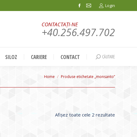
Login
Facebook
Mail
page
page
CONTACTAȚI-NE
opens
opens
+40.256.497.702
in
in
new
new
window
window
SILOZ
CARIERE
CONTACT
CĂUTARE
Search:
You are here:
Home
Produse etichetate „monsanto”
Sortat
Afișez toate cele 2 rezultate
după
evaluarea
medie