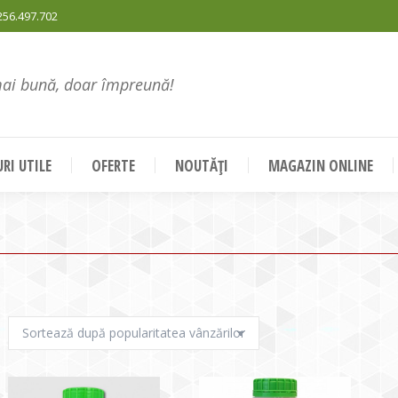
256.497.702
mai bună, doar împreună!
RI UTILE
OFERTE
NOUTĂȚI
MAGAZIN ONLINE