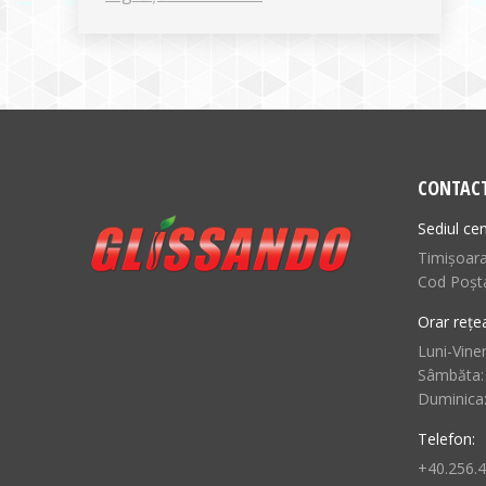
CONTAC
Sediul cen
Timișoara,
Cod Poșt
Orar rețe
Luni-Viner
Sâmbăta:
Duminica
Telefon:
+40.256.