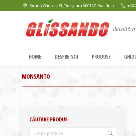
Strada Gării nr. 15, Timișoara 300167, România
+40.
Recoltă 
HOME
DESPRE NOI
PRODUSE
GHIDU
MONSANTO
CĂUTARE PRODUS