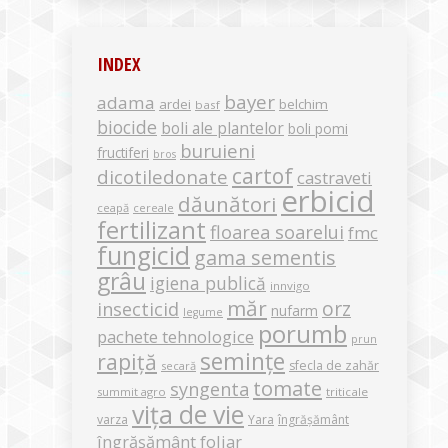
INDEX
bayer
adama
ardei
belchim
basf
biocide
boli ale plantelor
boli pomi
buruieni
fructiferi
bros
cartof
dicotiledonate
castraveti
erbicid
dăunători
ceapă
cereale
fertilizant
floarea soarelui
fmc
fungicid
gama sementis
grâu
igiena publică
innvigo
măr
orz
insecticid
nufarm
legume
porumb
pachete tehnologice
prun
semințe
rapiță
sfecla de zahăr
secară
tomate
syngenta
summit agro
triticale
vița de vie
varza
Yara
îngrășământ
îngrășământ foliar