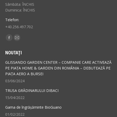
Sâmbăta: ÎNCHIS
Duminica: ÎNCHIS
Telefon:
+40.256.497.702
Find us on:
Facebook
Mail
page
page
NOUTAȚI
opens
opens
in
in
GLISSANDO GARDEN CENTER – COMPANIE CARE ACTIVEAZĂ
new
new
PE PIAȚA HOME & GARDEN DIN ROMÂNIA – DEBUTEAZĂ PE
PIAȚA AERO A BURSEI
window
window
03/06/2024
TRUSA GRĂDINARULUI DIBACI
15/04/2022
Gama de îngrășăminte BioGuano
01/02/2022