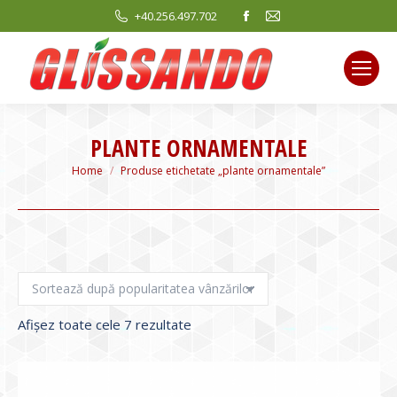
Facebook
Mail
+40.256.497.702
page
page
opens
opens
in
in
new
new
window
window
PLANTE ORNAMENTALE
You are here:
Home
Produse etichetate „plante ornamentale”
Sortat
Afișez toate cele 7 rezultate
după
evaluarea
medie