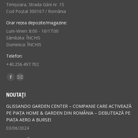
Timișoara, Strada Gării nr. 15
Cod Poștal 300167 / România
Orar rețea depozite/magazine:
Luni-Vineri: 8:00 - 16/17:00
Sâmbăta: ÎNCHIS
Duminica: ÎNCHIS
Telefon:
+40.256.497.702
Find us on:
Facebook
Mail
page
page
NOUTAȚI
opens
opens
in
in
GLISSANDO GARDEN CENTER – COMPANIE CARE ACTIVEAZĂ
new
new
PE PIAȚA HOME & GARDEN DIN ROMÂNIA – DEBUTEAZĂ PE
PIAȚA AERO A BURSEI
window
window
03/06/2024