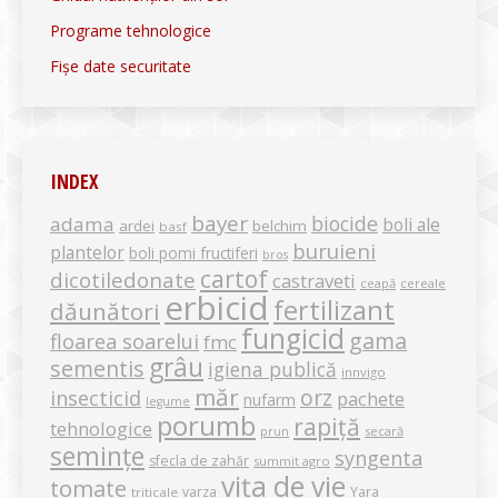
Programe tehnologice
Fișe date securitate
INDEX
bayer
biocide
adama
boli ale
ardei
belchim
basf
buruieni
plantelor
boli pomi fructiferi
bros
cartof
dicotiledonate
castraveti
ceapă
cereale
erbicid
fertilizant
dăunători
fungicid
gama
floarea soarelui
fmc
grâu
sementis
igiena publică
innvigo
măr
orz
insecticid
pachete
nufarm
legume
porumb
rapiță
tehnologice
secară
prun
semințe
syngenta
sfecla de zahăr
summit agro
vița de vie
tomate
varza
Yara
triticale