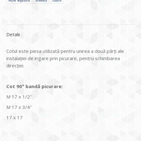
mufe legătură
robineți
tuburi
Detalii
Cotul este piesa utilizată pentru unirea a două părți ale
instalației de irigare prin picurare, pentru schimbarea
direcției.
Cot 90° bandă picurare:
M 17 x 1/2″
M 17 x 3/4″
17 x 17