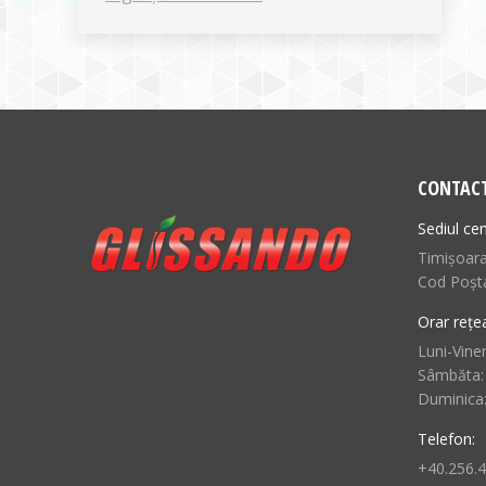
CONTAC
Sediul cen
Timișoara,
Cod Poșt
Orar rețe
Luni-Viner
Sâmbăta:
Duminica
Telefon:
+40.256.