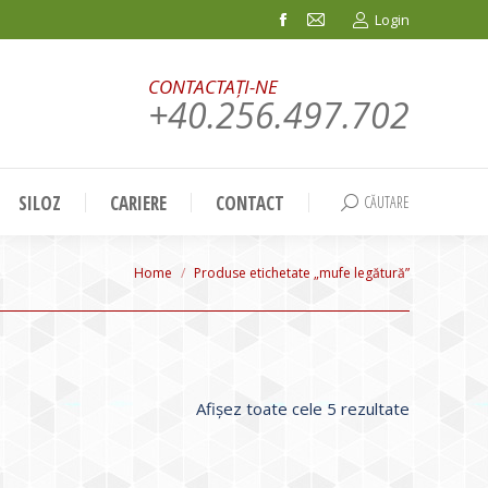
Login
Facebook
Mail
page
page
CONTACTAȚI-NE
opens
opens
+40.256.497.702
in
in
new
new
window
window
SILOZ
CARIERE
CONTACT
CĂUTARE
Search:
You are here:
Home
Produse etichetate „mufe legătură”
Sortat
Afișez toate cele 5 rezultate
după
evaluarea
medie