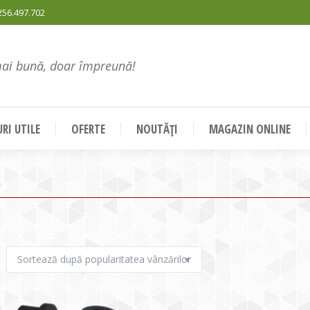
256.497.702
mai bună, doar împreună!
RI UTILE
OFERTE
NOUTĂȚI
MAGAZIN ONLINE