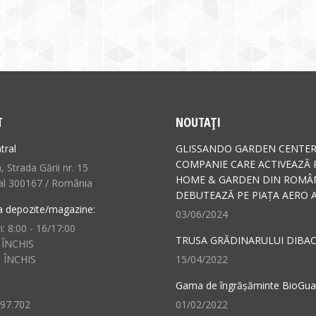
T
NOUTAȚI
tral
GLISSANDO GARDEN CENTER
COMPANIE CARE ACTIVEAZĂ 
 Strada Gării nr. 15
HOME & GARDEN DIN ROMÂN
al 300167 / România
DEBUTEAZĂ PE PIAȚA AERO A
a depozite/magazine:
03/06/2024
i: 8:00 - 16/17:00
TRUSA GRĂDINARULUI DIBAC
 ÎNCHIS
: ÎNCHIS
15/04/2022
Gama de îngrășăminte BioGu
497.702
01/02/2022