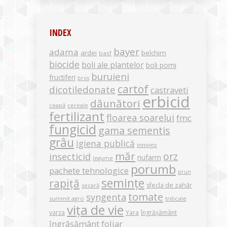
INDEX
bayer
adama
ardei
belchim
basf
biocide
boli ale plantelor
boli pomi
buruieni
fructiferi
bros
cartof
dicotiledonate
castraveti
erbicid
dăunători
ceapă
cereale
fertilizant
floarea soarelui
fmc
fungicid
gama sementis
grâu
igiena publică
innvigo
măr
orz
insecticid
nufarm
legume
porumb
pachete tehnologice
prun
semințe
rapiță
sfecla de zahăr
secară
tomate
syngenta
summit agro
triticale
vița de vie
varza
Yara
îngrășământ
îngrășământ foliar