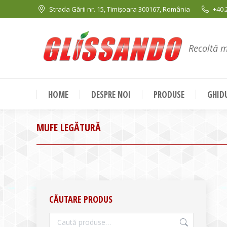
Strada Gării nr. 15, Timișoara 300167, România
+40.
Recoltă 
HOME
DESPRE NOI
PRODUSE
GHIDU
MUFE LEGĂTURĂ
CĂUTARE PRODUS