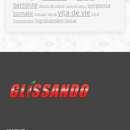
semințe
syngenta
sfecla de zahăr
summit agro
vița de vie
tomate
varza
Yara
triticale
îngrășământ foliar
îngrășământ