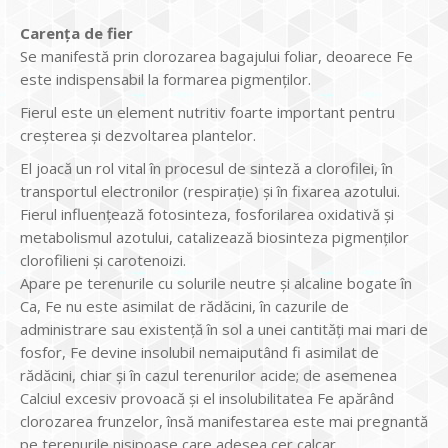
Carența de fier
Se manifestă prin clorozarea bagajului foliar, deoarece Fe
este indispensabil la formarea pigmenţilor.
Fierul este un element nutritiv foarte important pentru
creșterea și dezvoltarea plantelor.
El joacă un rol vital în procesul de sinteză a clorofilei, în
transportul electronilor (respirație) și în fixarea azotului.
Fierul influențează fotosinteza, fosforilarea oxidativă și
metabolismul azotului, catalizează biosinteza pigmenților
clorofilieni și carotenoizi.
Apare pe terenurile cu solurile neutre şi alcaline bogate în
Ca, Fe nu este asimilat de rădăcini, în cazurile de
administrare sau existenţă în sol a unei cantităţi mai mari de
fosfor, Fe devine insolubil nemaiputând fi asimilat de
rădăcini, chiar şi în cazul terenurilor acide; de asemenea
Calciul excesiv provoacă şi el insolubilitatea Fe apărând
clorozarea frunzelor, însă manifestarea este mai pregnantă
pe terenurile nisipoase care adesea cer calcar.