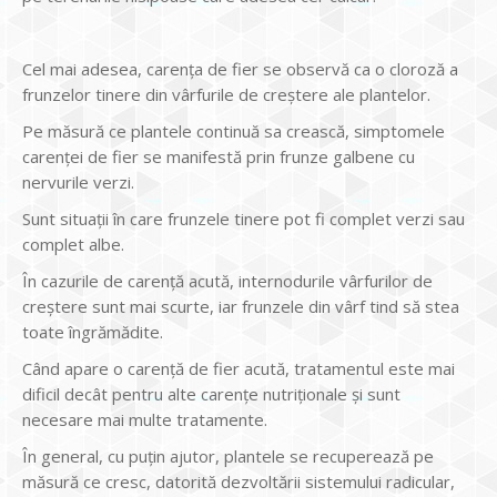
Cel mai adesea, carența de fier se observă ca o cloroză a
frunzelor tinere din vârfurile de creștere ale plantelor.
Pe măsură ce plantele continuă sa crească, simptomele
carenței de fier se manifestă prin frunze galbene cu
nervurile verzi.
Sunt situații în care frunzele tinere pot fi complet verzi sau
complet albe.
În cazurile de carență acută, internodurile vârfurilor de
creștere sunt mai scurte, iar frunzele din vârf tind să stea
toate îngrămădite.
Când apare o carență de fier acută, tratamentul este mai
dificil decât pentru alte carențe nutriționale și sunt
necesare mai multe tratamente.
În general, cu puțin ajutor, plantele se recuperează pe
măsură ce cresc, datorită dezvoltării sistemului radicular,