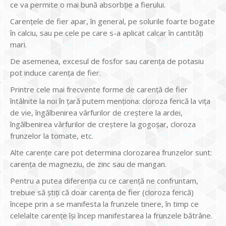
ce va permite o mai bună absorbție a fierului.
Carențele de fier apar, în general, pe solurile foarte bogate
în calciu, sau pe cele pe care s-a aplicat calcar în cantități
mari.
De asemenea, excesul de fosfor sau carența de potasiu
pot induce carența de fier.
Printre cele mai frecvente forme de carență de fier
întâlnite la noi în țară putem menționa: cloroza ferică la vița
de vie, îngălbenirea vârfurilor de creștere la ardei,
îngălbenirea vârfurilor de creștere la gogoșar, cloroza
frunzelor la tomate, etc.
Alte carențe care pot determina clorozarea frunzelor sunt:
carența de magneziu, de zinc sau de mangan.
Pentru a putea diferenția cu ce carență ne confruntam,
trebuie să știți că doar carența de fier (cloroza ferică)
începe prin a se manifesta la frunzele tinere, în timp ce
celelalte carențe își încep manifestarea la frunzele bătrâne.