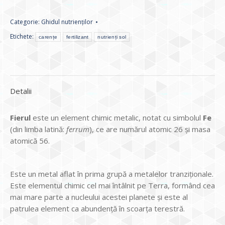
Categorie:
Ghidul nutrienților
Etichete:
carențe
fertilizant
nutrienți sol
Detalii
Fierul
este un element chimic metalic, notat cu simbolul
Fe
(din limba latină:
ferrum
), ce are numărul atomic 26 și masa
atomică 56.
Este un metal aflat în prima grupă a metalelor tranziționale.
Este elementul chimic cel mai întâlnit pe Terra, formând cea
mai mare parte a nucleului acestei planete și este al
patrulea element ca abundență în scoarța terestră.