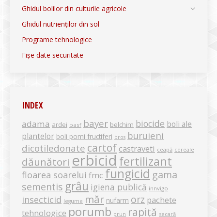
Ghidul bolilor din culturile agricole
Ghidul nutrienților din sol
Programe tehnologice
Fișe date securitate
INDEX
bayer
biocide
adama
boli ale
ardei
belchim
basf
buruieni
plantelor
boli pomi fructiferi
bros
cartof
dicotiledonate
castraveti
ceapă
cereale
erbicid
fertilizant
dăunători
fungicid
gama
floarea soarelui
fmc
grâu
sementis
igiena publică
innvigo
măr
orz
insecticid
pachete
nufarm
legume
porumb
rapiță
tehnologice
secară
prun