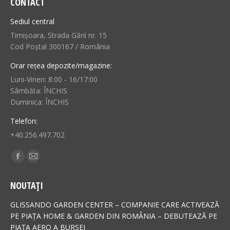
CONTACT
Sediul central
Timișoara, Strada Gării nr. 15
Cod Poștal 300167 / România
Orar rețea depozite/magazine:
Luni-Vineri: 8:00 - 16/17:00
Sâmbăta: ÎNCHIS
Duminica: ÎNCHIS
Telefon:
+40.256.497.702
Find us on:
Facebook
Mail
page
page
NOUTAȚI
opens
opens
in
in
GLISSANDO GARDEN CENTER – COMPANIE CARE ACTIVEAZĂ
new
new
PE PIAȚA HOME & GARDEN DIN ROMÂNIA – DEBUTEAZĂ PE
PIAȚA AERO A BURSEI
window
window