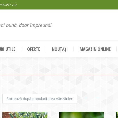
256.497.702
mai bună, doar împreună!
RI UTILE
OFERTE
NOUTĂȚI
MAGAZIN ONLINE