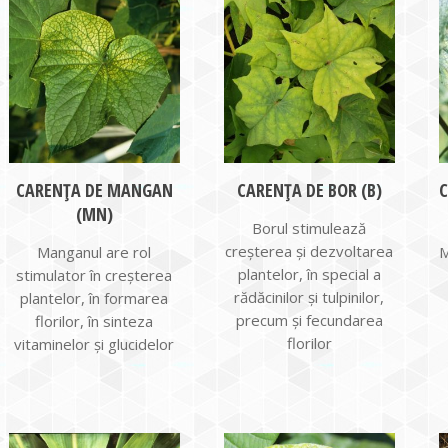
CARENȚA DE MANGAN
CARENȚA DE BOR (B)
(MN)
Borul stimulează
creşterea şi dezvoltarea
Manganul are rol
M
plantelor, în special a
stimulator în creşterea
rădăcinilor şi tulpinilor,
plantelor, în formarea
precum şi fecundarea
florilor, în sinteza
florilor
vitaminelor şi glucidelor