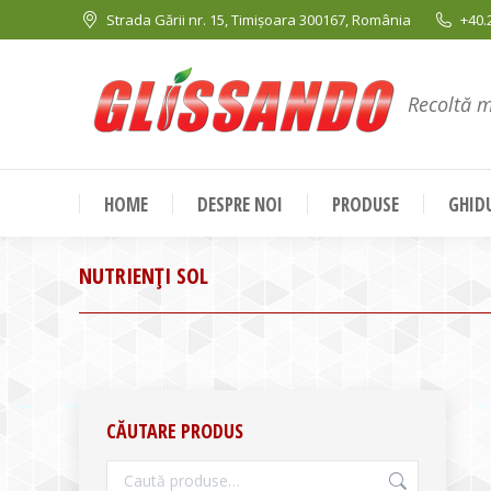
Strada Gării nr. 15, Timișoara 300167, România
+40.
Recoltă 
HOME
DESPRE NOI
PRODUSE
GHIDU
NUTRIENȚI SOL
CĂUTARE PRODUS