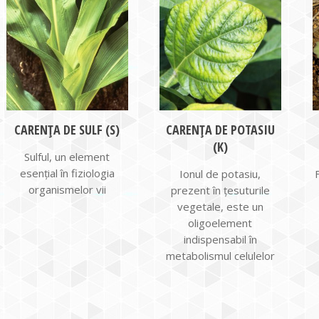
CARENȚA DE SULF (S)
CARENȚA DE POTASIU
(K)
Sulful, un element
esențial în fiziologia
Ionul de potasiu,
organismelor vii
prezent în țesuturile
vegetale, este un
oligoelement
indispensabil în
metabolismul celulelor