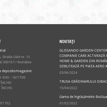
T
NOUTAȚI
tral
GLISSANDO GARDEN CENTER
COMPANIE CARE ACTIVEAZĂ 
 Strada Gării nr. 15
HOME & GARDEN DIN ROMÂN
al 300167 / România
DEBUTEAZĂ PE PIAȚA AERO A
a depozite/magazine:
03/06/2024
i: 8:00 - 16/17:00
TRUSA GRĂDINARULUI DIBAC
 ÎNCHIS
: ÎNCHIS
15/04/2022
Gama de îngrășăminte BioGu
497.702
01/02/2022