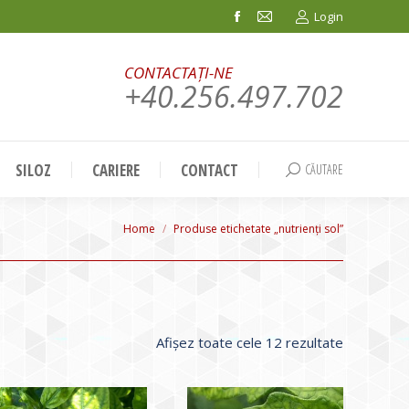
Login
Facebook
Mail
page
page
CONTACTAȚI-NE
opens
opens
+40.256.497.702
in
in
new
new
window
window
SILOZ
CARIERE
CONTACT
CĂUTARE
Search:
You are here:
Home
Produse etichetate „nutrienți sol”
Sortat
Afișez toate cele 12 rezultate
după
evaluarea
medie