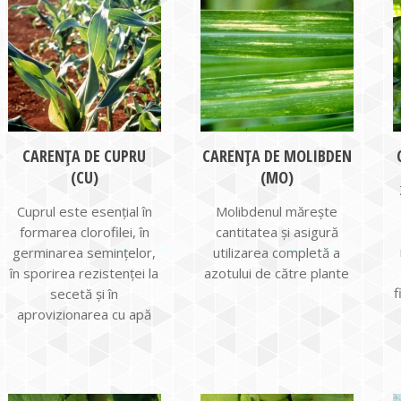
CARENȚA DE CUPRU
CARENȚA DE MOLIBDEN
(CU)
(MO)
Cuprul este esenţial în
Molibdenul măreşte
formarea clorofilei, în
cantitatea şi asigură
germinarea seminţelor,
utilizarea completă a
în sporirea rezistenţei la
azotului de către plante
f
secetă şi în
aprovizionarea cu apă