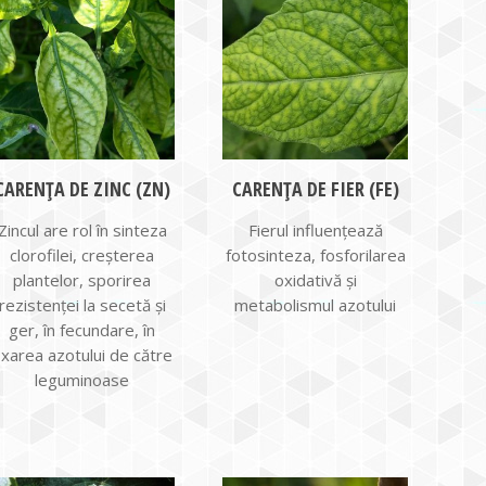
CARENȚA DE ZINC (ZN)
CARENȚA DE FIER (FE)
Zincul are rol în sinteza
Fierul influențează
clorofilei, creşterea
fotosinteza, fosforilarea
plantelor, sporirea
oxidativă și
rezistenţei la secetă şi
metabolismul azotului
ger, în fecundare, în
ixarea azotului de către
leguminoase