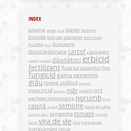
INDEX
bayer
adama
ardei
belchim
basf
biocide
boli ale plantelor
boli pomi
buruieni
fructiferi
bros
cartof
dicotiledonate
castraveti
erbicid
dăunători
ceapă
cereale
fertilizant
floarea soarelui
fmc
fungicid
gama sementis
grâu
igiena publică
innvigo
măr
orz
insecticid
nufarm
legume
porumb
pachete tehnologice
prun
semințe
rapiță
sfecla de zahăr
secară
tomate
syngenta
summit agro
triticale
vița de vie
varza
Yara
îngrășământ
îngrășământ foliar