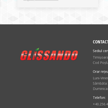
CONTAC
Sediul cen
Timișoara,
Cod Poșt
Orar rețe
Luni-Viner
Sâmbăta:
Duminica
Telefon:
+40.256.