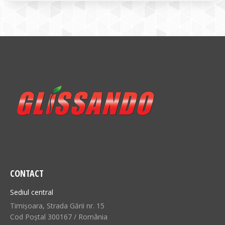
CONTACT
Sediul central
Timișoara, Strada Gării nr. 15
Cod Poștal 300167 / România