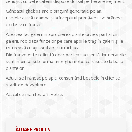
cenuşiu, cu pete cafenii dispuse dorsal pe fiecare segment.
Gândacul ghebos are o singură generaţie pe an.
Larvele atacă toamna şi la începutul primăverii. Se hrănesc
exclusiv cu frunze.
Acestea fac galerii în apropierea plantelor, ies parţial din
galerii, rod baza funzelor pe care apoi le trag în galerii şi le
triturează cu ajutorul aparatului bucal.
Din frunze este reţinută doar partea suculentă, iar nervurile
sunt împinse sub forma unor ghemotoace răsucite la baza
plantelor.
Adulţii se hrănesc pe spic, consumând boabele în diferite
stadii de dezvoltare.
Atacul se manifestă în vetre.
CĂUTARE PRODUS