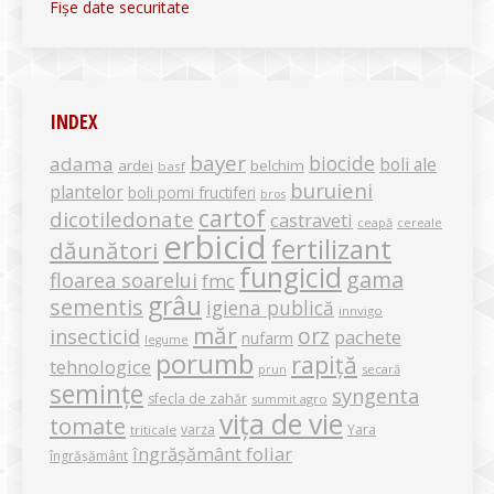
Fișe date securitate
INDEX
bayer
biocide
adama
boli ale
ardei
belchim
basf
buruieni
plantelor
boli pomi fructiferi
bros
cartof
dicotiledonate
castraveti
ceapă
cereale
erbicid
fertilizant
dăunători
fungicid
gama
floarea soarelui
fmc
grâu
sementis
igiena publică
innvigo
măr
orz
insecticid
pachete
nufarm
legume
porumb
rapiță
tehnologice
secară
prun
semințe
syngenta
sfecla de zahăr
summit agro
vița de vie
tomate
varza
Yara
triticale
îngrășământ foliar
îngrășământ