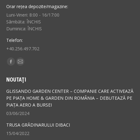
Orar rețea depozite/magazine:
Luni-Vineri: 8:00 - 16/17:00
Sâmbăta: ÎNCHIS
Duminica: ÎNCHIS
Telefon:
+40.256.497.702
Find us on:
Facebook
Mail
page
page
NOUTAȚI
opens
opens
in
in
GLISSANDO GARDEN CENTER – COMPANIE CARE ACTIVEAZĂ
new
new
PE PIAȚA HOME & GARDEN DIN ROMÂNIA – DEBUTEAZĂ PE
PIAȚA AERO A BURSEI
window
window
03/06/2024
TRUSA GRĂDINARULUI DIBACI
15/04/2022