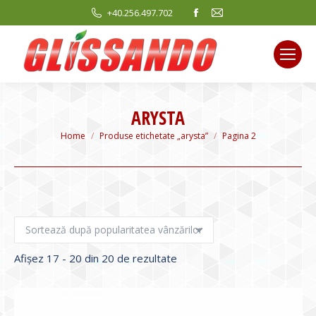
Facebook
Mail
+40.256.497.702
page
page
opens
opens
in
in
new
new
window
window
ARYSTA
You are here:
Home
Produse etichetate „arysta”
Pagina 2
Sortat
Afișez 17 - 20 din 20 de rezultate
după
evaluarea
medie