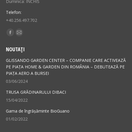
Duminica: ÎNCHIS
Telefon:
+40.256.497.702
Find us on:
Facebook
Mail
page
page
NOUTAȚI
opens
opens
in
in
GLISSANDO GARDEN CENTER – COMPANIE CARE ACTIVEAZĂ
new
new
PE PIAȚA HOME & GARDEN DIN ROMÂNIA – DEBUTEAZĂ PE
PIAȚA AERO A BURSEI
window
window
03/06/2024
TRUSA GRĂDINARULUI DIBACI
15/04/2022
Gama de îngrășăminte BioGuano
01/02/2022