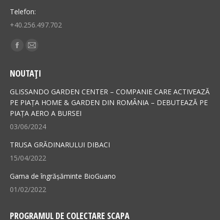
Telefon:
+40.256.497.702
Find us on:
Facebook
Mail
page
page
NOUTAȚI
opens
opens
in
in
GLISSANDO GARDEN CENTER – COMPANIE CARE ACTIVEAZĂ
new
new
PE PIAȚA HOME & GARDEN DIN ROMÂNIA – DEBUTEAZĂ PE
PIAȚA AERO A BURSEI
window
window
03/06/2024
TRUSA GRĂDINARULUI DIBACI
15/04/2022
Gama de îngrășăminte BioGuano
01/02/2022
PROGRAMUL DE COLECTARE SCAPA