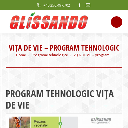
Facebook
Mail
+40.256.497.702
page
page
opens
opens
in
in
new
new
window
window
VIȚA DE VIE – PROGRAM TEHNOLOGIC
You are here:
Home
Programe tehnologice
VIȚA DE VIE – program…
PROGRAM TEHNOLOGIC VIȚA
DE VIE