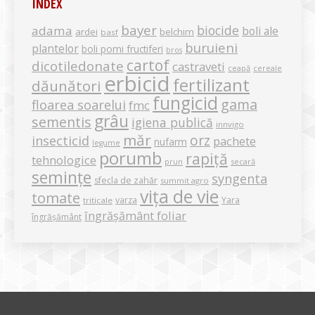
INDEX
bayer
biocide
adama
boli ale
ardei
belchim
basf
buruieni
plantelor
boli pomi fructiferi
bros
cartof
dicotiledonate
castraveti
ceapă
cereale
erbicid
fertilizant
dăunători
fungicid
gama
floarea soarelui
fmc
grâu
sementis
igiena publică
innvigo
măr
orz
insecticid
pachete
nufarm
legume
porumb
rapiță
tehnologice
secară
prun
semințe
syngenta
sfecla de zahăr
summit agro
vița de vie
tomate
varza
Yara
triticale
îngrășământ foliar
îngrășământ