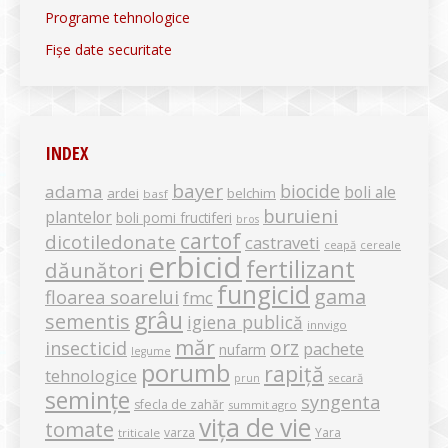
Programe tehnologice
Fișe date securitate
INDEX
bayer
biocide
adama
boli ale
ardei
belchim
basf
buruieni
plantelor
boli pomi fructiferi
bros
cartof
dicotiledonate
castraveti
ceapă
cereale
erbicid
fertilizant
dăunători
fungicid
gama
floarea soarelui
fmc
grâu
sementis
igiena publică
innvigo
măr
orz
insecticid
pachete
nufarm
legume
porumb
rapiță
tehnologice
secară
prun
semințe
syngenta
sfecla de zahăr
summit agro
vița de vie
tomate
varza
Yara
triticale