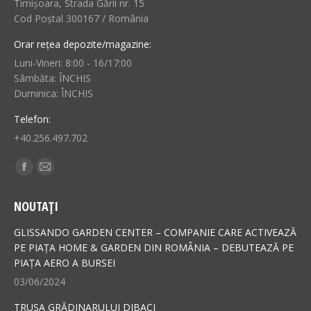
Timișoara, Strada Gării nr. 15
Cod Poștal 300167 / România
Orar rețea depozite/magazine:
Luni-Vineri: 8:00 - 16/17:00
Sâmbăta: ÎNCHIS
Duminica: ÎNCHIS
Telefon:
+40.256.497.702
Find us on:
Facebook
Mail
page
page
NOUTAȚI
opens
opens
in
in
GLISSANDO GARDEN CENTER – COMPANIE CARE ACTIVEAZĂ
new
new
PE PIAȚA HOME & GARDEN DIN ROMÂNIA – DEBUTEAZĂ PE
PIAȚA AERO A BURSEI
window
window
03/06/2024
TRUSA GRĂDINARULUI DIBACI