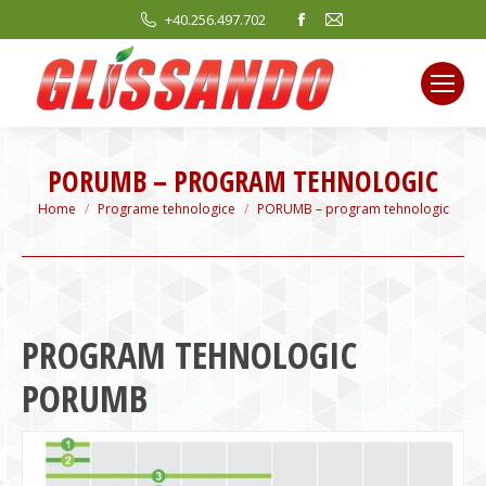
Facebook
Mail
+40.256.497.702
page
page
opens
opens
in
in
new
new
window
window
PORUMB – PROGRAM TEHNOLOGIC
You are here:
Home
Programe tehnologice
PORUMB – program tehnologic
PROGRAM TEHNOLOGIC
PORUMB