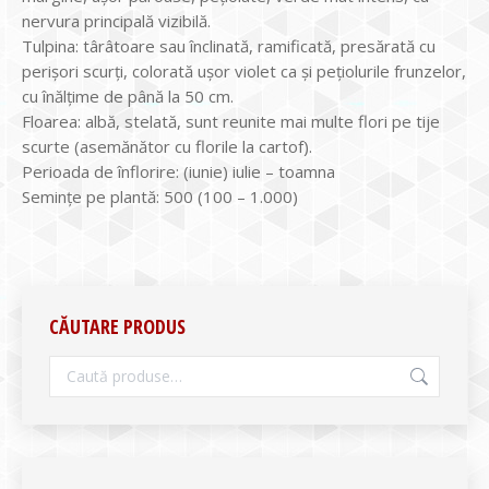
nervura principală vizibilă.
Tulpina: târâtoare sau înclinată, ramificată, presărată cu
perişori scurţi, colorată uşor violet ca şi pețiolurile frunzelor,
cu înălţime de până la 50 cm.
Floarea: albă, stelată, sunt reunite mai multe flori pe tije
scurte (asemănător cu florile la cartof).
Perioada de înflorire: (iunie) iulie – toamna
Seminţe pe plantă: 500 (100 – 1.000)
CĂUTARE PRODUS