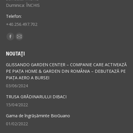
Duminica: ÎNCHIS
Telefon:
+40.256.497.702
Find us on:
Facebook
Mail
page
page
NOUTAȚI
opens
opens
in
in
GLISSANDO GARDEN CENTER – COMPANIE CARE ACTIVEAZĂ
new
new
PE PIAȚA HOME & GARDEN DIN ROMÂNIA – DEBUTEAZĂ PE
PIAȚA AERO A BURSEI
window
window
03/06/2024
TRUSA GRĂDINARULUI DIBACI
15/04/2022
Gama de îngrășăminte BioGuano
01/02/2022