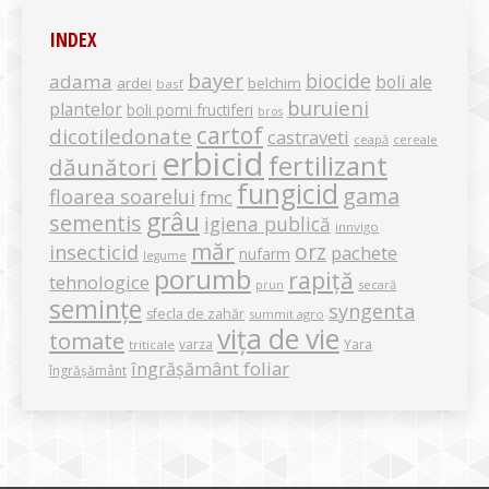
INDEX
bayer
biocide
adama
boli ale
ardei
belchim
basf
buruieni
plantelor
boli pomi fructiferi
bros
cartof
dicotiledonate
castraveti
ceapă
cereale
erbicid
fertilizant
dăunători
fungicid
gama
floarea soarelui
fmc
grâu
sementis
igiena publică
innvigo
măr
orz
insecticid
pachete
nufarm
legume
porumb
rapiță
tehnologice
secară
prun
semințe
syngenta
sfecla de zahăr
summit agro
vița de vie
tomate
varza
Yara
triticale
îngrășământ foliar
îngrășământ