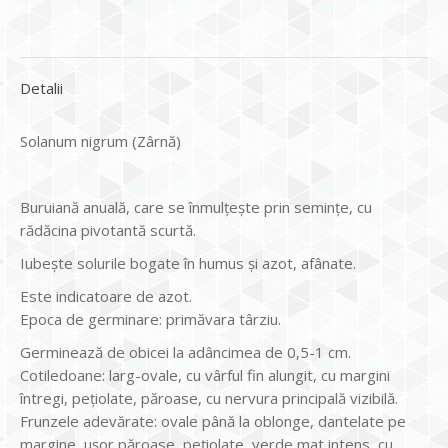
Detalii
Solanum nigrum (Zârnă)
Buruiană anuală, care se înmulţeşte prin seminţe, cu
rădăcina pivotantă scurtă.
Iubeşte solurile bogate în humus şi azot, afânate.
Este indicatoare de azot.
Epoca de germinare: primăvara târziu.
Germinează de obicei la adâncimea de 0,5-1 cm.
Cotiledoane: larg-ovale, cu vârful fin alungit, cu margini
întregi, pețiolate, păroase, cu nervura principală vizibilă.
Frunzele adevărate: ovale până la oblonge, dantelate pe
margine, uşor păroase, pețiolate, verde mat intens, cu