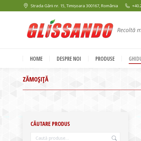
Strada Gării nr. 15, Timișoara 300167, România
+40.
Recoltă 
HOME
DESPRE NOI
PRODUSE
GHIDU
ZĂMOŞIŢĂ
CĂUTARE PRODUS