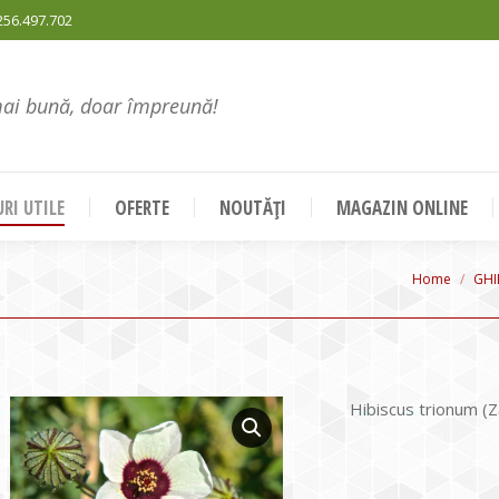
256.497.702
mai bună, doar împreună!
RI UTILE
OFERTE
NOUTĂȚI
MAGAZIN ONLINE
You are her
Home
GHI
Hibiscus trionum (Z