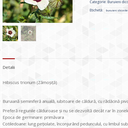
Categorie:
Buruieni dic
Etichetă:
buruieni dicoti
Detalii
Hibiscus trionum (Zămoşiţă)
Buruiană seminiferă anuală, iubitoare de căldură, cu rădăcină piv
Preferă regiunile călduroase şi nu se dezvoltă decât rar în zone
Epoca de germinare: primăvara
Cotiledoane: lung pețiolate, înconjurând pedunculul, cu limbul su