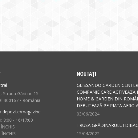
T
NOUTAȚI
tral
GLISSANDO GARDEN CENTER
COMPANIE CARE ACTIVEAZĂ 
 Strada Gării nr. 15
HOME & GARDEN DIN ROMÂN
al 300167 / România
DEBUTEAZĂ PE PIAȚA AERO A
a depozite/magazine:
03/06/2024
i: 8:00 - 16/17:00
TRUSA GRĂDINARULUI DIBAC
 ÎNCHIS
: ÎNCHIS
15/04/2022