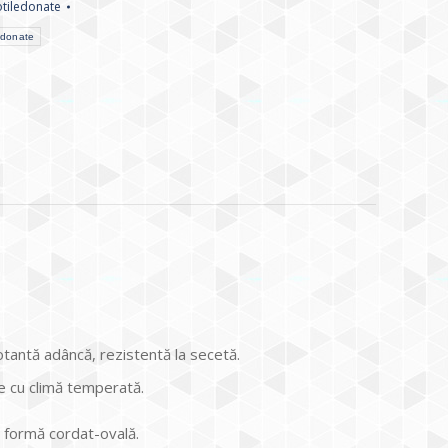
otiledonate
ledonate
otantă adâncă, rezistentă la secetă.
le cu climă temperată.
b formă cordat-ovală.