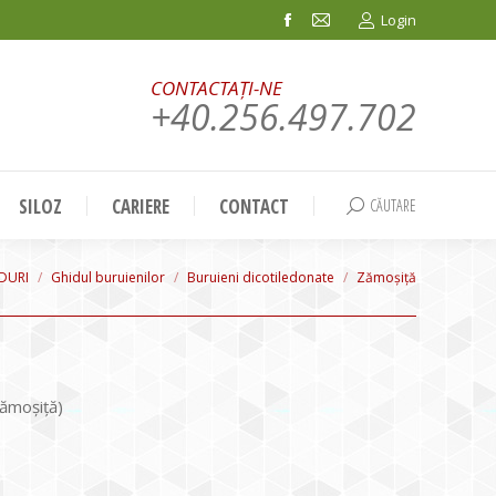
Login
Facebook
Mail
page
page
CONTACTAȚI-NE
opens
opens
+40.256.497.702
in
in
new
new
window
window
SILOZ
CARIERE
CONTACT
CĂUTARE
Search:
e:
DURI
Ghidul buruienilor
Buruieni dicotiledonate
Zămoşiţă
ămoşiţă)