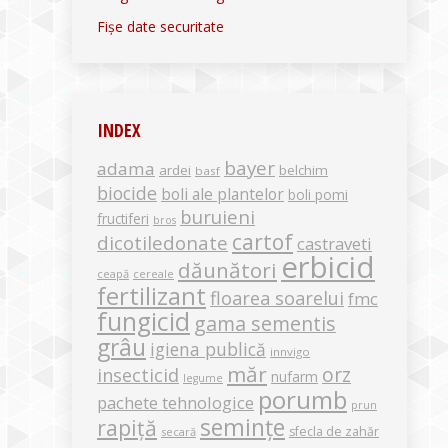
Fișe date securitate
INDEX
bayer
adama
ardei
belchim
basf
biocide
boli ale plantelor
boli pomi
buruieni
fructiferi
bros
cartof
dicotiledonate
castraveti
erbicid
dăunători
ceapă
cereale
fertilizant
floarea soarelui
fmc
fungicid
gama sementis
grâu
igiena publică
innvigo
măr
orz
insecticid
nufarm
legume
porumb
pachete tehnologice
prun
semințe
rapiță
sfecla de zahăr
secară