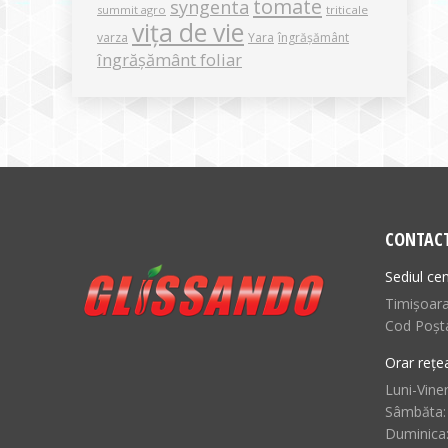
tomate
syngenta
summit agro
triticale
vița de vie
varza
Yara
îngrășământ
îngrășământ foliar
CONTAC
Sediul cen
Timișoara,
Cod Poșt
Orar rețe
Luni-Viner
Sâmbăta:
Duminica