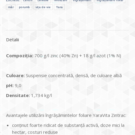
cartofi
cereale
fertilizant
îngrășământ
îngrășământ foliar
măr
porumb
vița de vie
Yara
Detalii
Compoziţia:
700 g/l zinc (40% Zn) + 18 g/l azot (1% N)
Culoare:
Suspensie concentrată, densă, de culoare albă
pH:
9,0
Densitate:
1,734 kg/l
Avantajele utilizării îngrăşămintelor foliare YaraVita Zintrac:
conţinut foarte ridicat de substanţă activă, doze mici la
hectar, costuri reduse