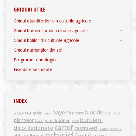
GHIDURI UTILE
Ghidul dăunătorilor din culturile agricole
Ghidul buruienilor din culturile agricole
Ghidul bolilor din culturile agricole
Ghidul nutrienților din sol
Programe tehnologice
Fișe date securitate
INDEX
bayer
biocide
adama
boli ale
ardei
belchim
basf
buruieni
plantelor
boli pomi fructiferi
bros
cartof
dicotiledonate
castraveti
ceapă
cereale
erbicid