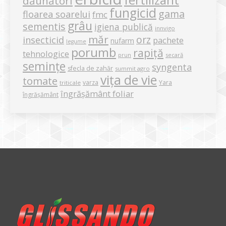
fertilizant
dăunători
fungicid
gama
floarea soarelui
fmc
grâu
sementis
igiena publică
innvigo
măr
orz
insecticid
pachete
nufarm
legume
porumb
rapiță
tehnologice
secară
prun
semințe
syngenta
sfecla de zahăr
summit agro
vița de vie
tomate
varza
Yara
triticale
îngrășământ foliar
îngrășământ