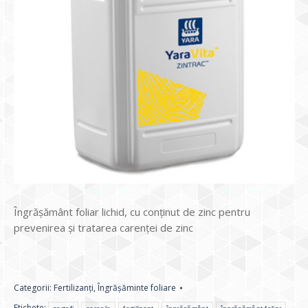
Îngrăşământ foliar lichid, cu conţinut de zinc pentru
prevenirea şi tratarea carenţei de zinc
Categorii:
Fertilizanți
,
Îngrășăminte foliare
Etichete: