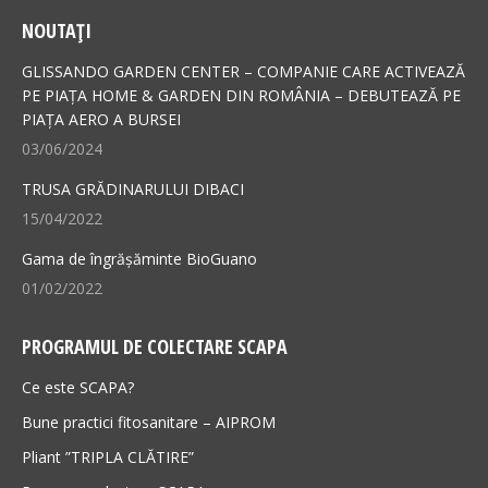
page
page
NOUTAȚI
opens
opens
in
in
GLISSANDO GARDEN CENTER – COMPANIE CARE ACTIVEAZĂ
new
new
PE PIAȚA HOME & GARDEN DIN ROMÂNIA – DEBUTEAZĂ PE
PIAȚA AERO A BURSEI
window
window
03/06/2024
TRUSA GRĂDINARULUI DIBACI
15/04/2022
Gama de îngrășăminte BioGuano
01/02/2022
PROGRAMUL DE COLECTARE SCAPA
Ce este SCAPA?
Bune practici fitosanitare – AIPROM
Pliant ”TRIPLA CLĂTIRE”