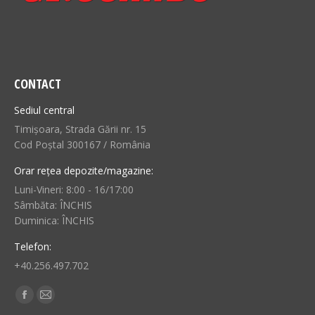
CONTACT
Sediul central
Timișoara, Strada Gării nr. 15
Cod Poștal 300167 / România
Orar rețea depozite/magazine:
Luni-Vineri: 8:00 - 16/17:00
Sâmbăta: ÎNCHIS
Duminica: ÎNCHIS
Telefon:
+40.256.497.702
Find us on:
Facebook
Mail