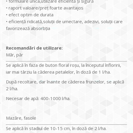
• formulare unica,utilizare eficientă şi sigură
• raport valoare/preţ foarte avantajos
• efect optim de durata
• eficienţă ridicată,soluţii de umectare, adezivi, soluţii care
favorizează absorbţia
Recomandări de utilizare:
Măr, păr
Se aplică în faza de buton floral roşu, la începutul înfloririi,
iar mai târziu la căderea petalelor, în doză de 1 l/ha.
După recoltare, dar înainte de căderea frunzelor, se aplică
2 l/ha.
Necesar de apă: 400-1000 l/ha.
Mazăre, fasole
Se aplică în stadiul de 10-15 cm, în doză de 2 l/ha.