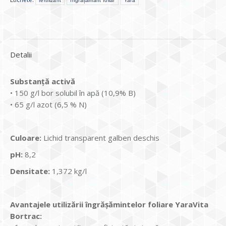
fertilizant
îngrășământ foliar
Yara
Detalii
Substanţă activă
• 150 g/l bor solubil în apă (10,9% B)
• 65 g/l azot (6,5 % N)
Culoare:
Lichid transparent galben deschis
pH:
8,2
Densitate:
1,372 kg/l
Avantajele utilizării îngrăşămintelor foliare YaraVita
Bortrac: