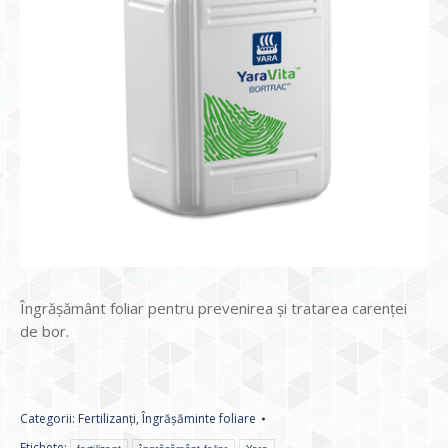
Îngrăşământ foliar pentru prevenirea şi tratarea carenţei
de bor.
Categorii:
Fertilizanți
,
Îngrășăminte foliare
Etichete: