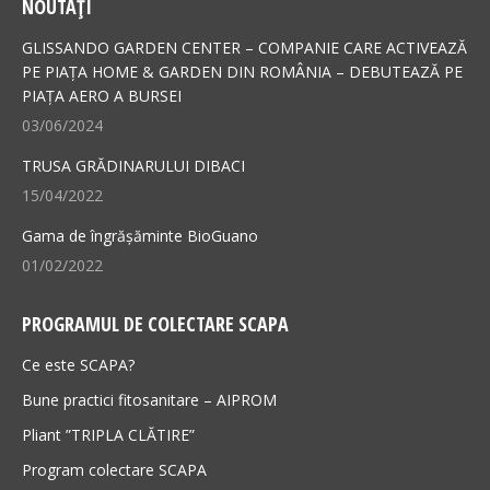
NOUTAȚI
opens
opens
in
in
GLISSANDO GARDEN CENTER – COMPANIE CARE ACTIVEAZĂ
new
new
PE PIAȚA HOME & GARDEN DIN ROMÂNIA – DEBUTEAZĂ PE
PIAȚA AERO A BURSEI
window
window
03/06/2024
TRUSA GRĂDINARULUI DIBACI
15/04/2022
Gama de îngrășăminte BioGuano
01/02/2022
PROGRAMUL DE COLECTARE SCAPA
Ce este SCAPA?
Bune practici fitosanitare – AIPROM
Pliant ”TRIPLA CLĂTIRE”
Program colectare SCAPA