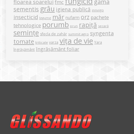
fungicid
gama
floarea soarelui
fmc
grâu
sementis
igiena publică
innvigo
măr
orz
insecticid
pachete
nufarm
legume
porumb
rapiță
tehnologice
secară
prun
semințe
syngenta
sfecla de zahăr
summit agro
vița de vie
tomate
varza
Yara
triticale
îngrășământ foliar
îngrășământ