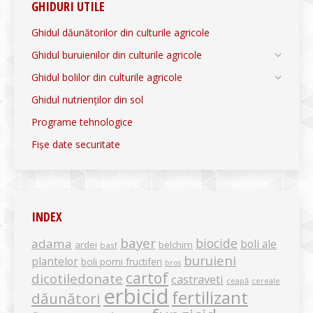
GHIDURI UTILE
Ghidul dăunătorilor din culturile agricole
Ghidul buruienilor din culturile agricole
Ghidul bolilor din culturile agricole
Ghidul nutrienților din sol
Programe tehnologice
Fișe date securitate
INDEX
bayer
biocide
adama
boli ale
ardei
belchim
basf
buruieni
plantelor
boli pomi fructiferi
bros
cartof
dicotiledonate
castraveti
ceapă
cereale
erbicid
fertilizant
dăunători