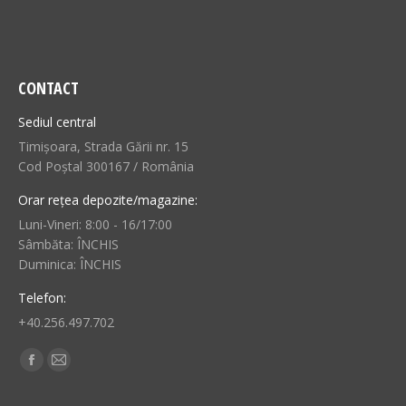
CONTACT
Sediul central
Timișoara, Strada Gării nr. 15
Cod Poștal 300167 / România
Orar rețea depozite/magazine:
Luni-Vineri: 8:00 - 16/17:00
Sâmbăta: ÎNCHIS
Duminica: ÎNCHIS
Telefon:
+40.256.497.702
Find us on:
Facebook
Mail
page
page