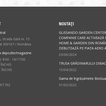
T
NOUTAȚI
tral
GLISSANDO GARDEN CENTER
COMPANIE CARE ACTIVEAZĂ 
 Strada Gării nr. 15
HOME & GARDEN DIN ROMÂN
al 300167 / România
DEBUTEAZĂ PE PIAȚA AERO A
a depozite/magazine:
03/06/2024
i: 8:00 - 16/17:00
TRUSA GRĂDINARULUI DIBAC
 ÎNCHIS
: ÎNCHIS
15/04/2022
Gama de îngrășăminte BioGu
497.702
01/02/2022
n:
ok
il
ge