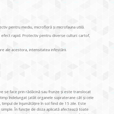
ectiv pentru mediu, microfloră și microfauna utilă.
efect rapid. Protectiv pentru diverse culturi: cartof,
e ale acestora, intensitatea infestării.
ive se face prin rădăcină sau frunze și este translocat
timp îndelungat (atât organele supraterane cât și cele
impul de înjumătăţire în sol fiind de 15 zile. Este
 simple. În funcţie de doza aplicată afectează toate