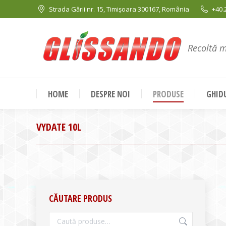
Strada Gării nr. 15, Timișoara 300167, România
+40.
Recoltă 
HOME
DESPRE NOI
PRODUSE
GHIDU
VYDATE 10L
CĂUTARE PRODUS