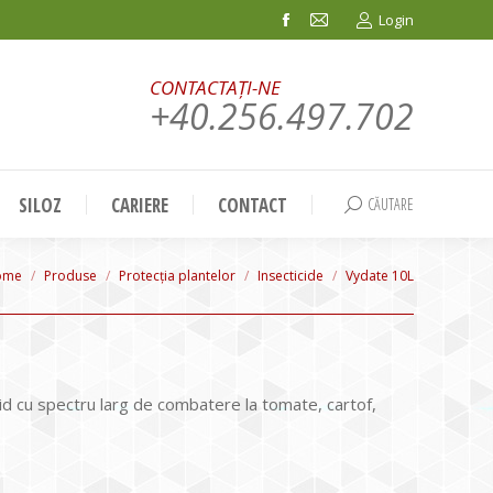
Login
Facebook
Mail
page
page
CONTACTAȚI-NE
opens
opens
+40.256.497.702
in
in
new
new
window
window
SILOZ
CARIERE
CONTACT
CĂUTARE
Search:
u are here:
ome
Produse
Protecția plantelor
Insecticide
Vydate 10L
id cu spectru larg de combatere la tomate, cartof,