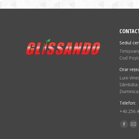
CONTAC
Sediul cen
Timișoara,
Cod Poșt
Orar rețe
Luni-Viner
Sâmbăta:
Duminica
Telefon:
+40.256.
Find us o
Facebo
Ma
page
pa