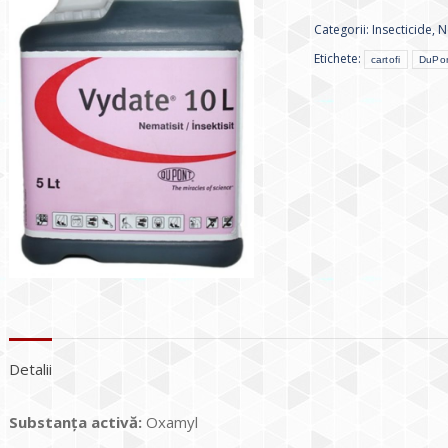
Categorii:
Insecticide
,
N
Etichete:
cartofi
DuPo
Detalii
Substanța activă:
Oxamyl