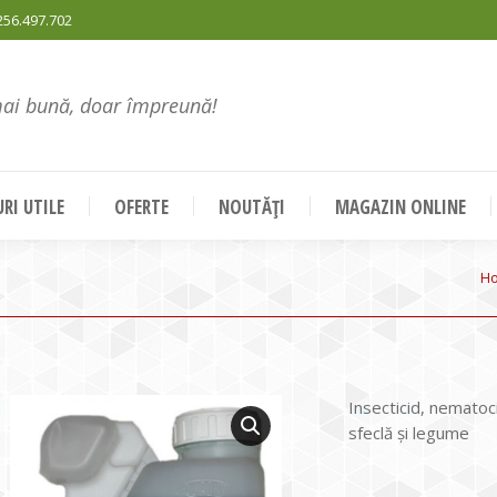
256.497.702
mai bună, doar împreună!
RI UTILE
OFERTE
NOUTĂȚI
MAGAZIN ONLINE
Yo
H
Insecticid, nematoc
sfeclă şi legume