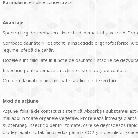
Formulare:
emulsie concentrată
Avantaje
Spectru larg de combatere: insecticid, nematicid și acaricid. Prot
Combate dăunătorii rezistenţi la insecticide organofosforice. Are 
legume, sfeclă de zahăr.
Dozele sunt calculate în funcţie de dăunător, stadiile de dezvoltar
Insecticid pentru tomate cu acţiune sistemică și de contact.
Omoară dăunătorii ţintă în toate stadiile de dezvoltare.
Mod de acţiune
Acţiune: foliară de contact și sistemică. Absorbţia substanţei act
mai apoi în toate organele vegetale. Protejează întreaga plantă 
subterane). Insecticid pentru tomate, care se degradează rapid, t
biodegradabil total, fiind redus până la CO2 și molecule organice