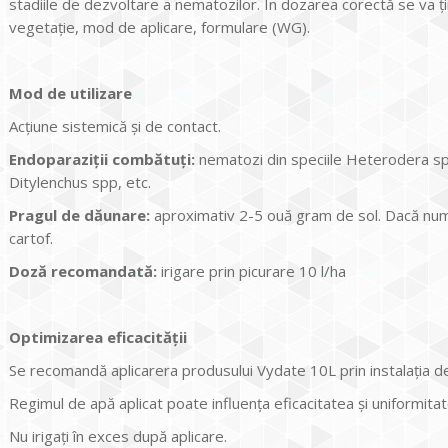
stadiile de dezvoltare a nematozilor. În dozarea corectă se va ţin
vegetaţie, mod de aplicare, formulare (WG).
Mod de utilizare
Acţiune sistemică și de contact.
Endoparaziţii combătuţi:
nematozi din speciile Heterodera s
Ditylenchus spp, etc.
Pragul de dăunare:
aproximativ 2-5 ouă gram de sol. Dacă num
cartof.
Doză recomandată:
irigare prin picurare 10 l/ha
Optimizarea eficacității
Se recomandă aplicarera produsului Vydate 10L prin instalaţia de 
Regimul de apă aplicat poate influenţa eficacitatea și uniformita
Nu irigaţi în exces după aplicare.