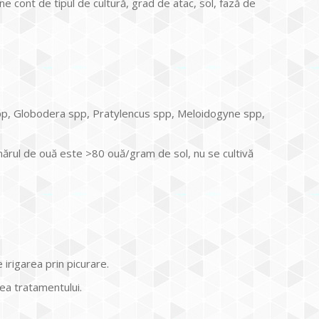
e cont de tipul de cultură, grad de atac, sol, fază de
pp, Globodera spp, Pratylencus spp, Meloidogyne spp,
ărul de ouă este >80 ouă/gram de sol, nu se cultivă
irigarea prin picurare.
tea tratamentului.