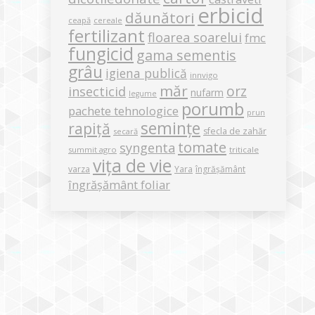
erbicid
dăunători
ceapă
cereale
fertilizant
floarea soarelui
fmc
fungicid
gama sementis
grâu
igiena publică
innvigo
măr
orz
insecticid
nufarm
legume
porumb
pachete tehnologice
prun
semințe
rapiță
sfecla de zahăr
secară
tomate
syngenta
summit agro
triticale
vița de vie
varza
Yara
îngrășământ
îngrășământ foliar