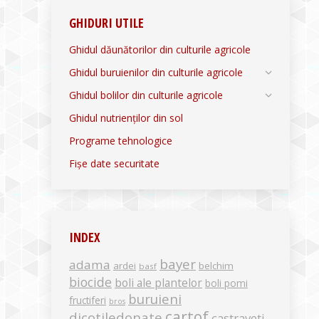
GHIDURI UTILE
Ghidul dăunătorilor din culturile agricole
Ghidul buruienilor din culturile agricole
Ghidul bolilor din culturile agricole
Ghidul nutrienților din sol
Programe tehnologice
Fișe date securitate
INDEX
bayer
adama
ardei
belchim
basf
biocide
boli ale plantelor
boli pomi
buruieni
fructiferi
bros
cartof
dicotiledonate
castraveti