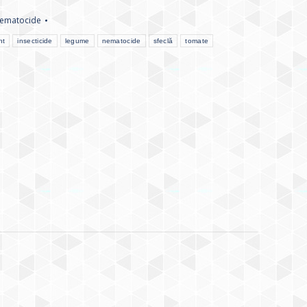
ematocide
nt
insecticide
legume
nematocide
sfeclă
tomate