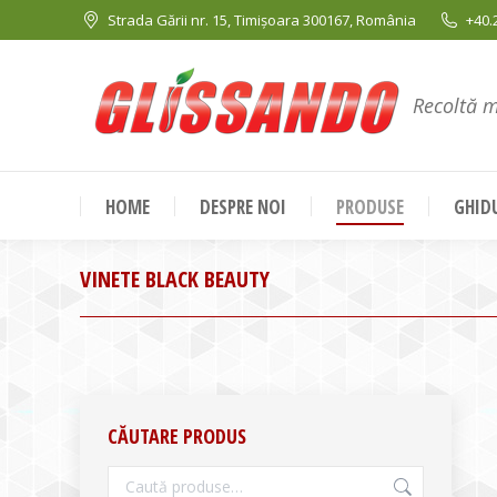
Strada Gării nr. 15, Timișoara 300167, România
+40.
Recoltă 
HOME
DESPRE NOI
PRODUSE
GHIDU
VINETE BLACK BEAUTY
CĂUTARE PRODUS