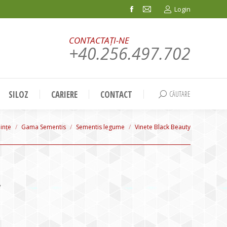
Login
Facebook
Mail
page
page
CONTACTAȚI-NE
opens
opens
+40.256.497.702
in
in
new
new
window
window
SILOZ
CARIERE
CONTACT
CĂUTARE
Search:
ințe
Gama Sementis
Sementis legume
Vinete Black Beauty
y