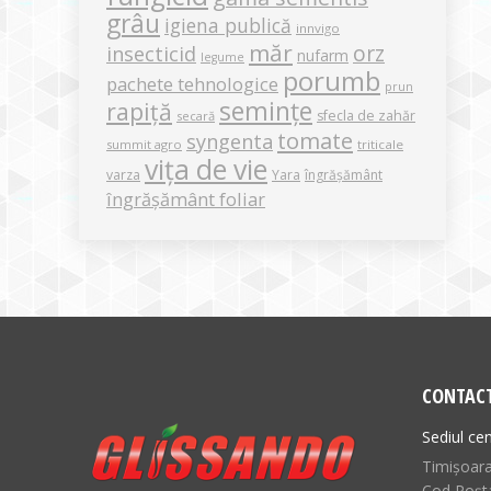
grâu
igiena publică
innvigo
măr
orz
insecticid
nufarm
legume
porumb
pachete tehnologice
prun
semințe
rapiță
sfecla de zahăr
secară
tomate
syngenta
summit agro
triticale
vița de vie
varza
Yara
îngrășământ
îngrășământ foliar
CONTAC
Sediul cen
Timișoara,
Cod Poșt