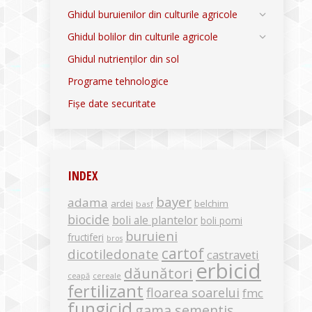
Ghidul buruienilor din culturile agricole
Ghidul bolilor din culturile agricole
Ghidul nutrienților din sol
Programe tehnologice
Fișe date securitate
INDEX
bayer
adama
ardei
belchim
basf
biocide
boli ale plantelor
boli pomi
buruieni
fructiferi
bros
cartof
dicotiledonate
castraveti
erbicid
dăunători
ceapă
cereale
fertilizant
floarea soarelui
fmc
fungicid
gama sementis