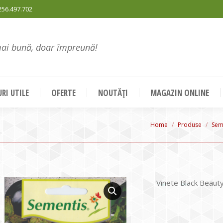
256.497.702
mai bună, doar împreună!
RI UTILE
OFERTE
NOUTĂȚI
MAGAZIN ONLINE
You are here:
Home
Produse
Sem
Vinete Black Beaut