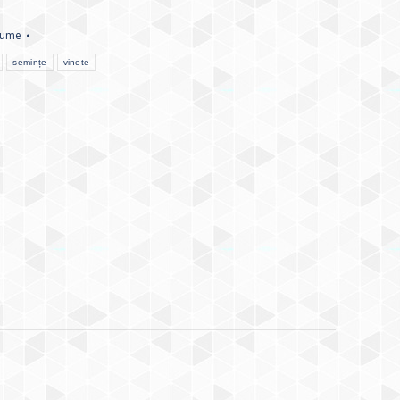
gume
semințe
vinete