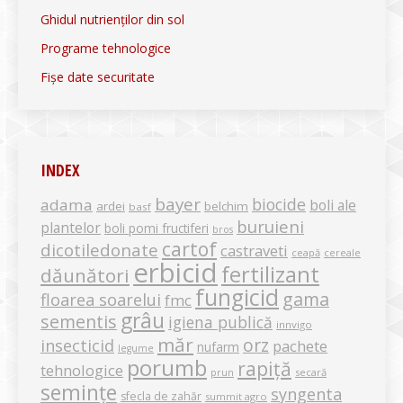
Ghidul nutrienților din sol
Programe tehnologice
Fișe date securitate
INDEX
bayer
biocide
adama
boli ale
ardei
belchim
basf
buruieni
plantelor
boli pomi fructiferi
bros
cartof
dicotiledonate
castraveti
ceapă
cereale
erbicid
fertilizant
dăunători
fungicid
gama
floarea soarelui
fmc
grâu
sementis
igiena publică
innvigo
măr
orz
insecticid
pachete
nufarm
legume
porumb
rapiță
tehnologice
secară
prun
semințe
syngenta
sfecla de zahăr
summit agro