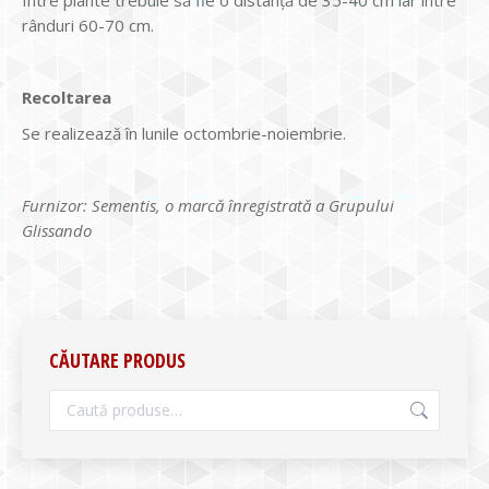
Între plante trebuie să fie o distanţă de 35-40 cm iar între
rânduri 60-70 cm.
Recoltarea
Se realizează în lunile octombrie-noiembrie.
Furnizor: Sementis, o marcă înregistrată a Grupului
Glissando
CĂUTARE PRODUS