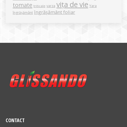
vița de vie
tomate
varza
Yara
triticale
îngrășământ foliar
îngrășământ
CONTACT