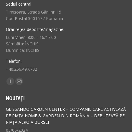
Sediul central
Timișoara, Strada Gării nr. 15
Cod Poștal 300167 / România
Orar rețea depozite/magazine:
Luni-Vineri: 8:00 - 16/17:00
Sâmbăta: ÎNCHIS
Duminica: ÎNCHIS
Telefon:
+40.256.497.702
Find us on:
Facebook
Mail
page
page
NOUTAȚI
opens
opens
in
in
GLISSANDO GARDEN CENTER – COMPANIE CARE ACTIVEAZĂ
new
new
PE PIAȚA HOME & GARDEN DIN ROMÂNIA – DEBUTEAZĂ PE
PIAȚA AERO A BURSEI
window
window
03/06/2024