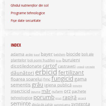
Ghidul nutrienților din sol
Programe tehnologice
Fișe date securitate
INDEX
bayer
biocide
adama
boli ale
ardei
belchim
basf
buruieni
plantelor
boli pomi fructiferi
bros
cartof
dicotiledonate
castraveti
ceapă
cereale
erbicid
fertilizant
dăunători
fungicid
gama
floarea soarelui
fmc
grâu
sementis
igiena publică
innvigo
măr
orz
insecticid
pachete
nufarm
legume
porumb
rapiță
tehnologice
secară
prun
semințe
syngenta
sfecla de zahăr
summit agro