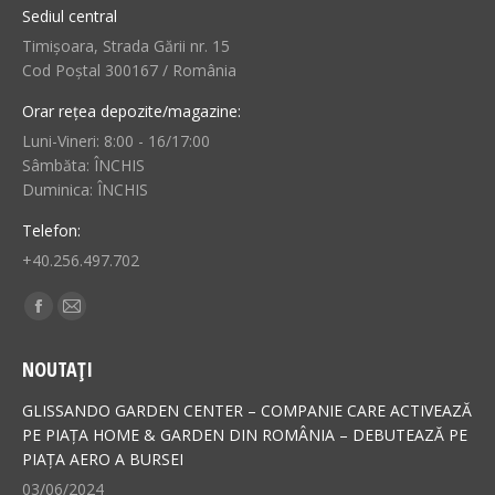
Sediul central
Timișoara, Strada Gării nr. 15
Cod Poștal 300167 / România
Orar rețea depozite/magazine:
Luni-Vineri: 8:00 - 16/17:00
Sâmbăta: ÎNCHIS
Duminica: ÎNCHIS
Telefon:
+40.256.497.702
Find us on:
Facebook
Mail
page
page
NOUTAȚI
opens
opens
in
in
GLISSANDO GARDEN CENTER – COMPANIE CARE ACTIVEAZĂ
new
new
PE PIAȚA HOME & GARDEN DIN ROMÂNIA – DEBUTEAZĂ PE
PIAȚA AERO A BURSEI
window
window
03/06/2024