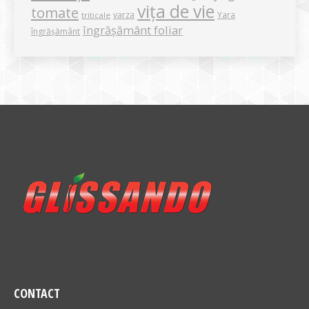
vița de vie
tomate
varza
Yara
triticale
îngrășământ foliar
îngrășământ
CONTACT