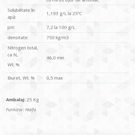
Solubilitate în
1,193 g/L la 25ºC
apă:
pH:
7,2 la 100 g/L
densitate:
750 kg/m3
Nitrogen total,
ca N,
46,0 min
Wt. %
Biuret, Wt. %
0,5 max
Ambalaj:
25 Kg
Furnizor: Haifa