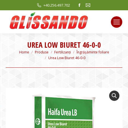
Facebook
Mail
+40.256.497.702
page
page
opens
opens
in
in
new
new
window
window
UREA LOW BIURET 46-0-0
You are here:
Home
Produse
Fertilizanți
Îngrășăminte foliare
Urea Low Biuret 46-0-0