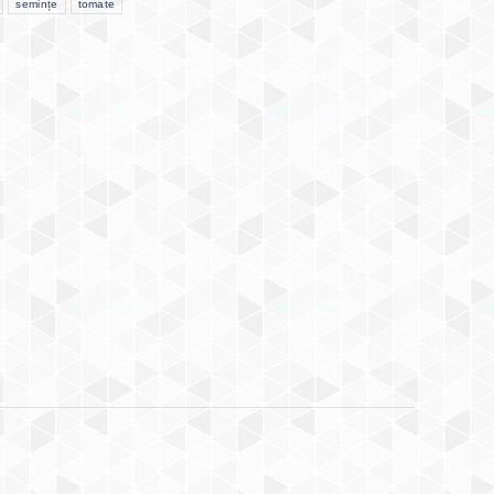
semințe
tomate