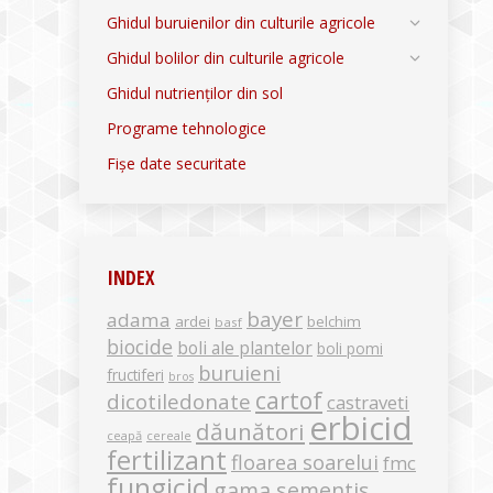
Ghidul buruienilor din culturile agricole
Ghidul bolilor din culturile agricole
Ghidul nutrienților din sol
Programe tehnologice
Fișe date securitate
INDEX
bayer
adama
ardei
belchim
basf
biocide
boli ale plantelor
boli pomi
buruieni
fructiferi
bros
cartof
dicotiledonate
castraveti
erbicid
dăunători
ceapă
cereale
fertilizant
floarea soarelui
fmc
fungicid
gama sementis