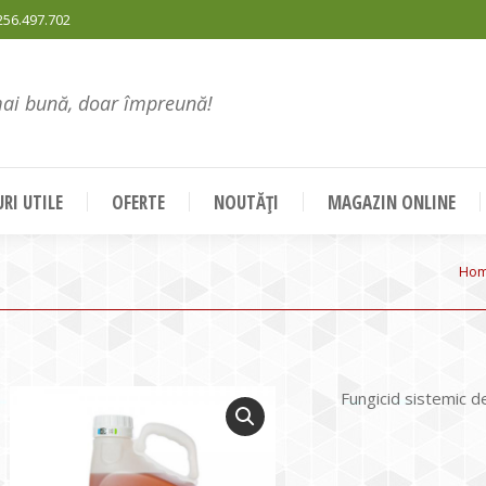
256.497.702
mai bună, doar împreună!
RI UTILE
OFERTE
NOUTĂȚI
MAGAZIN ONLINE
You
Ho
Fungicid sistemic d