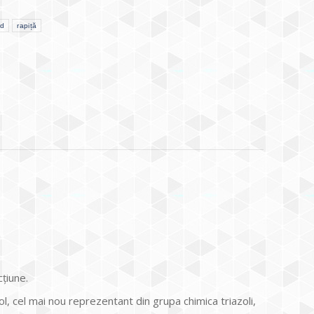
id
rapiță
cţiune.
l, cel mai nou reprezentant din grupa chimica triazoli,