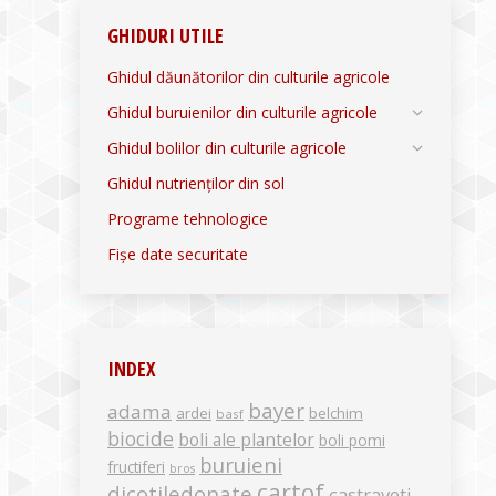
GHIDURI UTILE
Ghidul dăunătorilor din culturile agricole
Ghidul buruienilor din culturile agricole
Ghidul bolilor din culturile agricole
Ghidul nutrienților din sol
Programe tehnologice
Fișe date securitate
INDEX
bayer
adama
ardei
belchim
basf
biocide
boli ale plantelor
boli pomi
buruieni
fructiferi
bros
cartof
dicotiledonate
castraveti