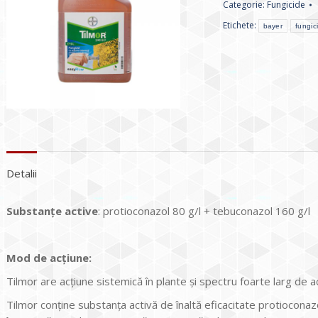
Categorie:
Fungicide
Etichete:
bayer
fungic
Detalii
Substanţe active
: protioconazol 80 g/l + tebuconazol 160 g/l
Mod de ac
ţ
iune:
Tilmor are acţiune sistemică în plante şi spectru foarte larg de a
Tilmor conţine substanţa activă de înaltă eficacitate protioconazo