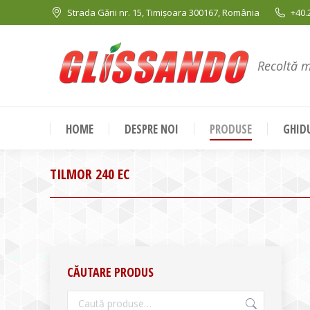
Strada Gării nr. 15, Timișoara 300167, România
+40.
Recoltă 
HOME
DESPRE NOI
PRODUSE
GHIDU
TILMOR 240 EC
CĂUTARE PRODUS