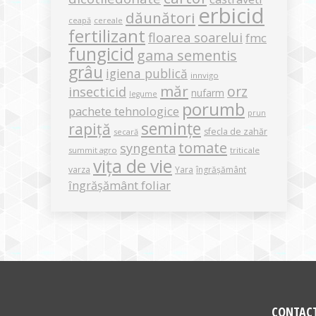
erbicid
dăunători
ceapă
cereale
fertilizant
floarea soarelui
fmc
fungicid
gama sementis
grâu
igiena publică
innvigo
măr
orz
insecticid
nufarm
legume
porumb
pachete tehnologice
prun
semințe
rapiță
sfecla de zahăr
secară
tomate
syngenta
summit agro
triticale
vița de vie
varza
Yara
îngrășământ
îngrășământ foliar
CONTAC