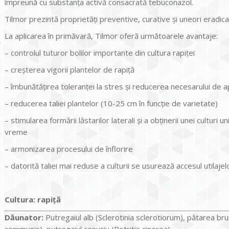
împreună cu substanţa activă consacrată tebuconazol.
Tilmor prezintă proprietăţi preventive, curative şi uneori eradicat
La aplicarea în primăvară, Tilmor oferă următoarele avantaje:
– controlul tuturor bolilor importante din cultura rapiţei
– creşterea vigorii plantelor de rapiţă
– îmbunătăţirea toleranţei la stres şi reducerea necesarului de a
– reducerea taliei plantelor (10-25 cm în funcţie de varietate)
– stimularea formării lăstarilor laterali şi a obţinerii unei culturi 
vreme
– armonizarea procesului de înflorire
– datorită taliei mai reduse a culturii se usurează accesul utilaje
Cultura:
rapiţă
Dăunator
:
Putregaiul alb (Sclerotinia sclerotiorum), pătarea bru
communis), putregaiul cenuşiu (Botritis cinerea)