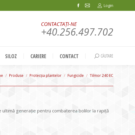
Login
Facebook
Mail
page
page
CONTACTAȚI-NE
opens
opens
+40.256.497.702
in
in
new
new
window
window
SILOZ
CARIERE
CONTACT
CĂUTARE
Search:
 are here:
me
Produse
Protecția plantelor
Fungicide
Tilmor 240 EC
e ultimă generaţie pentru combaterea bolilor la rapiţă