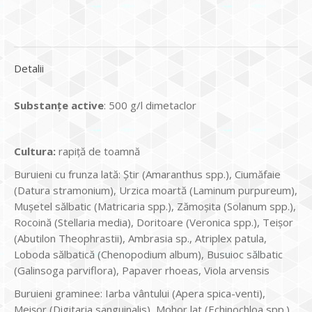
Detalii
Substanțe active
: 500 g/l dimetaclor
Cultura
:
rapiţă de toamnă
Buruieni cu frunza lată: Ştir (Amaranthus spp.), Ciumăfaie
(Datura stramonium), Urzica moartă (Laminum purpureum),
Muşetel sălbatic (Matricaria spp.), Zămoşita (Solanum spp.),
Rocoină (Stellaria media), Doritoare (Veronica spp.), Teişor
(Abutilon Theophrastii), Ambrasia sp., Atriplex patula,
Loboda sălbatică (Chenopodium album), Busuioc sălbatic
(Galinsoga parviflora), Papaver rhoeas, Viola arvensis
Buruieni graminee: Iarba vântului (Apera spica-venti),
Meişor (Digitaria sanguinalis), Mohor lat (Echinochloa spp.),