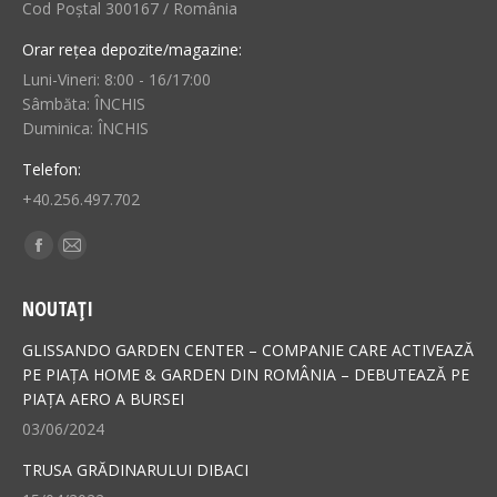
Cod Poștal 300167 / România
Orar rețea depozite/magazine:
Luni-Vineri: 8:00 - 16/17:00
Sâmbăta: ÎNCHIS
Duminica: ÎNCHIS
Telefon:
+40.256.497.702
Find us on:
Facebook
Mail
page
page
NOUTAȚI
opens
opens
in
in
GLISSANDO GARDEN CENTER – COMPANIE CARE ACTIVEAZĂ
new
new
PE PIAȚA HOME & GARDEN DIN ROMÂNIA – DEBUTEAZĂ PE
PIAȚA AERO A BURSEI
window
window
03/06/2024
TRUSA GRĂDINARULUI DIBACI