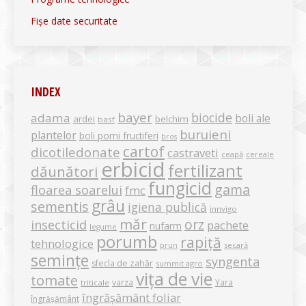
Fișe date securitate
INDEX
bayer
biocide
adama
boli ale
ardei
belchim
basf
buruieni
plantelor
boli pomi fructiferi
bros
cartof
dicotiledonate
castraveti
ceapă
cereale
erbicid
fertilizant
dăunători
fungicid
gama
floarea soarelui
fmc
grâu
sementis
igiena publică
innvigo
măr
orz
insecticid
pachete
nufarm
legume
porumb
rapiță
tehnologice
secară
prun
semințe
syngenta
sfecla de zahăr
summit agro
vița de vie
tomate
varza
Yara
triticale
îngrășământ foliar
îngrășământ