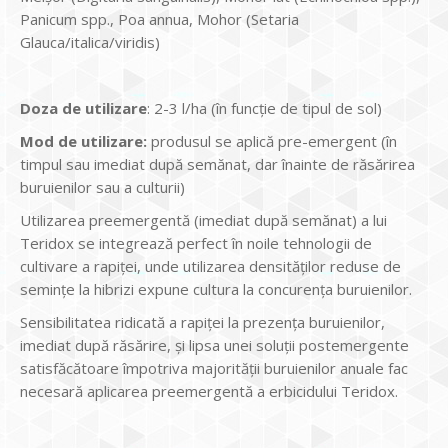
Panicum spp., Poa annua, Mohor (Setaria
Glauca/italica/viridis)
Doza de utilizare
: 2-3 l/ha (în funcţie de tipul de sol)
Mod de utilizare:
produsul se aplică pre-emergent (în
timpul sau imediat după semănat, dar înainte de răsărirea
buruienilor sau a culturii)
Utilizarea preemergentă (imediat după semănat) a lui
Teridox se integrează perfect în noile tehnologii de
cultivare a rapiţei, unde utilizarea densităţilor reduse de
seminţe la hibrizi expune cultura la concurenţa buruienilor.
Sensibilitatea ridicată a rapiţei la prezenţa buruienilor,
imediat după răsărire, şi lipsa unei soluţii postemergente
satisfăcătoare împotriva majorităţii buruienilor anuale fac
necesară aplicarea preemergentă a erbicidului Teridox.