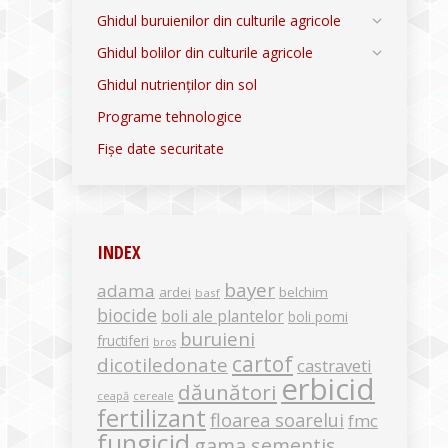
Ghidul buruienilor din culturile agricole
Ghidul bolilor din culturile agricole
Ghidul nutrienților din sol
Programe tehnologice
Fișe date securitate
INDEX
bayer
adama
ardei
belchim
basf
biocide
boli ale plantelor
boli pomi
buruieni
fructiferi
bros
cartof
dicotiledonate
castraveti
erbicid
dăunători
ceapă
cereale
fertilizant
floarea soarelui
fmc
fungicid
gama sementis