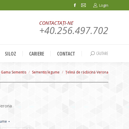
Login
Facebook
Mail
page
page
CONTACTAȚI-NE
opens
opens
+40.256.497.702
in
in
new
new
window
window
SILOZ
CARIERE
CONTACT
CĂUTARE
Search:
Gama Sementis
Sementis legume
Ţelină de rădăcină Verona
Verona
gume