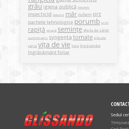
grâu
igiena publică
innvigo
măr
orz
insecticid
nufarm
legume
porumb
pachete tehnologice
prun
semințe
rapiță
sfecla de zahăr
secară
tomate
syngenta
summit agro
triticale
vița de vie
varza
Yara
îngrășământ
îngrășământ foliar
CONTAC
Sediul cen
Timișoara,
Cod Poșt