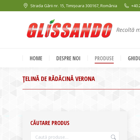
Strada Gării nr. 15, Timișoara 300167, România
+40.
Recoltă 
HOME
DESPRE NOI
PRODUSE
GHIDU
ŢELINĂ DE RĂDĂCINĂ VERONA
CĂUTARE PRODUS