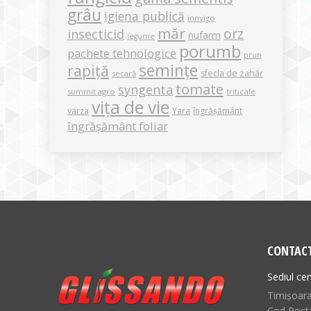
grâu
igiena publică
innvigo
măr
orz
insecticid
nufarm
legume
porumb
pachete tehnologice
prun
semințe
rapiță
sfecla de zahăr
secară
tomate
syngenta
summit agro
triticale
vița de vie
varza
Yara
îngrășământ
îngrășământ foliar
CONTAC
Sediul cen
Timișoara,
Cod Poșt