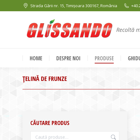
Strada Gării nr. 15, Timișoara 300167, România
+40.
Recoltă 
HOME
DESPRE NOI
PRODUSE
GHIDU
ŢELINĂ DE FRUNZE
CĂUTARE PRODUS