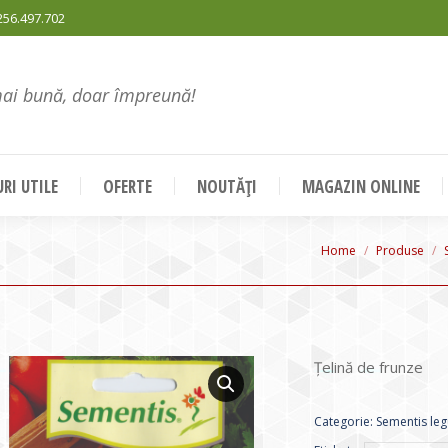
256.497.702
mai bună, doar împreună!
RI UTILE
OFERTE
NOUTĂȚI
MAGAZIN ONLINE
You are here:
Home
Produse
Ţelină de frunze
Categorie:
Sementis le