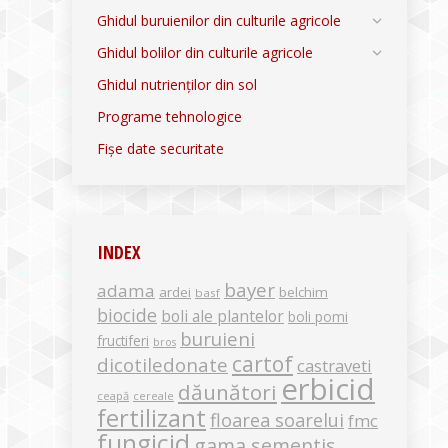
Ghidul buruienilor din culturile agricole
Ghidul bolilor din culturile agricole
Ghidul nutrienților din sol
Programe tehnologice
Fișe date securitate
INDEX
bayer
adama
ardei
belchim
basf
biocide
boli ale plantelor
boli pomi
buruieni
fructiferi
bros
cartof
dicotiledonate
castraveti
erbicid
dăunători
ceapă
cereale
fertilizant
floarea soarelui
fmc
fungicid
gama sementis