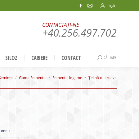
Login
Facebook
Mail
page
page
CONTACTAȚI-NE
opens
opens
+40.256.497.702
in
in
new
new
window
window
SILOZ
CARIERE
CONTACT
CĂUTARE
Search:
Semințe
Gama Sementis
Sementis legume
Ţelină de frunze
gume