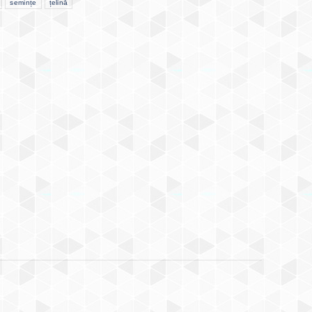
semințe
țelină