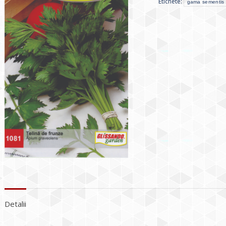
Etichete:
gama sementis
Detalii