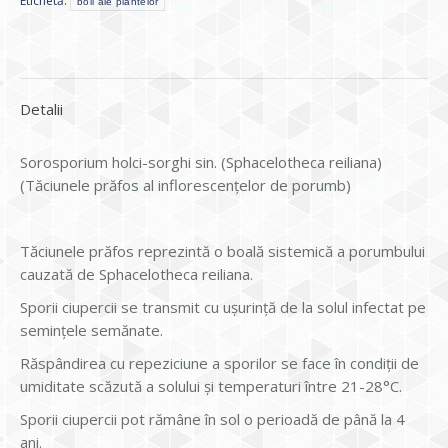
Etichetă:
boli ale plantelor
Detalii
Sorosporium holci-sorghi sin. (Sphacelotheca reiliana)
(Tăciunele prăfos al inflorescențelor de porumb)
Tăciunele prăfos reprezintă o boală sistemică a porumbului
cauzată de Sphacelotheca reiliana.
Sporii ciupercii se transmit cu ușurință de la solul infectat pe
semințele semănate.
Răspândirea cu repeziciune a sporilor se face în condiții de
umiditate scăzută a solului și temperaturi între 21-28°C.
Sporii ciupercii pot rămâne în sol o perioadă de până la 4
ani.