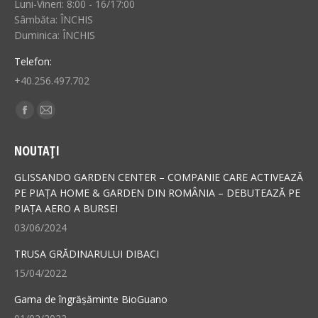
Luni-Vineri: 8:00 - 16/17:00
Sâmbăta: ÎNCHIS
Duminica: ÎNCHIS
Telefon:
+40.256.497.702
Find us on:
Facebook
Mail
page
page
NOUTAȚI
opens
opens
in
in
GLISSANDO GARDEN CENTER – COMPANIE CARE ACTIVEAZĂ
new
new
PE PIAȚA HOME & GARDEN DIN ROMÂNIA – DEBUTEAZĂ PE
PIAȚA AERO A BURSEI
window
window
03/06/2024
TRUSA GRĂDINARULUI DIBACI
15/04/2022
Gama de îngrășăminte BioGuano