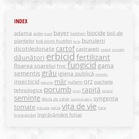
INDEX
bayer
biocide
adama
boli ale
ardei
belchim
basf
buruieni
plantelor
boli pomi fructiferi
bros
cartof
dicotiledonate
castraveti
ceapă
cereale
erbicid
fertilizant
dăunători
fungicid
gama
floarea soarelui
fmc
grâu
sementis
igiena publică
innvigo
măr
orz
insecticid
pachete
nufarm
legume
porumb
rapiță
tehnologice
secară
prun
semințe
syngenta
sfecla de zahăr
summit agro
vița de vie
tomate
varza
Yara
triticale
îngrășământ foliar
îngrășământ