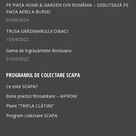
new
new
PE PIAȚA HOME & GARDEN DIN ROMÂNIA – DEBUTEAZĂ PE
PIAȚA AERO A BURSEI
window
window
03/06/2024
TRUSA GRĂDINARULUI DIBACI
15/04/2022
Gama de îngrășăminte BioGuano
01/02/2022
PROGRAMUL DE COLECTARE SCAPA
Ce este SCAPA?
Bune practici fitosanitare – AIPROM
Pliant ”TRIPLA CLĂTIRE”
Program colectare SCAPA