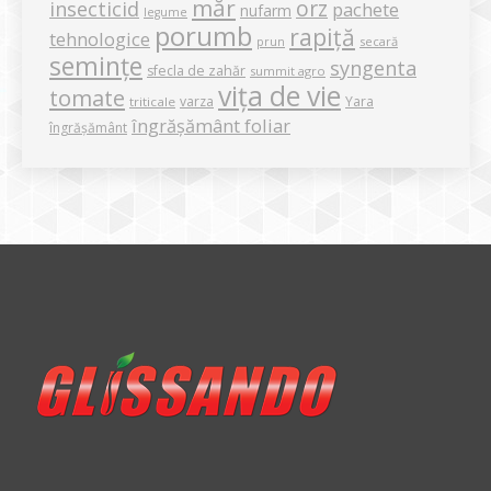
măr
orz
insecticid
pachete
nufarm
legume
porumb
rapiță
tehnologice
secară
prun
semințe
syngenta
sfecla de zahăr
summit agro
vița de vie
tomate
varza
Yara
triticale
îngrășământ foliar
îngrășământ