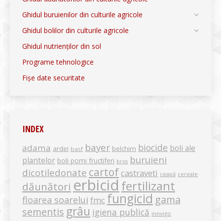
Ghidul buruienilor din culturile agricole
Ghidul bolilor din culturile agricole
Ghidul nutrienților din sol
Programe tehnologice
Fișe date securitate
INDEX
bayer
biocide
adama
boli ale
ardei
belchim
basf
buruieni
plantelor
boli pomi fructiferi
bros
cartof
dicotiledonate
castraveti
ceapă
cereale
erbicid
fertilizant
dăunători
fungicid
gama
floarea soarelui
fmc
grâu
sementis
igiena publică
innvigo