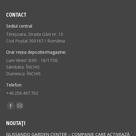
CONTACT
Sediul central
Timișoara, Strada Gării nr. 15
Cod Poștal 300167 / România
Orar rețea depozite/magazine:
Luni-Vineri: 8:00 - 16/17:00
Sâmbăta: ÎNCHIS
Duminica: ÎNCHIS
Telefon:
+40.256.497.702
Find us on:
Facebook
Mail
page
page
NOUTAȚI
opens
opens
in
in
GLISSANDO GARDEN CENTER – COMPANIE CARE ACTIVEAZĂ