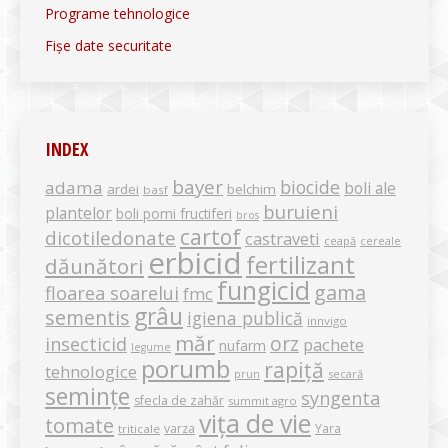
Programe tehnologice
Fișe date securitate
INDEX
bayer
biocide
adama
boli ale
ardei
belchim
basf
buruieni
plantelor
boli pomi fructiferi
bros
cartof
dicotiledonate
castraveti
ceapă
cereale
erbicid
fertilizant
dăunători
fungicid
gama
floarea soarelui
fmc
grâu
sementis
igiena publică
innvigo
măr
orz
insecticid
pachete
nufarm
legume
porumb
rapiță
tehnologice
secară
prun
semințe
syngenta
sfecla de zahăr
summit agro
vița de vie
tomate
varza
Yara
triticale