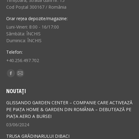
Timișoara, Strada Gării nr. 15
Cod Poștal 300167 / România
Orar rețea depozite/magazine:
Luni-Vineri: 8:00 - 16/17:00
Sâmbăta: ÎNCHIS
Duminica: ÎNCHIS
Telefon:
+40.256.497.702
Find us on:
Facebook
Mail
page
page
NOUTAȚI
opens
opens
in
in
GLISSANDO GARDEN CENTER – COMPANIE CARE ACTIVEAZĂ
new
new
PE PIAȚA HOME & GARDEN DIN ROMÂNIA – DEBUTEAZĂ PE
PIAȚA AERO A BURSEI
window
window
03/06/2024
TRUSA GRĂDINARULUI DIBACI