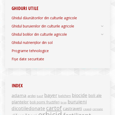
GHIDURI UTILE
Ghidul dăunătorilor din culturile agricole
Ghidul buruienilor din culturile agricole
Ghidul bolilor din culturile agricole
Ghidul nutrienților din sol
Programe tehnologice
Fișe date securitate
INDEX
bayer
biocide
adama
boli ale
ardei
belchim
basf
buruieni
plantelor
boli pomi fructiferi
bros
cartof
dicotiledonate
castraveti
ceapă
cereale
erbicid