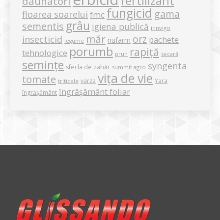
fertilizant
dăunători
fungicid
gama
floarea soarelui
fmc
grâu
sementis
igiena publică
innvigo
măr
orz
insecticid
pachete
nufarm
legume
porumb
rapiță
tehnologice
secară
prun
semințe
syngenta
sfecla de zahăr
summit agro
vița de vie
tomate
varza
Yara
triticale
îngrășământ foliar
îngrășământ