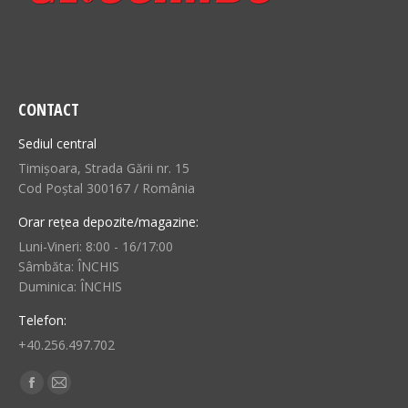
CONTACT
Sediul central
Timișoara, Strada Gării nr. 15
Cod Poștal 300167 / România
Orar rețea depozite/magazine:
Luni-Vineri: 8:00 - 16/17:00
Sâmbăta: ÎNCHIS
Duminica: ÎNCHIS
Telefon:
+40.256.497.702
Find us on:
Facebook
Mail