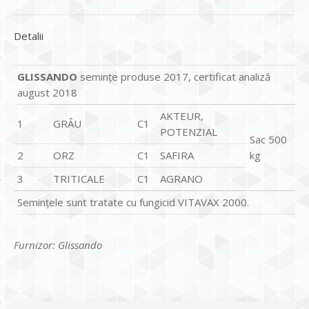
Detalii
GLISSANDO
semințe produse 2017, certificat analiză
august 2018
AKTEUR,
1
GRÂU
C1
POTENZIAL
Sac 500
2
ORZ
C1
SAFIRA
kg
3
TRITICALE
C1
AGRANO
Seminţele sunt tratate cu fungicid VITAVAX 2000.
Furnizor: Glissando