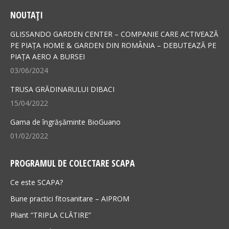
page
page
NOUTAȚI
opens
opens
in
in
GLISSANDO GARDEN CENTER – COMPANIE CARE ACTIVEAZĂ
new
new
PE PIAȚA HOME & GARDEN DIN ROMÂNIA – DEBUTEAZĂ PE
PIAȚA AERO A BURSEI
window
window
03/06/2024
TRUSA GRĂDINARULUI DIBACI
15/04/2022
Gama de îngrășăminte BioGuano
01/02/2022
PROGRAMUL DE COLECTARE SCAPA
Ce este SCAPA?
Bune practici fitosanitare – AIPROM
Pliant ”TRIPLA CLĂTIRE”